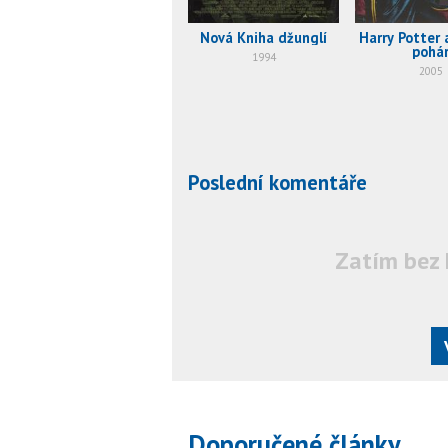
Nová Kniha džunglí
Harry Potter 
pohá
1994
2005
Poslední komentáře
Zatím bez 
Doporučené články