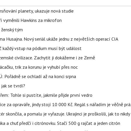
sňování planety, ukazuje nová studie
eří vyměnili Hawkins za mikrofon
e ženský tým
a Husajna. Nový seriál ukáže jednu z největších operací CIA
č každý vstup na pódium musí být událost
mské civilizace. Zachytit ji dokážeme i ze Země
ačku, trik za korunu je vyhubí přes noc
: Pořádně se ochladí až na konci srpna
jak se tvrdí?
řem: Tohle si pustíte, jakmile přijde první vedro
íce za opraváře, jindy stojí 10 000 Kč. Regál s nářadím je věčně pr
ér skončila, a pomalu je vyřazuje. Ukrajinci je proškolili, jak to nikdy
ika a chuť předčí i citrónovku. Stačí 500 g rajčat a jeden citrón