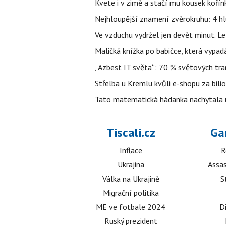
Kvete i v zimě a stačí mu kousek kořín
Nejhloupější znamení zvěrokruhu: 4 hl
Ve vzduchu vydržel jen devět minut. L
Maličká knížka po babičce, která vypad
„Azbest IT světa“: 70 % světových tra
Střelba u Kremlu kvůli e-shopu za bilio
Tato matematická hádanka nachytala už t
Tiscali.cz
Ga
Inflace
R
Ukrajina
Assas
Válka na Ukrajině
S
Migrační politika
ME ve fotbale 2024
D
Ruský prezident