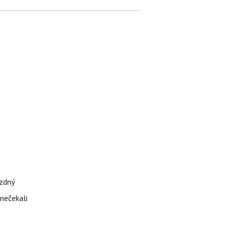
ázdný
 nečekali