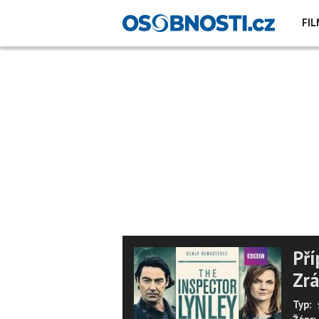
FIL
Pří
Zr
Typ: