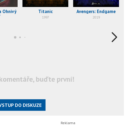
a Ohnivý
Titanic
Avengers: Endgame
Debbi
r
1997
2019
komentáře, buďte první!
VSTUP DO DISKUZE