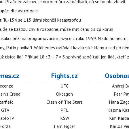
ku. Ptačinec žabinec je noční můra zahrádkářů, dá se ho ale zbavit
upáci dle astrologie
et Tu-154 se 115 lidmi skončil katastrofou
á, že se každou chvíli rozpadne, může mít cenu tisíců korun
nsakcí běží na programovacím jazyce z roku 1959. Nikdo ho neumí 
ny, Putin panikaří. Wildberries ovládají kavkazské klany a teď po něm
isíce lidí. Příklad 18 : 3 + 7 × 5 správně spočítají jen lidé, kteří 
mes.cz
Fights.cz
Osobnos
ecenze
UFC
Andrej B
sin's Creed
Oktagon
Petr Pa
tarfield
Clash of The Stars
Hana Zag
GTA
PFL
Kazma Kaz
iablo IV
KSW
Kim Karda
Forza
I am Figter
Karlos V