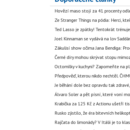
Hovězí maso stojí za 41 procenty odle
Ze Stranger Things na pódia: Herci, kt
Ted Lasso je zpátky! Tentokrát trénuj
Joel Kinnaman se vydává na lov Saddám
Zákulisí show očima Jana Bendiga: Pro
Černé díry mohou skrývat stopu mimoze
Octomilky v kuchyni? Zapomeňte na plác
Předpověď, kterou nikdo nechtěl. ČHMÚ
Je běhání dole bez opravdu tak zdravé, 
Álvaro Soler a pět písní, které voní mo
Krabička za 125 Kč z Actionu ušetří tis
Rusko zjistilo, že éra bitevních helikopt
Rajčata do limonády? V Itálii je to klas