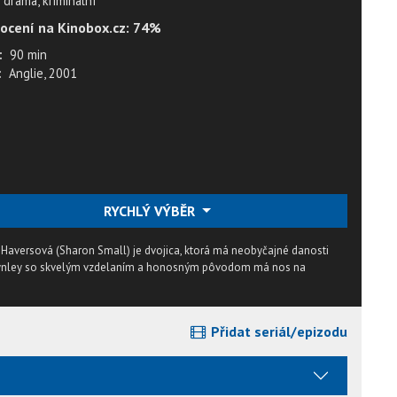
drama, kriminální
ocení na Kinobox.cz: 74%
:
90 min
:
Anglie, 2001
RYCHLÝ VÝBĚR
a Haversová (Sharon Small) je dvojica, ktorá má neobyčajné danosti
Lynley so skvelým vzdelaním a honosným pôvodom má nos na
Přidat seriál/epizodu