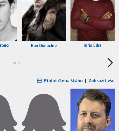
trong
Idris Elba
Ron Donachie
Přidat člena štábu
|
Zobrazit vše