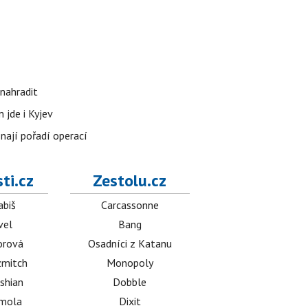
nahradit
 jde i Kyjev
znají pořadí operací
ti.cz
Zestolu.cz
abiš
Carcassonne
vel
Bang
orová
Osadníci z Katanu
mitch
Monopoly
shian
Dobble
émola
Dixit