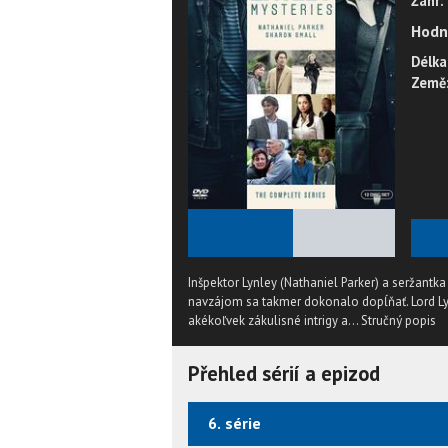
Žánr:
Hodn
Délka
Země
★
★
★
★
★
Inšpektor Lynley (Nathaniel Parker) a seržantk
navzájom sa takmer dokonalo dopĺňať. Lord 
akékoľvek zákulisné intrigy a...
Stručný popis
Přehled sérií a epizod
6. série