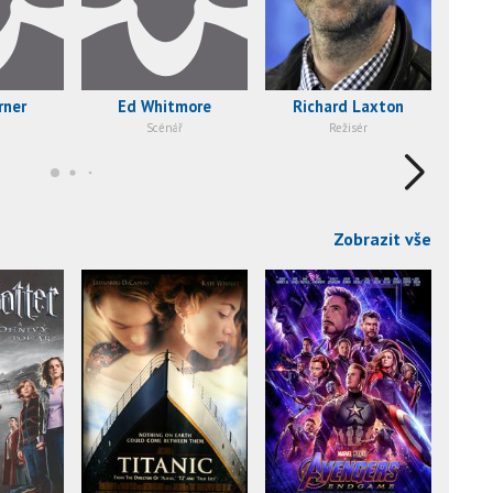
rner
Ed Whitmore
Richard Laxton
Scénář
Režisér
Zobrazit vše