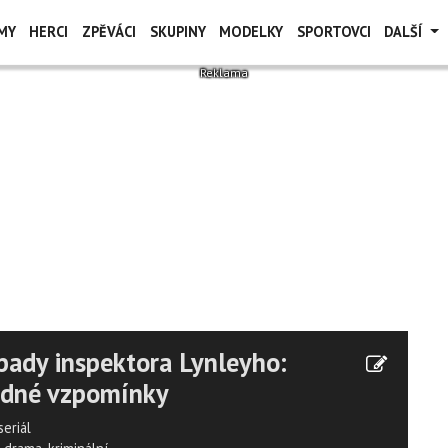
MY
HERCI
ZPĚVÁCI
SKUPINY
MODELKY
SPORTOVCI
DALŠÍ
pady inspektora Lynleyho:
ádné vzpomínky
seriál