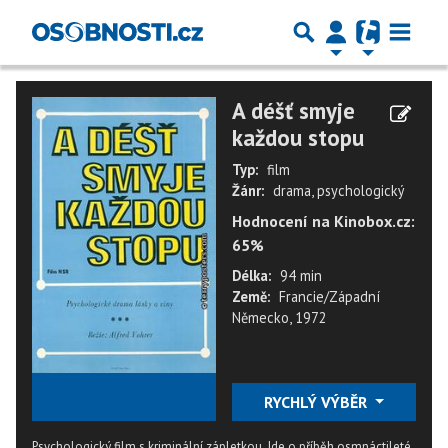
A déšť smyje
každou stopu
Typ:
film
Žánr:
drama, psychologický
Hodnocení na Kinobox.cz:
65%
Délka:
94 min
Země:
Francie/Západní
Německo, 1972
★
★
★
★
★
RYCHLÝ VÝBĚR
Psychologický film s kriminální zápletkou. Jde o příběh osmnáctileté