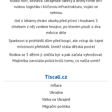
Rusko hoří, selhává. Ukrajinské rakety a drony tvrdě drtí
ruskou logistiku i klíčovou infrastrukturu, vojáci se
nehnou
Jód z lékárny chrání okurky před plísní i houbami. S
chlebem z něj vznikne hnojivo, po kterém plodí o dva
měsíce déle
Sparksovi si prohlédli dům před koupí, ale vstup do tajné
místnosti přehlédli. Uvnitř stála dětská postel
Rodina se 3 dětmi jí zničila byt a pak začala vyhrožovat.
Majitelka zavolala policii kvůli tomu, co našla uvnitř
Tiscali.cz
Inflace
Ukrajina
Válka na Ukrajině
Migrační politika