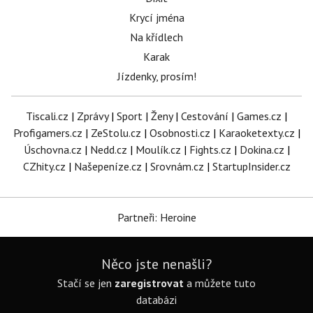
Krycí jména
Na křídlech
Karak
Jízdenky, prosím!
Tiscali.cz
|
Zprávy
|
Sport
|
Ženy
|
Cestování
|
Games.cz
|
Profigamers.cz
|
ZeStolu.cz
|
Osobnosti.cz
|
Karaoketexty.cz
|
Úschovna.cz
|
Nedd.cz
|
Moulík.cz
|
Fights.cz
|
Dokina.cz
|
CZhity.cz
|
Našepeníze.cz
|
Srovnám.cz
|
StartupInsider.cz
Partneři: Heroine
Něco jste nenašli?
Stačí se jen
zaregistrovat
a můžete tuto
databázi