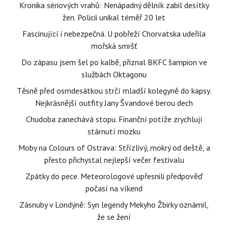
Kronika sériových vrahů: Nenápadný dělník zabil desítky
žen. Policii unikal téměř 20 let
Fascinující i nebezpečná. U pobřeží Chorvatska udeřila
mořská smršť
Do zápasu jsem šel po kalbě, přiznal BKFC šampion ve
službách Oktagonu
Těsně před osmdesátkou strčí mladší kolegyně do kapsy.
Nejkrásnější outfity Jany Švandové berou dech
Chudoba zanechává stopu. Finanční potíže zrychlují
stárnutí mozku
Moby na Colours of Ostrava: Střízlivý, mokrý od deště, a
přesto přichystal nejlepší večer festivalu
Zpátky do pece. Meteorologové upřesnili předpověď
počasí na víkend
Zásnuby v Londýně: Syn legendy Mekyho Žbirky oznámil,
že se žení