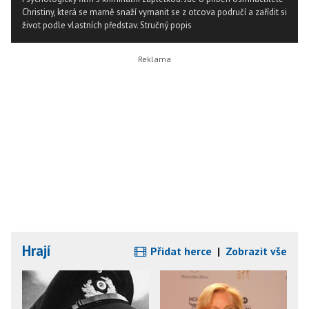
Christiny, která se marně snaží vymanit se z otcova područí a zařídit si
život podle vlastních představ.
Stručný popis
Hrají
Přidat herce
|
Zobrazit vše