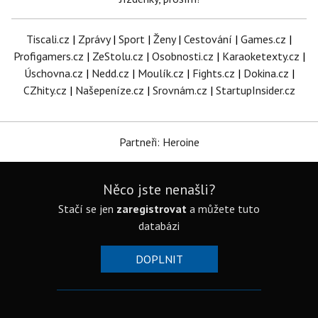
Tiscali.cz
|
Zprávy
|
Sport
|
Ženy
|
Cestování
|
Games.cz
|
Profigamers.cz
|
ZeStolu.cz
|
Osobnosti.cz
|
Karaoketexty.cz
|
Úschovna.cz
|
Nedd.cz
|
Moulík.cz
|
Fights.cz
|
Dokina.cz
|
CZhity.cz
|
Našepeníze.cz
|
Srovnám.cz
|
StartupInsider.cz
Partneři: Heroine
Něco jste nenašli?
Stačí se jen
zaregistrovat
a můžete tuto
databázi
DOPLNIT