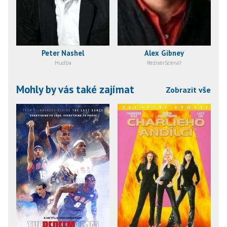
Peter Nashel
Alex Gibney
Hudba
RežisérScénář
Mohly by vás také zajímat
Zobrazit vše