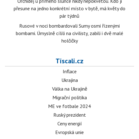
Orchidej u přímého slunce nikdy nepokvetou. Kdo ji
přesune na jedno konkrétní místo v bytě, má květy do
pár týdnů
Rusové v noci bombardovali Sumy osmi řízenými
bombami. Úmyslně cílili na civilisty, zabili i dvě malé
holčičky
Tiscali.cz
Inflace
Ukrajina
Válka na Ukrajině
Migrační politika
ME ve fotbale 2024
Ruský prezident
Ceny energií
Evropská unie