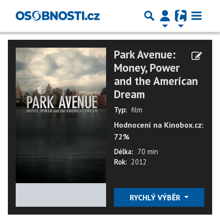
Park Avenue:
Money, Power
and the American
Dream
Typ:
film
Hodnocení na Kinobox.cz:
72%
Délka:
70 min
Rok:
2012
★
★
★
★
★
RYCHLÝ VÝBĚR