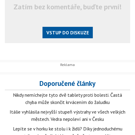
Zatím bez komentáře, buďte první!
VSTUP DO DISKUZE
Doporučené články
Nikdy nemíchejte tyto dvě tablety proti bolesti. Častá
chyba může skončit krvácením do žaludku
Itálie vyhlásila nejvyšší stupeň výstrahy ve všech velkých
městech. Vedra nepoleví ani v Česku
Lepíte se v horku ke stolu i k židli? Díky jednoduchému