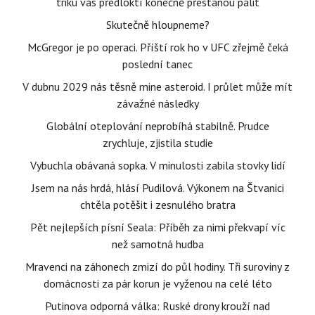
triku vás předloktí konečně přestanou pálit
Skutečně hloupneme?
McGregor je po operaci. Příští rok ho v UFC zřejmě čeká
poslední tanec
V dubnu 2029 nás těsně mine asteroid. I průlet může mít
závažné následky
Globální oteplování neprobíhá stabilně. Prudce
zrychluje, zjistila studie
Vybuchla obávaná sopka. V minulosti zabila stovky lidí
Jsem na nás hrdá, hlásí Pudilová. Výkonem na Štvanici
chtěla potěšit i zesnulého bratra
Pět nejlepších písní Seala: Příběh za nimi překvapí víc
než samotná hudba
Mravenci na záhonech zmizí do půl hodiny. Tři suroviny z
domácnosti za pár korun je vyženou na celé léto
Putinova odporná válka: Ruské drony krouží nad