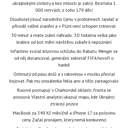
ukrajinskými civilisty a bez milosti je zabíjí. Bezmála 1
000 mrtvých, z toho 179 dětí
Dlouholetý kouč národního týmu v problémech. Jandač si
přivodil vážné zranění a v Plzni není schopen trénovat
30 minut a máte zubní náhradu: 3D tiskárna velká jako
krabice od bot mění návštěvu zubaře k nepoznání
Infantino svolal krizovou schůzku do Rabatu. Wenger se
od něj distancoval, generální sekretář FIFA hovoří o
hanbě
Ochrnutý od pasu dolů a s rakovinou v mozku přestal
bojovat. Pak mu snoubenka řekla ano a tělo zareagovalo
Rusové postupují v Charkovské oblasti, fronta se
posouvá. Vlastní analytici ukazují mapu, kde Ukrajinci
ztrácejí pozice
MacBook za 349 Kč měsíčně a iPhone 17 za polovinu
ceny. Začal pronájem, který nemá konkurenci