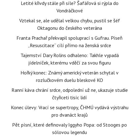
Letité křivdy stále při síle? Šafářová si rýpla do
Vondráčkové
Vztekal se, ale udělal velkou chybu, pustil se šéf
Oktagonu do českého veterána
Franta Prachař překvapil spoluprací s Gufrau. Píseň
„Resuscitace“ cílí přímo na ženská srdce
Tajemství Dary Rolins odhaleno: Takhle vypadá
jídelníček, kterému vděčí za svou figuru
Hořký konec: Známý americký veterán schytal v
rozlučkovém duelu bleskové KO
Ranní káva chrání srdce, odpolední už ne, ukazuje studie
čtyřiceti tisíc lidí
Konec úlevy: Vrací se supertropy, ČHMÚ vydává výstrahu
pro dvanáct krajů
Pět písní, které definovaly Iggyho Popa: od Stooges po
sólovou legendu