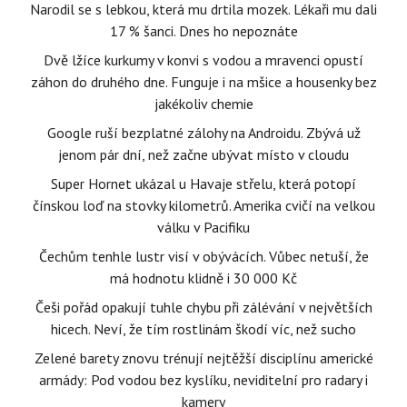
Narodil se s lebkou, která mu drtila mozek. Lékaři mu dali
17 % šanci. Dnes ho nepoznáte
Dvě lžíce kurkumy v konvi s vodou a mravenci opustí
záhon do druhého dne. Funguje i na mšice a housenky bez
jakékoliv chemie
Google ruší bezplatné zálohy na Androidu. Zbývá už
jenom pár dní, než začne ubývat místo v cloudu
Super Hornet ukázal u Havaje střelu, která potopí
čínskou loď na stovky kilometrů. Amerika cvičí na velkou
válku v Pacifiku
Čechům tenhle lustr visí v obývácích. Vůbec netuší, že
má hodnotu klidně i 30 000 Kč
Češi pořád opakují tuhle chybu při zálévání v největších
hicech. Neví, že tím rostlinám škodí víc, než sucho
Zelené barety znovu trénují nejtěžší disciplínu americké
armády: Pod vodou bez kyslíku, neviditelní pro radary i
kamery