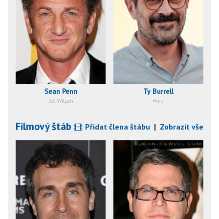
Sean Penn
Ty Burrell
Joe Wilson
Fred
Filmový štáb
Přidat člena štábu
|
Zobrazit vše