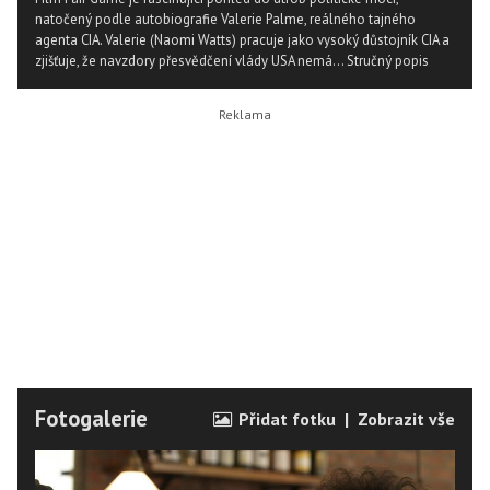
natočený podle autobiografie Valerie Palme, reálného tajného
agenta CIA. Valerie (Naomi Watts) pracuje jako vysoký důstojník CIA a
zjišťuje, že navzdory přesvědčení vlády USA nemá...
Stručný popis
Fotogalerie
Přidat fotku
|
Zobrazit vše