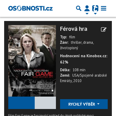
Férová hra
Typ:
film
Žánr:
thriller, drama,
životopisný
Hodnocení na Kinobox.cz:
62%
Délka:
108 min
Země:
USA/Spojené arabské
Emiráty, 2010
★
★
★
★
★
RYCHLÝ VÝBĚR
Film Fair Game je fascinující pohled do útrob politické moci,