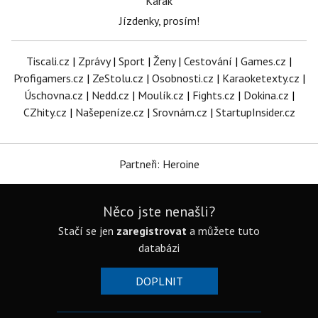
Karak
Jízdenky, prosím!
Tiscali.cz
|
Zprávy
|
Sport
|
Ženy
|
Cestování
|
Games.cz
|
Profigamers.cz
|
ZeStolu.cz
|
Osobnosti.cz
|
Karaoketexty.cz
|
Úschovna.cz
|
Nedd.cz
|
Moulík.cz
|
Fights.cz
|
Dokina.cz
|
CZhity.cz
|
Našepeníze.cz
|
Srovnám.cz
|
StartupInsider.cz
Partneři: Heroine
Něco jste nenašli?
Stačí se jen
zaregistrovat
a můžete tuto
databázi
DOPLNIT