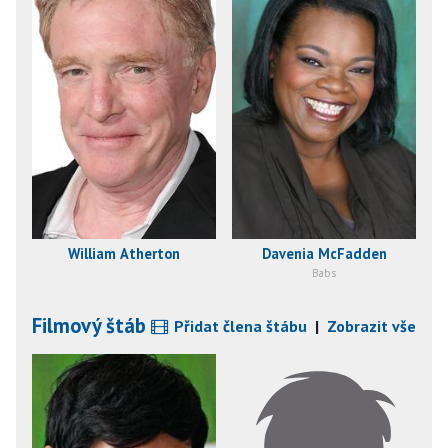
William Atherton
Davenia McFadden
Babs
Filmový štáb
Přidat člena štábu
|
Zobrazit vše