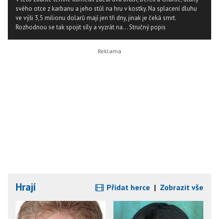
svého otce z karbanu a jeho stůl na hru v kostky. Na splacení dluhu
ve výši 3,5 milionu dolarů mají jen tři dny, jinak je čeká smrt.
Rozhodnou se tak spojit síly a vyzrát na...
Stručný popis
Hrají
Přidat herce
|
Zobrazit vše