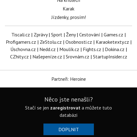
Na křídlech
Karak
Jízdenky, prosím!
Tiscali.cz
|
Zprávy
|
Sport
|
Ženy
|
Cestování
|
Games.cz
|
Profigamers.cz
|
ZeStolu.cz
|
Osobnosti.cz
|
Karaoketexty.cz
|
Úschovna.cz
|
Nedd.cz
|
Moulík.cz
|
Fights.cz
|
Dokina.cz
|
CZhity.cz
|
Našepeníze.cz
|
Srovnám.cz
|
StartupInsider.cz
Partneři: Heroine
Něco jste nenašli?
Stačí se jen
zaregistrovat
a můžete tuto
databázi
DOPLNIT