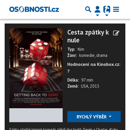
Cesta zpátky k
nule
Typ:
film
Žánr:
komedie, drama
Hodnocení na Kinobox.cz:
?
Délka:
97 min
Země:
USA, 2013
★
★
★
★
★
RYCHLÝ VÝBĚR
V této zdařilé temné komedii zdědí dva bratři, Derek a Charlie, dluhy