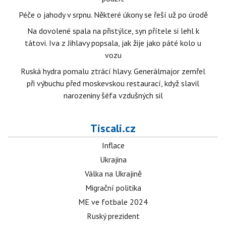
Péče o jahody v srpnu. Některé úkony se řeší už po úrodě
Na dovolené spala na přistýlce, syn přítele si lehl k
tátovi. Iva z Jihlavy popsala, jak žije jako páté kolo u
vozu
Ruská hydra pomalu ztrácí hlavy. Generálmajor zemřel
při výbuchu před moskevskou restaurací, když slavil
narozeniny šéfa vzdušných sil
Tiscali.cz
Inflace
Ukrajina
Válka na Ukrajině
Migrační politika
ME ve fotbale 2024
Ruský prezident