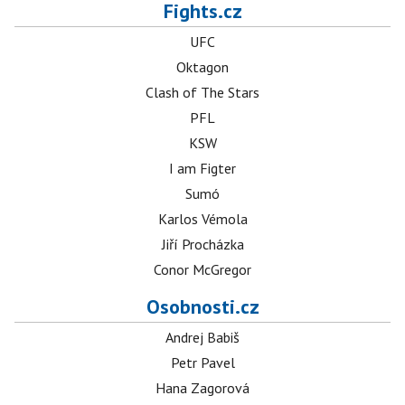
Fights.cz
UFC
Oktagon
Clash of The Stars
PFL
KSW
I am Figter
Sumó
Karlos Vémola
Jiří Procházka
Conor McGregor
Osobnosti.cz
Andrej Babiš
Petr Pavel
Hana Zagorová