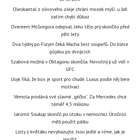
Oleokantal z olivového oleje chrání mozek myší, u lidí
zatím chybí důkaz
Overeem McGregora odepsal. Jeho tělo prý skončilo před
pěti lety
Dva týdny po Furym čeká Wacha šest soupeřů. Do klece
půjdou po dvojicích
Szabová možná v Oktagonu skončila. Novotný ji už vidí v
UFC
Usyk říká, že box je sport pro chudé. Luxus podle něj bere
motivaci
Vémola prodává své slavné „géčko“. Za Mercedes chce
téměř 4,5 milionu
Jaromír Soukup skončil po útoku v nemocnici. Útočníci
měli použít pálku
Listy z květáku nevyhazujte. Jsou jedlé a víme, jak je
použít