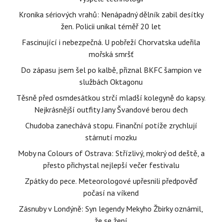
Kronika sériových vrahů: Nenápadný dělník zabil desítky
žen. Policii unikal téměř 20 let
Fascinující i nebezpečná. U pobřeží Chorvatska udeřila
mořská smršť
Do zápasu jsem šel po kalbě, přiznal BKFC šampion ve
službách Oktagonu
Těsně před osmdesátkou strčí mladší kolegyně do kapsy.
Nejkrásnější outfity Jany Švandové berou dech
Chudoba zanechává stopu. Finanční potíže zrychlují
stárnutí mozku
Moby na Colours of Ostrava: Střízlivý, mokrý od deště, a
přesto přichystal nejlepší večer festivalu
Zpátky do pece. Meteorologové upřesnili předpověď
počasí na víkend
Zásnuby v Londýně: Syn legendy Mekyho Žbirky oznámil,
že se žení