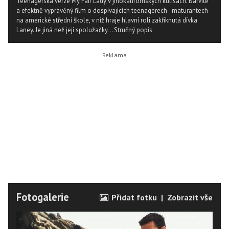
Teenagerská verze My Fair Lady v jihokalifornských kulisách. Barvitě
a efektně vyprávěný film o dospívajících teenagerech - maturantech
na americké střední škole, v níž hraje hlavní roli zakřiknutá dívka
Laney. Je jiná než její spolužačky...
Stručný popis
Fotogalerie
Přidat fotku
|
Zobrazit vše