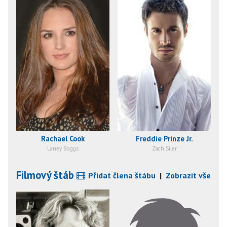
Rachael Cook
Freddie Prinze Jr.
Laney Boggs
Zach Siler
Filmový štáb
Přidat člena štábu
|
Zobrazit vše