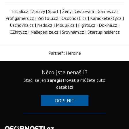
Tiscali.cz
|
Zprávy
|
Sport
|
Ženy
|
Cestování
|
Games.cz
|
Profigamers.cz
|
ZeStolu.cz
|
Osobnosti.cz
|
Karaoketexty.cz
|
Úschovna.cz
|
Nedd.cz
|
Moulík.cz
|
Fights.cz
|
Dokina.cz
|
CZhity.cz
|
Našepeníze.cz
|
Srovnám.cz
|
StartupInsider.cz
Partneři: Heroine
Něco jste nenašli?
Stačí se jen
zaregistrovat
a můžete tuto
databázi
DOPLNIT