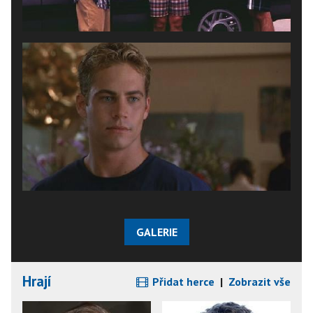
GALERIE
Hrají
Přidat herce
|
Zobrazit vše