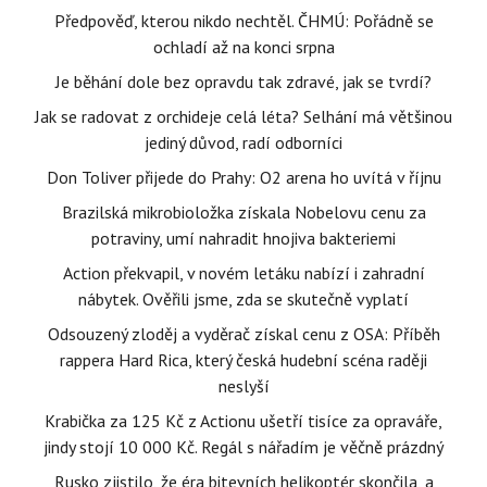
Předpověď, kterou nikdo nechtěl. ČHMÚ: Pořádně se
ochladí až na konci srpna
Je běhání dole bez opravdu tak zdravé, jak se tvrdí?
Jak se radovat z orchideje celá léta? Selhání má většinou
jediný důvod, radí odborníci
Don Toliver přijede do Prahy: O2 arena ho uvítá v říjnu
Brazilská mikrobioložka získala Nobelovu cenu za
potraviny, umí nahradit hnojiva bakteriemi
Action překvapil, v novém letáku nabízí i zahradní
nábytek. Ověřili jsme, zda se skutečně vyplatí
Odsouzený zloděj a vyděrač získal cenu z OSA: Příběh
rappera Hard Rica, který česká hudební scéna raději
neslyší
Krabička za 125 Kč z Actionu ušetří tisíce za opraváře,
jindy stojí 10 000 Kč. Regál s nářadím je věčně prázdný
Rusko zjistilo, že éra bitevních helikoptér skončila, a