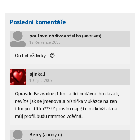
Poslední komentáře
paulova obdivovatelka
(anonym)
12. července 2015
On byl vždycky...
😢
ajinka1
10. října 2009
Opravdu Bezvadnej film...a lidi nedávno ho dávali,
nevíte jak se jmenovala písnička v ukázce na ten
film prosíííím????? prosím napište mi kdyžtak na
můj profil budu mmmoc vděčná...
Berry
(anonym)