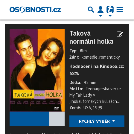
Taková
normální holka
Typ:
film
Žánr:
komedie, romantický
Hodnocení na Kinobox.cz:
58%
Délka:
95 min
Motto:
Teenagerská verze
My Fair Lady v
jihokalifornských kulisách...
Země:
USA, 1999
★
★
★
★
★
RYCHLÝ VÝBĚR