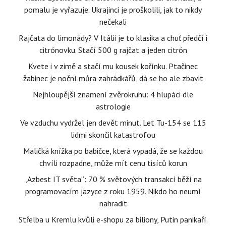
pomalu je vyřazuje. Ukrajinci je proškolili, jak to nikdy
nečekali
Rajčata do limonády? V Itálii je to klasika a chuť předčí i
citrónovku. Stačí 500 g rajčat a jeden citrón
Kvete i v zimě a stačí mu kousek kořínku. Ptačinec
žabinec je noční můra zahrádkářů, dá se ho ale zbavit
Nejhloupější znamení zvěrokruhu: 4 hlupáci dle
astrologie
Ve vzduchu vydržel jen devět minut. Let Tu-154 se 115
lidmi skončil katastrofou
Maličká knížka po babičce, která vypadá, že se každou
chvíli rozpadne, může mít cenu tisíců korun
„Azbest IT světa“: 70 % světových transakcí běží na
programovacím jazyce z roku 1959. Nikdo ho neumí
nahradit
Střelba u Kremlu kvůli e-shopu za biliony, Putin panikaří.