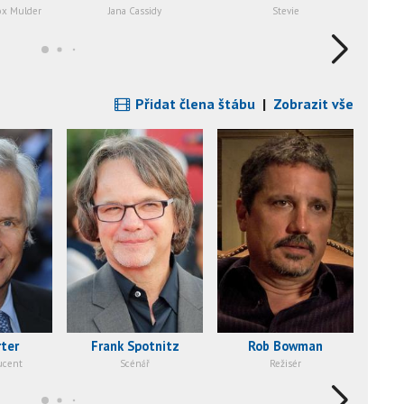
ox Mulder
Jana Cassidy
Stevie
Al
Přidat člena štábu
|
Zobrazit vše
rter
Frank Spotnitz
Rob Bowman
ucent
Scénář
Režisér