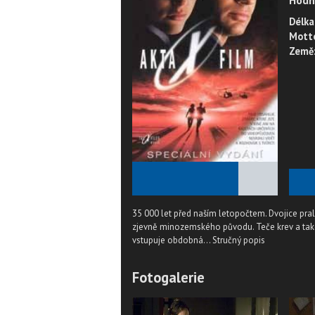
Hodn
Délka
Mott
Země
★
★
★
★
★
35 000 let před naším letopočtem. Dvojice pral
zjevně minozemského původu. Teče krev a také z
vstupuje obdobná...
Stručný popis
Fotogalerie