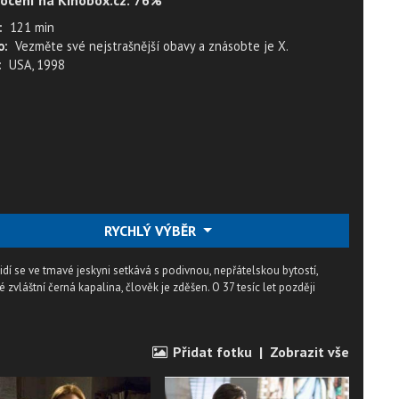
ocení na Kinobox.cz: 76%
:
121 min
o:
Vezměte své nejstrašnější obavy a znásobte je X.
:
USA, 1998
RYCHLÝ VÝBĚR
idí se ve tmavé jeskyni setkává s podivnou, nepřátelskou bytostí,
vláštní černá kapalina, člověk je zděšen. O 37 tesíc let později
Přidat fotku
|
Zobrazit vše