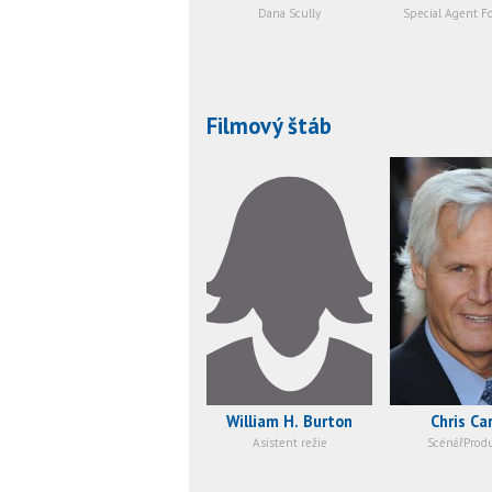
Dana Scully
Special Agent F
Filmový štáb
William H. Burton
Chris Ca
Asistent režie
ScénářProd