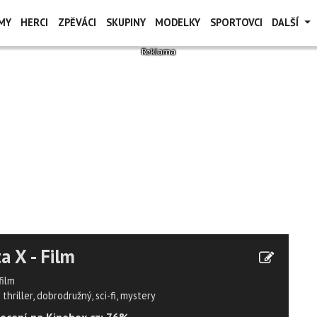
MY
HERCI
ZPĚVÁCI
SKUPINY
MODELKY
SPORTOVCI
DALŠÍ
a X - Film
film
thriller, dobrodružný, sci-fi, mystery