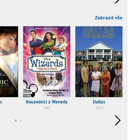
Zobrazit vše
c
Kouzelníci z Waverly
Dallas
T
2007
1978