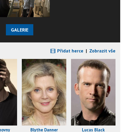
GALERIE
Přidat herce
|
Zobrazit vše
hovny
Blythe Danner
Lucas Black
M