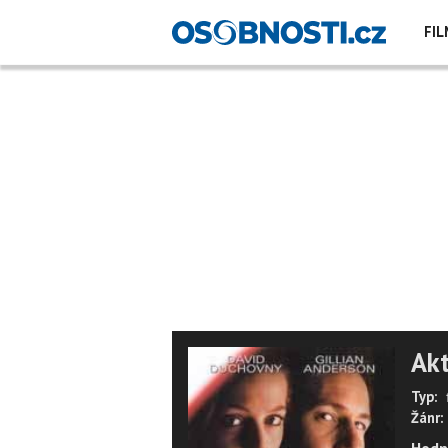
FIL
Akt
Typ:
Žánr: