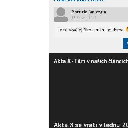
Patricia
(anonym)
13. června 2012
Je to skvělej film a mám ho doma.
Akta X - Film v našich článcíc
Akta X se vrátí v lednu 