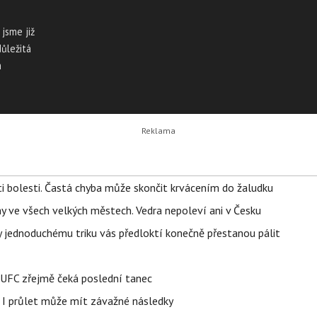
jsme již
důležitá
m
ti bolesti. Častá chyba může skončit krvácením do žaludku
ahy ve všech velkých městech. Vedra nepoleví ani v Česku
íky jednoduchému triku vás předloktí konečně přestanou pálit
v UFC zřejmě čeká poslední tanec
 I průlet může mít závažné následky