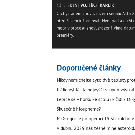
13. 5. 2015
|
VOJTĚCH KARLÍK
O chystaném znovuzrození seriálu Akta X 
před časem informovali. Nyní padla další 
meta v procesu znovuzrození. Víme datu
premiéry.
Doporučené články
Nikdy nemíchejte tyto dvě tablety pro
Itálie vyhlásila nejvyšší stupeň výstr
Lepíte se v horku ke stolu i k židli? D
Skutečně hloupneme?
McGregor je po operaci. Příští rok ho 
V dubnu 2029 nás těsně mine asteroid.