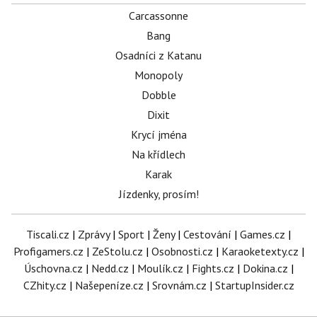
Carcassonne
Bang
Osadníci z Katanu
Monopoly
Dobble
Dixit
Krycí jména
Na křídlech
Karak
Jízdenky, prosím!
Tiscali.cz
|
Zprávy
|
Sport
|
Ženy
|
Cestování
|
Games.cz
|
Profigamers.cz
|
ZeStolu.cz
|
Osobnosti.cz
|
Karaoketexty.cz
|
Úschovna.cz
|
Nedd.cz
|
Moulík.cz
|
Fights.cz
|
Dokina.cz
|
CZhity.cz
|
Našepeníze.cz
|
Srovnám.cz
|
StartupInsider.cz