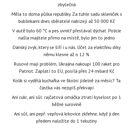
zbytečná
Měla to doma půlka republiky. Za tuhle sadu skleniček s
bublinkami dnes sběratelé nabízejí až 50 000 Kč
V autě bylo 60 °C a pes uvnitř přestával dýchat. Policie
našla majitele přímo na místě, bylo jim to jedno
Dánský zvyk, který se šíří i u nás. Účet za elektřinu díky
němu klesne až o 12 %
Rusové mají problém, Ukrajina nakoupí 100 raket pro
Patriot. Zaplatí to EU, posílá přes 24 miliard Kč
Kolik si vydělá kuchařka ve školní jídelně za měsíc? Ta
částka vás nejspíš překvapí
Ani cukr, ani sůl: rajčatová omáčka ztratí kyselost po 1
běžné surovině
Ani sůl, ani pepř: vepřová krkovice zkřehne, když ji den
předem naložíte do 1 tekutiny