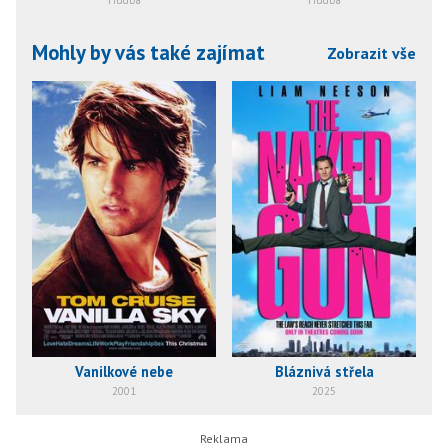
Mohly by vás také zajímat
Zobrazit vše
Vanilkové nebe
Bláznivá střela
2001
2025