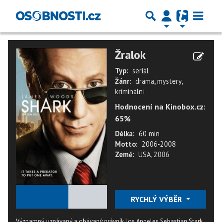
Žralok
Typ:
seriál
Žánr:
drama, mystery,
kriminální
Hodnocení na Kinobox.cz:
65%
Délka:
60 min
Motto:
2006-2008
Země:
USA, 2006
★
★
★
★
★
RYCHLÝ VÝBĚR
Významný, uznávaný a obávaný právník Los Angeles Sebastian Stark,