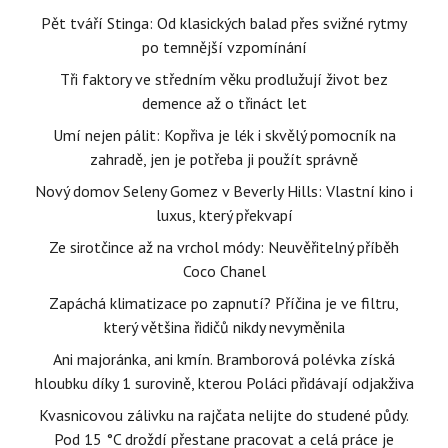
Pět tváří Stinga: Od klasických balad přes svižné rytmy
po temnější vzpomínání
Tři faktory ve středním věku prodlužují život bez
demence až o třináct let
Umí nejen pálit: Kopřiva je lék i skvělý pomocník na
zahradě, jen je potřeba ji použít správně
Nový domov Seleny Gomez v Beverly Hills: Vlastní kino i
luxus, který překvapí
Ze sirotčince až na vrchol módy: Neuvěřitelný příběh
Coco Chanel
Zapáchá klimatizace po zapnutí? Příčina je ve filtru,
který většina řidičů nikdy nevyměnila
Ani majoránka, ani kmín. Bramborová polévka získá
hloubku díky 1 surovině, kterou Poláci přidávají odjakživa
Kvasnicovou zálivku na rajčata nelijte do studené půdy.
Pod 15 °C droždí přestane pracovat a celá práce je