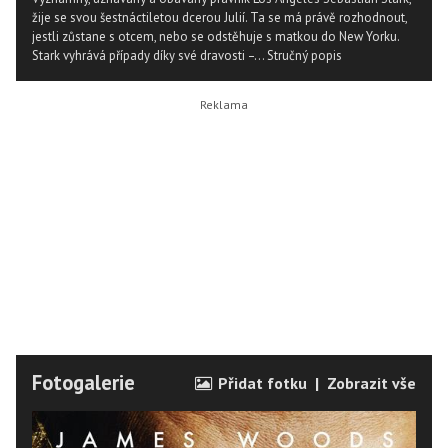
žije se svou šestnáctiletou dcerou Julií. Ta se má právě rozhodnout,
jestli zůstane s otcem, nebo se odstěhuje s matkou do New Yorku.
Stark vyhrává případy díky své dravosti –...
Stručný popis
Fotogalerie
Přidat fotku
|
Zobrazit vše