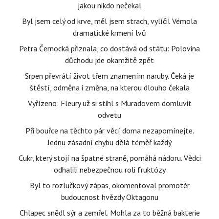
jakou nikdo nečekal
Byl jsem celý od krve, měl jsem strach, vylíčil Vémola
dramatické krmení lvů
Petra Černocká přiznala, co dostává od státu: Polovina
důchodu jde okamžitě zpět
Srpen převrátí život třem znamením naruby. Čeká je
štěstí, odměna i změna, na kterou dlouho čekala
Vyřízeno: Fleury už si stihl s Muradovem domluvit
odvetu
Při bouřce na těchto pár věcí doma nezapomínejte.
Jednu zásadní chybu dělá téměř každý
Cukr, který stojí na špatné straně, pomáhá nádoru. Vědci
odhalili nebezpečnou roli fruktózy
Byl to rozlučkový zápas, okomentoval promotér
budoucnost hvězdy Oktagonu
Chlapec snědl sýr a zemřel. Mohla za to běžná bakterie