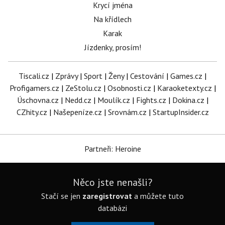
Krycí jména
Na křídlech
Karak
Jízdenky, prosím!
Tiscali.cz
|
Zprávy
|
Sport
|
Ženy
|
Cestování
|
Games.cz
|
Profigamers.cz
|
ZeStolu.cz
|
Osobnosti.cz
|
Karaoketexty.cz
|
Úschovna.cz
|
Nedd.cz
|
Moulík.cz
|
Fights.cz
|
Dokina.cz
|
CZhity.cz
|
Našepeníze.cz
|
Srovnám.cz
|
StartupInsider.cz
Partneři: Heroine
Něco jste nenašli?
Stačí se jen
zaregistrovat
a můžete tuto
databázi