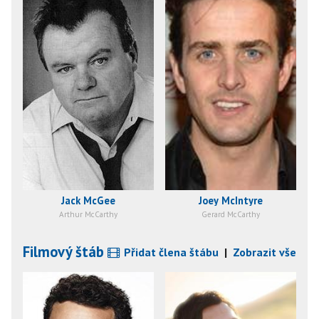
Jack McGee
Joey McIntyre
Arthur McCarthy
Gerard McCarthy
Filmový štáb
Přidat člena štábu
|
Zobrazit vše