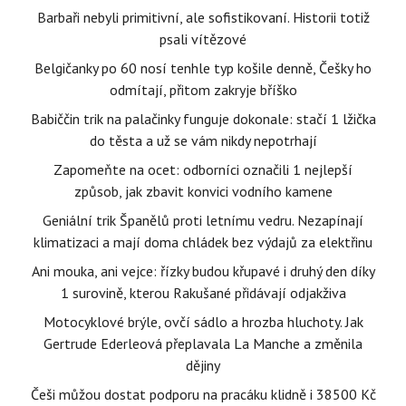
Barbaři nebyli primitivní, ale sofistikovaní. Historii totiž
psali vítězové
Belgičanky po 60 nosí tenhle typ košile denně, Češky ho
odmítají, přitom zakryje bříško
Babiččin trik na palačinky funguje dokonale: stačí 1 lžička
do těsta a už se vám nikdy nepotrhají
Zapomeňte na ocet: odborníci označili 1 nejlepší
způsob, jak zbavit konvici vodního kamene
Geniální trik Španělů proti letnímu vedru. Nezapínají
klimatizaci a mají doma chládek bez výdajů za elektřinu
Ani mouka, ani vejce: řízky budou křupavé i druhý den díky
1 surovině, kterou Rakušané přidávají odjakživa
Motocyklové brýle, ovčí sádlo a hrozba hluchoty. Jak
Gertrude Ederleová přeplavala La Manche a změnila
dějiny
Češi můžou dostat podporu na pracáku klidně i 38500 Kč