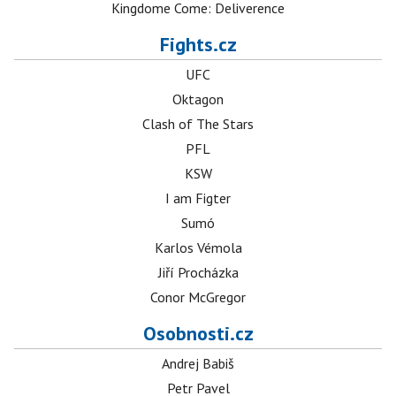
Kingdome Come: Deliverence
Fights.cz
UFC
Oktagon
Clash of The Stars
PFL
KSW
I am Figter
Sumó
Karlos Vémola
Jiří Procházka
Conor McGregor
Osobnosti.cz
Andrej Babiš
Petr Pavel