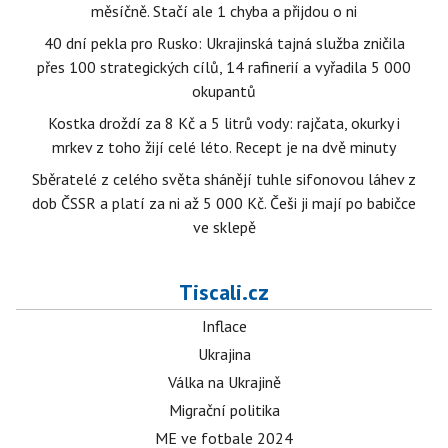
měsíčně. Stačí ale 1 chyba a přijdou o ni
40 dní pekla pro Rusko: Ukrajinská tajná služba zničila
přes 100 strategických cílů, 14 rafinerií a vyřadila 5 000
okupantů
Kostka droždí za 8 Kč a 5 litrů vody: rajčata, okurky i
mrkev z toho žijí celé léto. Recept je na dvě minuty
Sběratelé z celého světa shánějí tuhle sifonovou láhev z
dob ČSSR a platí za ni až 5 000 Kč. Češi ji mají po babičce
ve sklepě
Tiscali.cz
Inflace
Ukrajina
Válka na Ukrajině
Migrační politika
ME ve fotbale 2024