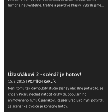
humor a neuvěřitelné, trefné a pravdivé hlášky. Vybrali jsme
pro vás výčet takových animáků, které jistě stojí za to vidět.
Úžasňákovi 2 - scénář je hotov!
15. 9. 2015
|
VOJTĚCH KARLÍK
Není tomu tak dávno, kdy studio Disney oficiálně potvrdilo, že
chce v Pixaru nechat natočit druhý díl populárního
animovaného filmu Úžasňákovi. Režisér Brad Bird nyní potvrdil,
že scénář ke dvojce je konečně hotov.