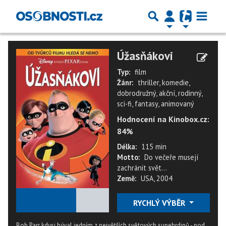
Úžasňákovi
Typ:
film
Žánr:
thriller, komedie,
dobrodružný, akční, rodinný,
sci-fi, fantasy, animovaný
Hodnocení na Kinobox.cz:
84%
Délka:
115 min
Motto:
Do večeře musejí
zachránit svět...
Země:
USA, 2004
★
★
★
★
★
RYCHLÝ VÝBĚR
Bob Parr kdysi býval jedním z největších světových supehrdinů - pod