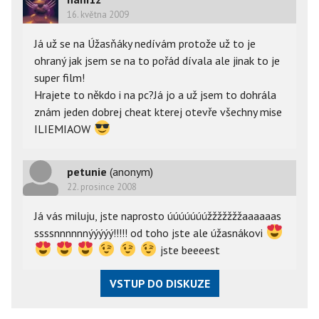
16. května 2009
Já už se na Úžasňáky nedívám protože už to je
ohraný jak jsem se na to pořád dívala ale jinak to je
super film!
Hrajete to někdo i na pc?Já jo a už jsem to dohrála
znám jeden dobrej cheat kterej otevře všechny mise
ILIEMIAOW
petunie
(anonym)
22. prosince 2008
Já vás miluju, jste naprosto úúúúúúúžžžžžžžaaaaaas
ssssnnnnnnýýýýý!!!!! od toho jste ale úžasnákovi
jste beeeest
VSTUP DO DISKUZE