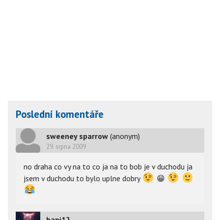
Poslední komentáře
sweeney sparrow
(anonym)
29. srpna 2009
no draha co vy na to co ja na to bob je v duchodu ja
jsem v duchodu to bylo uplne dobry
😁
hani12