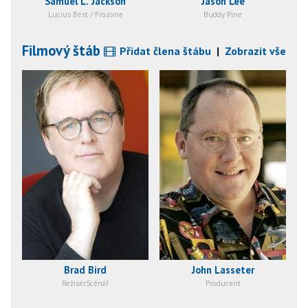
Samuel L. Jackson
Jason Lee
Lucius Best / Frozone
Buddy Pine
Filmový štáb
Přidat člena štábu
|
Zobrazit vše
Brad Bird
John Lasseter
RežisérScénář
Producent