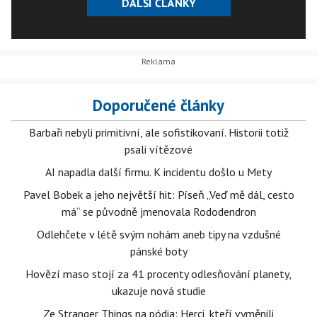
DALŠÍ ČLÁNKY
komiksových filmů a bylo zde oznámeno rozšíření
Disneylandu o atrakce ze světa Hvězdných válek.
Doporučené články
Barbaři nebyli primitivní, ale sofistikovaní. Historii totiž
psali vítězové
AI napadla další firmu. K incidentu došlo u Mety
Pavel Bobek a jeho největší hit: Píseň „Veď mě dál, cesto
má“ se původně jmenovala Rododendron
Odlehčete v létě svým nohám aneb tipy na vzdušné
pánské boty
Hovězí maso stojí za 41 procenty odlesňování planety,
ukazuje nová studie
Ze Stranger Things na pódia: Herci, kteří vyměnili