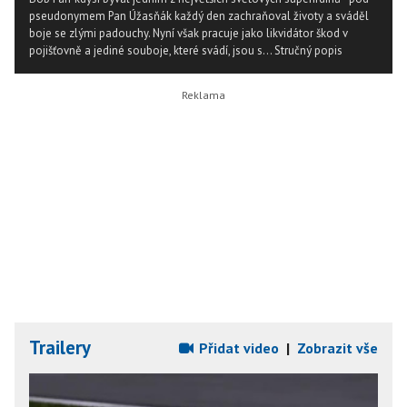
pseudonymem Pan Úžasňák každý den zachraňoval životy a sváděl
boje se zlými padouchy. Nyní však pracuje jako likvidátor škod v
pojišťovně a jediné souboje, které svádí, jsou s...
Stručný popis
Trailery
Přidat video
|
Zobrazit vše