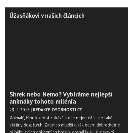
Úžasňákovi v našich článcích
Shrek nebo Nemo? Vybíráme nejlepší
animáky tohoto milénia
29. 4. 2016
|
REDAKCE OSOBNOSTI.CZ
"Animák", žánr, který si získává srdce nejen dětí, ale také
většiny dospělých. Zatímco mladší divák ocení dobrodružné
příběhy svých oblíbených hrdinů, dospělák si užije skrytý