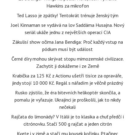
Hawkins za mikrofon
Ted Lasso je zpátky! Tentokrát trénuje ženský tým
Joel Kinnaman se vydává na lov Saddáma Husajna. Nový
seriál ukáže jednu z největších operací CIA
Zákulisí show očima Jana Bendiga: Proč každý vstup na
pódium musí být událost
Černé díry mohou skrývat stopu mimozemské civilizace.
Zachytit ji dokážeme i ze Země
Krabička za 125 Kč z Actionu ušetří tisíce za opraváře,
jindy stojí 10 000 Kč. Regál s nářadím je věčně prázdný
Rusko zjistilo, že éra bitevních helikoptér skončila, a
pomalu je vyřazuje. Ukrajinci je proškolili, jak to nikdy
nečekali
Rajčata do limonády? V Itálii je to klasika a chuť předčí i
citrónovku. Stačí 500 g rajčat a jeden citrón
Kvete i v zimě a stačí mu kousek kořínku. Ptačinec