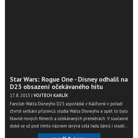
Star Wars: Rogue One - Disney odhalil na
D23 obsazení očekávaného hitu
17. 8. 2015
|
VOJTĚCH KARLÍK
Fanclub Walta Disneyho D23 uspořádal v Kalifornii v pořadí
čtvrté setkání příznivců studia Walta Disneyho a opět to bylo
hlavně nových filmech a očekávaných premiérách. V současné
době se už pod tímto názvem skrývá celá řada žánrů i studií.
Takže se dočkali nejen milovníci pohádek, ale také