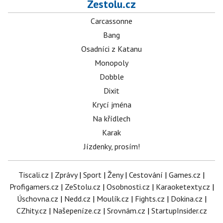
Zestolu.cz
Carcassonne
Bang
Osadníci z Katanu
Monopoly
Dobble
Dixit
Krycí jména
Na křídlech
Karak
Jízdenky, prosím!
Tiscali.cz
|
Zprávy
|
Sport
|
Ženy
|
Cestování
|
Games.cz
|
Profigamers.cz
|
ZeStolu.cz
|
Osobnosti.cz
|
Karaoketexty.cz
|
Úschovna.cz
|
Nedd.cz
|
Moulík.cz
|
Fights.cz
|
Dokina.cz
|
CZhity.cz
|
Našepeníze.cz
|
Srovnám.cz
|
StartupInsider.cz