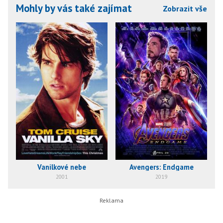
Mohly by vás také zajímat
Zobrazit vše
Vanilkové nebe
Avengers: Endgame
2001
2019