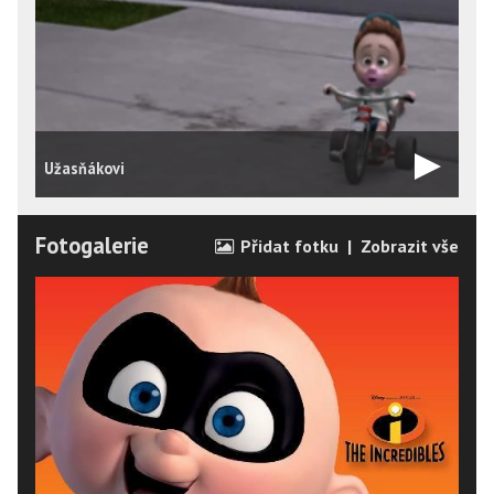
Úžasňákovi
E
Fotogalerie
Přidat fotku
|
Zobrazit vše