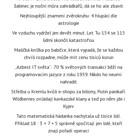
žabinec je noční můra zahrádkářů, dá se ho ale zbavit
Nejhloupější znamení zvěrokruhu: 4 hlupáci dle
astrologie
Ve vzduchu vydržel jen devět minut. Let Tu-154 se 115
lidmi skončil katastrofou
Maličká knížka po babičce, která vypadá, že se každou
chvíli rozpadne, může mít cenu tisíců korun
„Azbest IT světa“: 70 % světových transakcí běží na
programovacím jazyce z roku 1959. Nikdo ho neumí
nahradit
Střelba u Kremlu kvůli e-shopu za biliony, Putin panikaří.
Wildberries ovládají kavkazské klany a teď po něm jde i
Kyjev
Tato matematická hádanka nachytala už tisíce lidí.
Příklad 18 : 3 + 7 × 5 správně spočítají jen lidé, kteří
znají pořadí operací