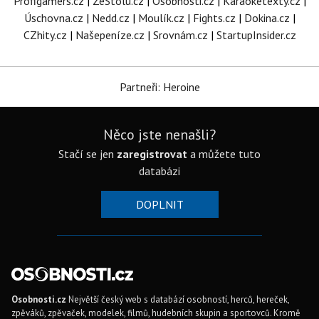
Profigamers.cz
|
ZeStolu.cz
|
Osobnosti.cz
|
Karaoketexty.cz
|
Úschovna.cz
|
Nedd.cz
|
Moulík.cz
|
Fights.cz
|
Dokina.cz
|
CZhity.cz
|
Našepeníze.cz
|
Srovnám.cz
|
StartupInsider.cz
Partneři: Heroine
Něco jste nenašli?
Stačí se jen
zaregistrovat
a můžete tuto
databázi
DOPLNIT
Osobnosti.cz
Největší český web s databází osobností, herců, hereček,
zpěváků, zpěvaček, modelek, filmů, hudebních skupin a sportovců. Kromě