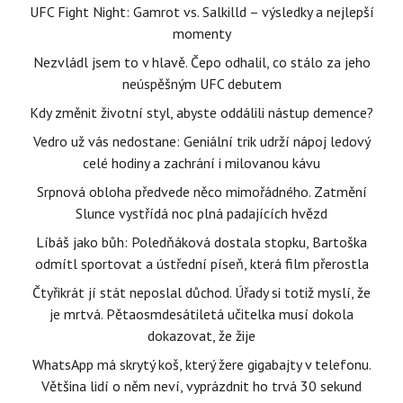
UFC Fight Night: Gamrot vs. Salkilld – výsledky a nejlepší
momenty
Nezvládl jsem to v hlavě. Čepo odhalil, co stálo za jeho
neúspěšným UFC debutem
Kdy změnit životní styl, abyste oddálili nástup demence?
Vedro už vás nedostane: Geniální trik udrží nápoj ledový
celé hodiny a zachrání i milovanou kávu
Srpnová obloha předvede něco mimořádného. Zatmění
Slunce vystřídá noc plná padajících hvězd
Líbáš jako bůh: Poledňáková dostala stopku, Bartoška
odmítl sportovat a ústřední píseň, která film přerostla
Čtyřikrát jí stát neposlal důchod. Úřady si totiž myslí, že
je mrtvá. Pětaosmdesátiletá učitelka musí dokola
dokazovat, že žije
WhatsApp má skrytý koš, který žere gigabajty v telefonu.
Většina lidí o něm neví, vyprázdnit ho trvá 30 sekund