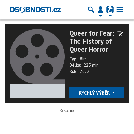
Queer for Fear:
The History of
Queer Horror
Typ:
film
Délka:
225 min
Rok:
2022
★
★
★
★
★
RYCHLÝ VÝBĚR