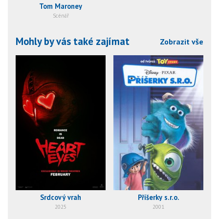
Tom Maroney
Scénář
Mohly by vás také zajímat
Zobrazit vše
Srdcový vrah
Příšerky s.r.o.
2025
2001