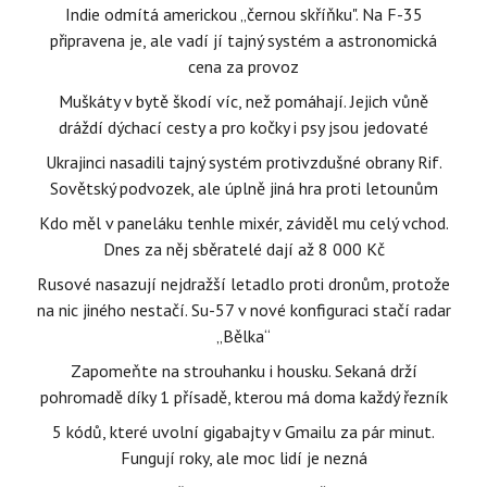
Indie odmítá americkou „černou skříňku". Na F-35
připravena je, ale vadí jí tajný systém a astronomická
cena za provoz
Muškáty v bytě škodí víc, než pomáhají. Jejich vůně
dráždí dýchací cesty a pro kočky i psy jsou jedovaté
Ukrajinci nasadili tajný systém protivzdušné obrany Rif.
Sovětský podvozek, ale úplně jiná hra proti letounům
Kdo měl v paneláku tenhle mixér, záviděl mu celý vchod.
Dnes za něj sběratelé dají až 8 000 Kč
Rusové nasazují nejdražší letadlo proti dronům, protože
na nic jiného nestačí. Su-57 v nové konfiguraci stačí radar
„Bělka“
Zapomeňte na strouhanku i housku. Sekaná drží
pohromadě díky 1 přísadě, kterou má doma každý řezník
5 kódů, které uvolní gigabajty v Gmailu za pár minut.
Fungují roky, ale moc lidí je nezná