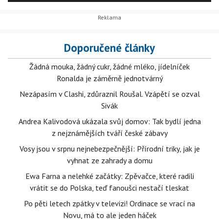
příběhy této nerozlučné dvojice. Pierre Brice jako Vinnetou a
Lex Barker v roli Old Shatterhanda si již po několik desítek
let stále získávají srdce fanoušků všech věkových kategorií.
Pojďme si dnes připomenout některé nezapomenutelné
Doporučené články
Mayovky.
Žádná mouka, žádný cukr, žádné mléko, jídelníček
Ronalda je záměrně jednotvárný
Nezápasím v Clashi, zdůraznil Roušal. Vzápětí se ozval
Sivák
Andrea Kalivodová ukázala svůj domov: Tak bydlí jedna
z nejznámějších tváří české zábavy
Vosy jsou v srpnu nejnebezpečnější: Přírodní triky, jak je
vyhnat ze zahrady a domu
Ewa Farna a nelehké začátky: Zpěvačce, které radili
vrátit se do Polska, teď fanoušci nestačí tleskat
Po pěti letech zpátky v televizi! Ordinace se vrací na
Novu, má to ale jeden háček