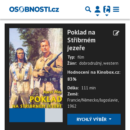
Poklad na
Stříbrném
jezeře
Typ:
film
Žánr:
dobrodružný, western
Hodnocení na Kinobox.cz:
83%
Délka:
111 min
Země:
Francie/Německo/Jugoslavie,
1962
★
★
★
★
★
RYCHLÝ VÝBĚR