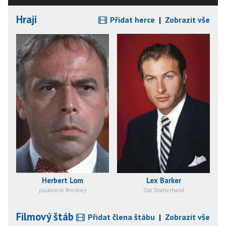
Hrají
Přidat herce
|
Zobrazit vše
Herbert Lom
Lex Barker
plukovník Brinkley
Old Shatterhand
Filmový štáb
Přidat člena štábu
|
Zobrazit vše