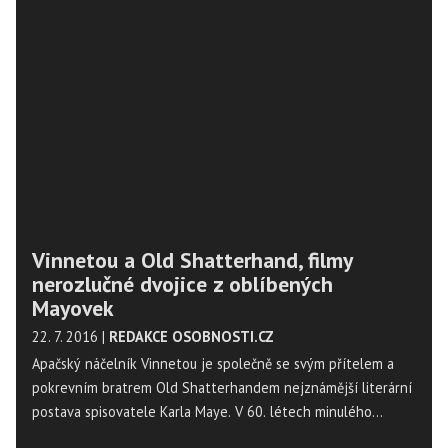
bratru Old Shatterhandovi. Z těchto filmů jsme do dnešního
souboje vybrali Poklad na Stříbrném jezeře a Tajemství
Stříbrného jezera! Který z těchto filmů je lepší? Také nás
zajímá váš názor na nové představitele hlavních rolí! Je
vůbec možné, ty původní úspěšně nahradit?
Vinnetou a Old Shatterhand, filmy
nerozlučné dvojice z oblíbených
Mayovek
22. 7. 2016
|
REDAKCE OSOBNOSTI.CZ
Apačský náčelník Vinnetou je společně se svým přítelem a
pokrevním bratrem Old Shatterhandem nejznámější literární
postava spisovatele Karla Maye. V 60. létech minulého
století vzniklo několik velice úspěšných filmů vyprávějících