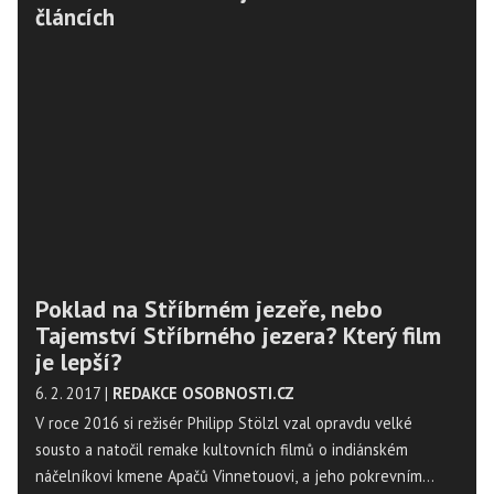
článcích
Poklad na Stříbrném jezeře, nebo
Tajemství Stříbrného jezera? Který film
je lepší?
6. 2. 2017
|
REDAKCE OSOBNOSTI.CZ
V roce 2016 si režisér Philipp Stölzl vzal opravdu velké
sousto a natočil remake kultovních filmů o indiánském
náčelníkovi kmene Apačů Vinnetouovi, a jeho pokrevním