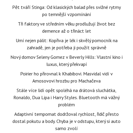
Pět tváří Stinga: Od klasických balad přes svižné rytmy
po temnější vzpomínání
Tři faktory ve středním věku prodlužují život bez
demence až o třináct let
Umí nejen pálit: Kopřiva je lék i skvělý pomocník na
zahradě, jen je potřeba ji použít správně
Nový domov Seleny Gomez v Beverly Hills: Vlastní kino i
luxus, který překvapí
Poirier ho přirovnal k Khabibovi. Masvidal vidí v
Amosovovi hrozbu pro Machačeva
Stále více lidí opět spoléhá na drátová sluchátka,
Ronaldo, Dua Lipa i Harry Styles. Bluetooth má vážný
problém
Adaptivní tempomat dodržoval rychlost, řidič přesto
dostal pokutu a body. Chyba je v odstupu, který si auto
samo zvolí