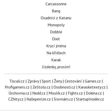
Carcassonne
Bang
Osadníci z Katanu
Monopoly
Dobble
Dixit
Krycí jména
Na křídlech
Karak
Jízdenky, prosím!
Tiscali.cz
|
Zprávy
|
Sport
|
Ženy
|
Cestování
|
Games.cz
|
Profigamers.cz
|
ZeStolu.cz
|
Osobnosti.cz
|
Karaoketexty.cz
|
Úschovna.cz
|
Nedd.cz
|
Moulík.cz
|
Fights.cz
|
Dokina.cz
|
CZhity.cz
|
Našepeníze.cz
|
Srovnám.cz
|
StartupInsider.cz