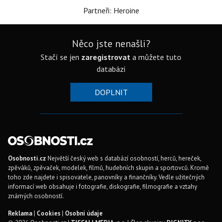
Partneři: Heroine
Něco jste nenašli?
Stačí se jen
zaregistrovat
a můžete tuto
databázi
DOPLNIT
Osobnosti.cz
Největší český web s databází osobností, herců, hereček,
zpěváků, zpěvaček, modelek, filmů, hudebních skupin a sportovců. Kromě
toho zde najdete i spisovatele, panovníky a finančníky. Vedle užitečných
informací web obsahuje i fotografie, diskografie, filmografie a vztahy
známých osobností.
Reklama
|
Cookies
|
Osobní údaje