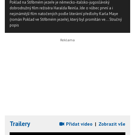
Poklad na Stříbrném jezeře je německo-italsko-jugoslávský
dobrodružný film režiséra Haralda Reinla. Jde o vůbec první a i
nejznámější film natočených podle literární předlohy Karla Maye
(román Poklad ve Stříbrném jezeře), který byl promítán ve...
Stručný
popis
Trailery
Přidat video
|
Zobrazit vše