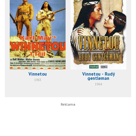
Vinnetou
Vinnetou - Rudý
gentleman
1963
1964