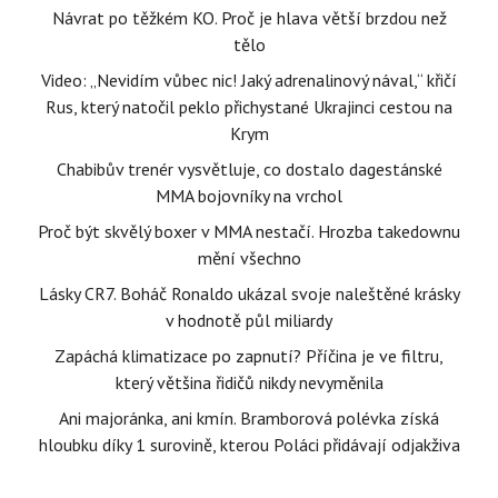
Návrat po těžkém KO. Proč je hlava větší brzdou než
tělo
Video: „Nevidím vůbec nic! Jaký adrenalinový nával,“ křičí
Rus, který natočil peklo přichystané Ukrajinci cestou na
Krym
Chabibův trenér vysvětluje, co dostalo dagestánské
MMA bojovníky na vrchol
Proč být skvělý boxer v MMA nestačí. Hrozba takedownu
mění všechno
Lásky CR7. Boháč Ronaldo ukázal svoje naleštěné krásky
v hodnotě půl miliardy
Zapáchá klimatizace po zapnutí? Příčina je ve filtru,
který většina řidičů nikdy nevyměnila
Ani majoránka, ani kmín. Bramborová polévka získá
hloubku díky 1 surovině, kterou Poláci přidávají odjakživa