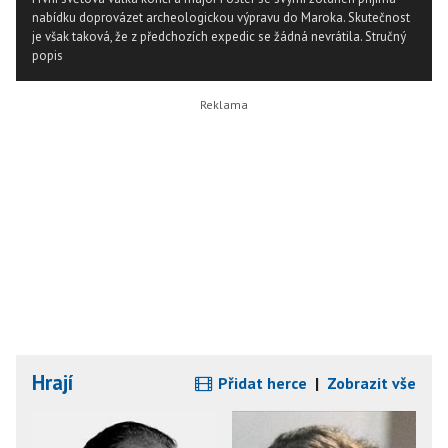
nabídku doprovázet archeologickou výpravu do Maroka. Skutečnost
je však taková, že z předchozích expedic se žádná nevrátila.
Stručný
popis
Hrají
Přidat herce
|
Zobrazit vše