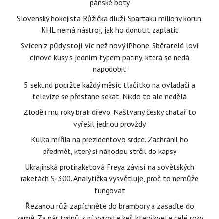
pánské boty
Slovenský hokejista Růžička dluží Spartaku miliony korun.
KHL nemá nástroj, jak ho donutit zaplatit
Svícen z půdy stojí víc než nový iPhone. Sběratelé loví
cínové kusy s jedním typem patiny, která se nedá
napodobit
5 sekund podržte každý měsíc tlačítko na ovladači a
televize se přestane sekat. Nikdo to ale nedělá
Zloději mu roky brali dřevo. Naštvaný český chatař to
vyřešil jednou provždy
Kulka mířila na prezidentovo srdce. Zachránil ho
předmět, který si náhodou strčil do kapsy
Ukrajinská protiraketová Freya závisí na sovětských
raketách S-300. Analytička vysvětluje, proč to nemůže
fungovat
Řezanou růži zapíchněte do brambory a zasaďte do
země. Za pár týdnů z ní vyroste keř, který kvete celé roky