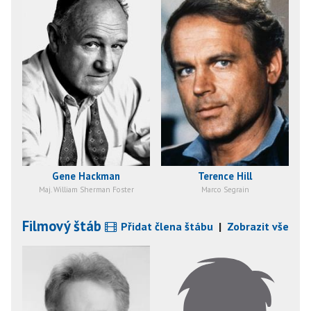
Gene Hackman
Terence Hill
Maj. William Sherman Foster
Marco Segrain
Filmový štáb
Přidat člena štábu
|
Zobrazit vše