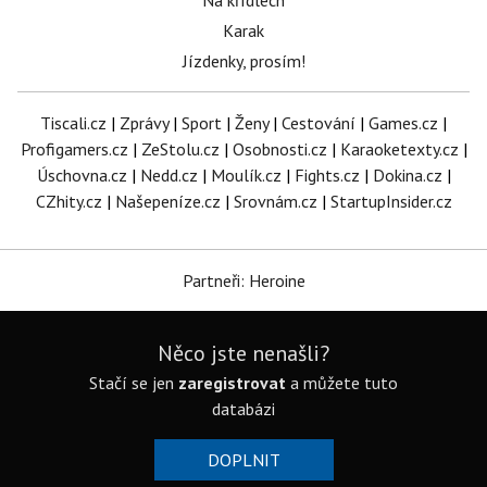
Na křídlech
Karak
Jízdenky, prosím!
Tiscali.cz
|
Zprávy
|
Sport
|
Ženy
|
Cestování
|
Games.cz
|
Profigamers.cz
|
ZeStolu.cz
|
Osobnosti.cz
|
Karaoketexty.cz
|
Úschovna.cz
|
Nedd.cz
|
Moulík.cz
|
Fights.cz
|
Dokina.cz
|
CZhity.cz
|
Našepeníze.cz
|
Srovnám.cz
|
StartupInsider.cz
Partneři: Heroine
Něco jste nenašli?
Stačí se jen
zaregistrovat
a můžete tuto
databázi
DOPLNIT