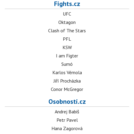
Fights.cz
UFC
Oktagon
Clash of The Stars
PFL
KSW
I am Figter
Sumó
Karlos Vémola
Jiří Procházka
Conor McGregor
Osobnosti.cz
Andrej Babiš
Petr Pavel
Hana Zagorová