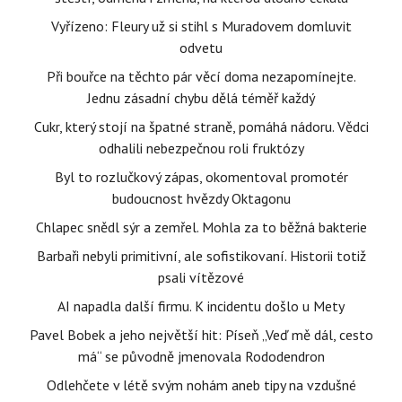
Vyřízeno: Fleury už si stihl s Muradovem domluvit
odvetu
Při bouřce na těchto pár věcí doma nezapomínejte.
Jednu zásadní chybu dělá téměř každý
Cukr, který stojí na špatné straně, pomáhá nádoru. Vědci
odhalili nebezpečnou roli fruktózy
Byl to rozlučkový zápas, okomentoval promotér
budoucnost hvězdy Oktagonu
Chlapec snědl sýr a zemřel. Mohla za to běžná bakterie
Barbaři nebyli primitivní, ale sofistikovaní. Historii totiž
psali vítězové
AI napadla další firmu. K incidentu došlo u Mety
Pavel Bobek a jeho největší hit: Píseň „Veď mě dál, cesto
má“ se původně jmenovala Rododendron
Odlehčete v létě svým nohám aneb tipy na vzdušné