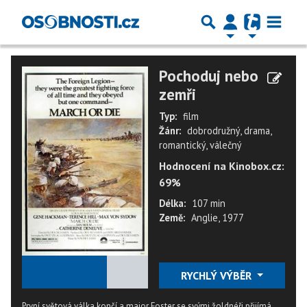
Pochoduj nebo
zemři
Typ:
film
Žánr:
dobrodružný, drama,
romantický, válečný
Hodnocení na Kinobox.cz:
69%
Délka:
107 min
Země:
Anglie, 1977
★
★
★
★
★
RYCHLÝ VÝBĚR
První světová válka končí a major Foster se svými žoldnéři přijímá