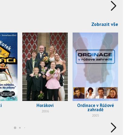
Zobrazit vše
i
Horákovi
Ordinace v Růžové
A
zahradě
2006
2005