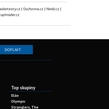
aoketexty.cz
|
Úschovna.cz
|
Nedd.cz
|
tupInsider.cz
DOPLNIT
Top skupiny
Elán
Olympic
Stranglers, The