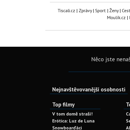
Tiscali.cz
|
Zprávy
|
Sport
|
Ženy
|
Ces
Moulík.cz
|
Něco jste nenaš
Nejnavštěvovanější osobnosti
Top filmy
T
V tom domě straší!
C
Erótica: Luz de Luna
S
Snowboarďáci
A