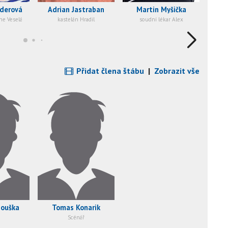
iderová
Adrian Jastraban
Martin Myšička
ne Veselá
kastelán Hradil
soudní lékar Alex
Přidat člena štábu
|
Zobrazit vše
zouška
Tomas Konarik
Scénář