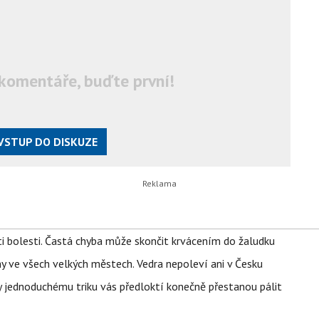
komentáře, buďte první!
VSTUP DO DISKUZE
ti bolesti. Častá chyba může skončit krvácením do žaludku
ahy ve všech velkých městech. Vedra nepoleví ani v Česku
íky jednoduchému triku vás předloktí konečně přestanou pálit