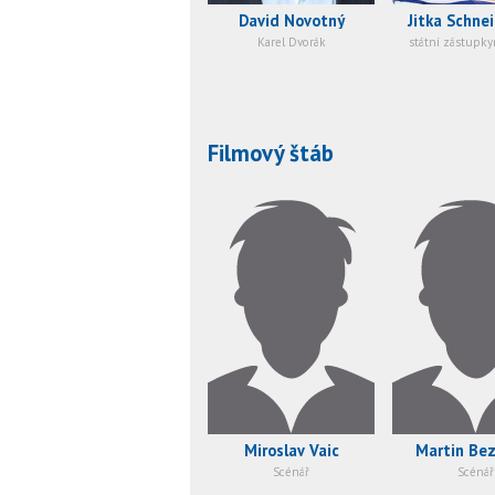
David Novotný
Jitka Schne
Karel Dvorák
státní zástupky
Filmový štáb
Miroslav Vaic
Martin Be
Scénář
Scénář