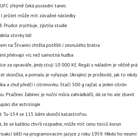
v UFC zřejmě čeká poslední tanec
 I průlet může mít závažné následky
 Prudce zrychluje, zjistila studie
bila stovky lidí
nem na Štvanici chtěla potěšit i zesnulého bratra
nimi překvapí víc než samotná hudba
íce za opraváře, jindy stojí 10 000 Kč. Regál s nářadím je věčně pr
ér skončila, a pomalu je vyřazuje. Ukrajinci je proškolili, jak to nikdy
ika a chuť předčí i citrónovku. Stačí 500 g rajčat a jeden citrón
ku. Ptačinec žabinec je noční můra zahrádkářů, dá se ho ale zbavit
upáci dle astrologie
et Tu-154 se 115 lidmi skončil katastrofou
á, že se každou chvíli rozpadne, může mít cenu tisíců korun
nsakcí běží na programovacím jazyce z roku 1959. Nikdo ho neumí 