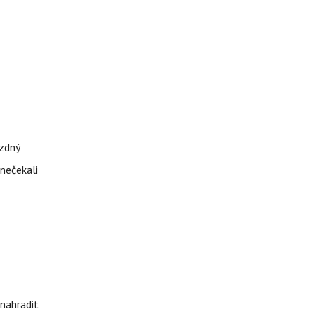
ázdný
 nečekali
nahradit