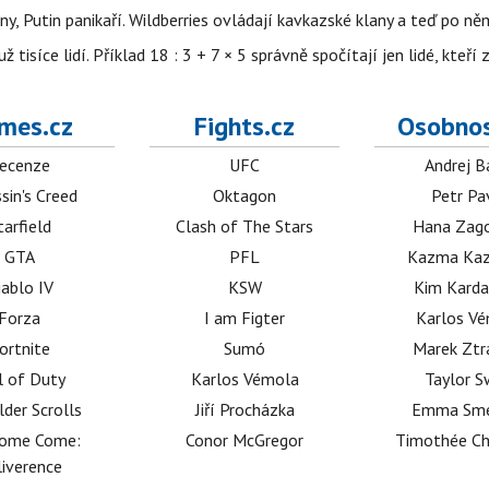
ny, Putin panikaří. Wildberries ovládají kavkazské klany a teď po něm
isíce lidí. Příklad 18 : 3 + 7 × 5 správně spočítají jen lidé, kteří 
mes.cz
Fights.cz
Osobnos
ecenze
UFC
Andrej B
sin's Creed
Oktagon
Petr Pa
tarfield
Clash of The Stars
Hana Zag
GTA
PFL
Kazma Kaz
iablo IV
KSW
Kim Karda
Forza
I am Figter
Karlos V
ortnite
Sumó
Marek Ztr
l of Duty
Karlos Vémola
Taylor S
lder Scrolls
Jiří Procházka
Emma Sm
dome Come:
Conor McGregor
Timothée C
iverence