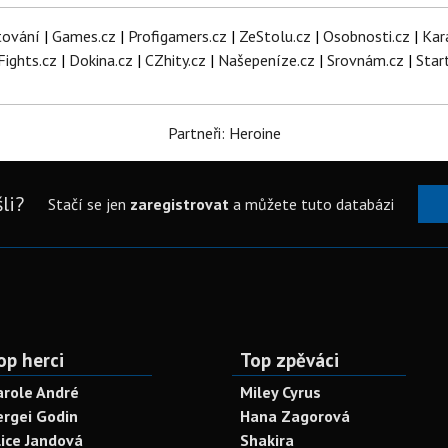
tování
|
Games.cz
|
Profigamers.cz
|
ZeStolu.cz
|
Osobnosti.cz
|
Kar
Fights.cz
|
Dokina.cz
|
CZhity.cz
|
Našepeníze.cz
|
Srovnám.cz
|
Star
Partneři: Heroine
li?
Stačí se jen
zaregistrovat
a můžete tuto databázi
op herci
Top zpěváci
arole André
Miley Cyrus
ergei Godin
Hana Zagorová
lice Jandová
Shakira