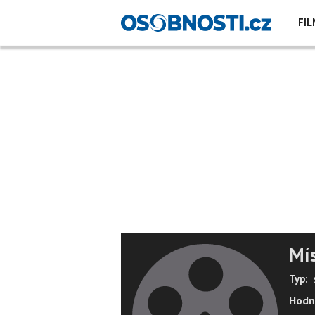
FIL
Mís
Typ:
Hodn