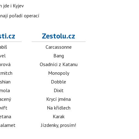
 jde i Kyjev
znají pořadí operací
ti.cz
Zestolu.cz
abiš
Carcassonne
vel
Bang
orová
Osadníci z Katanu
mitch
Monopoly
shian
Dobble
émola
Dixit
acený
Krycí jména
wift
Na křídlech
etana
Karak
halamet
Jízdenky, prosím!