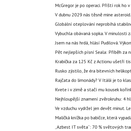
McGregor je po operaci. Příští rok ho 
V dubnu 2029 nás těsně mine asteroid.
Globální oteplování neprobíhá stabilně.
Vybuchla obávaná sopka. V minulosti za
Jsem na nás hrdá, hlásí Pudilová. Výko
Pět nejlepších písní Seala: Příběh za 
Krabička za 125 Kč z Actionu ušetří tis
Rusko zjistilo, že éra bitevních helikopt
Rajčata do limonády? V Itálii je to klas
Kvete i v zimě a stačí mu kousek kořín
Nejhloupější znamení zvěrokruhu: 4 hl
Ve vzduchu vydržel jen devět minut. L
Maličká knížka po babičce, která vypad
„Azbest IT světa“: 70 % světových tra