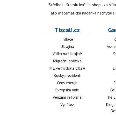
Střelba u Kremlu kvůli e-shopu za bilio
Tato matematická hádanka nachytala už t
Tiscali.cz
Ga
Inflace
R
Ukrajina
Assas
Válka na Ukrajině
S
Migrační politika
ME ve fotbale 2024
D
Ruský prezident
Ceny energií
F
Evropská unie
Cal
Penzijní reforma
The E
Vynález
King
Del