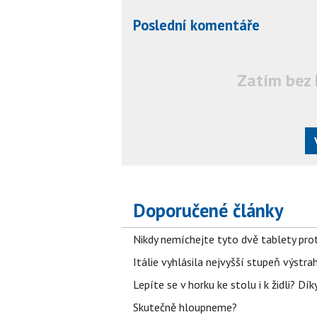
Poslední komentáře
Zatím bez 
Doporučené články
Nikdy nemíchejte tyto dvě tablety pro
Itálie vyhlásila nejvyšší stupeň výstr
Lepíte se v horku ke stolu i k židli? D
Skutečně hloupneme?