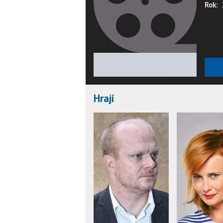
Rok:
★
★
★
★
★
Hrají