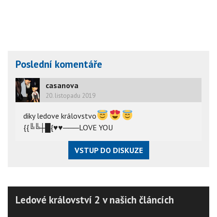
Poslední komentáře
casanova
20. listopadu 2019
diky ledove královstvo
{{╚╚┼█{
♥
♥
───LOVE YOU
VSTUP DO DISKUZE
Ledové království 2 v našich článcích