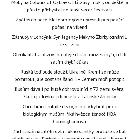
Moby na Colours of Ostrava: Střízlivý, mokrý od deště, a
přesto přichystal nejlepší večer festivalu
Zpátky do pece. Meteorologové upřesnili předpověď
počasí na víkend
Zásnuby v Londýně: Syn legendy Mekyho Žbirky oznámil,
že se žení
Oleokantal z olivového oleje chrání mozek myší, u lidí
zatím chybí důkaz
Ruská loď bude sloužit Ukrajině. Kreml se může
pominout, ale dostane šanci ji v Černém moři potopit
Rusům dávají po hubě dobrovolníci z 72 zemí světa.
Skoro polovina jich přijela z Latinské Ameriky
Chci chránit mladé dívky, neměly by hrát proti
biologickým mužům, říká hvězda ženské NBA
Cunninghamová
Záchranáři nechtěli rozbít okno sanitky, protože se báli
platit opravu. Pacient s rakovinou uvnitř trpěl 45 minut