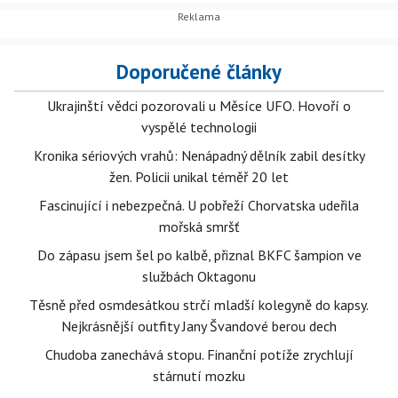
Doporučené články
Ukrajinští vědci pozorovali u Měsíce UFO. Hovoří o
vyspělé technologii
Kronika sériových vrahů: Nenápadný dělník zabil desítky
žen. Policii unikal téměř 20 let
Fascinující i nebezpečná. U pobřeží Chorvatska udeřila
mořská smršť
Do zápasu jsem šel po kalbě, přiznal BKFC šampion ve
službách Oktagonu
Těsně před osmdesátkou strčí mladší kolegyně do kapsy.
Nejkrásnější outfity Jany Švandové berou dech
Chudoba zanechává stopu. Finanční potíže zrychlují
stárnutí mozku