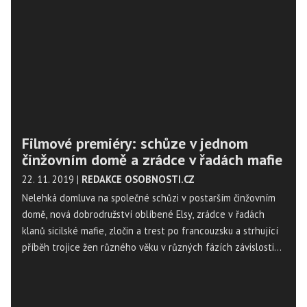
Filmové premiéry: schůze v jednom
činžovním domě a zrádce v řadách mafie
22. 11. 2019
|
REDAKCE OSOBNOSTI.CZ
Nelehká domluva na společné schůzi v postarším činžovním
domě, nová dobrodružství oblíbené Elsy, zrádce v řadách
klanů sicilské mafie, zločin a trest po francouzsku a strhující
příběh trojice žen různého věku v různých fázích závislosti
na alkoholu. Tento týden přináší pět filmových premiér.