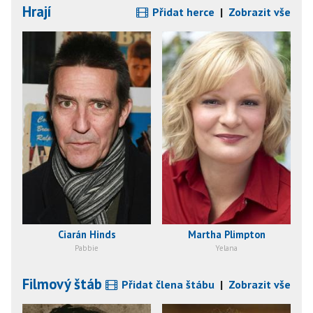
Hrají
Přidat herce
|
Zobrazit vše
Ciarán Hinds
Martha Plimpton
Pabbie
Yelana
Filmový štáb
Přidat člena štábu
|
Zobrazit vše