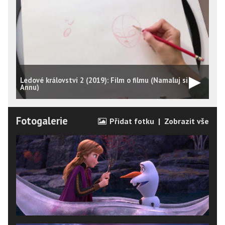
Ledové království 2 (2019): Film o filmu (Namaluj si
L
Annu)
E
Fotogalerie
Přidat fotku
|
Zobrazit vše