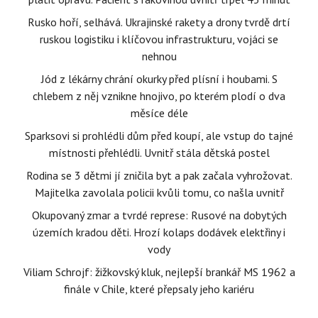
Rusko hoří, selhává. Ukrajinské rakety a drony tvrdě drtí
ruskou logistiku i klíčovou infrastrukturu, vojáci se
nehnou
Jód z lékárny chrání okurky před plísní i houbami. S
chlebem z něj vznikne hnojivo, po kterém plodí o dva
měsíce déle
Sparksovi si prohlédli dům před koupí, ale vstup do tajné
místnosti přehlédli. Uvnitř stála dětská postel
Rodina se 3 dětmi jí zničila byt a pak začala vyhrožovat.
Majitelka zavolala policii kvůli tomu, co našla uvnitř
Okupovaný zmar a tvrdé represe: Rusové na dobytých
územích kradou děti. Hrozí kolaps dodávek elektřiny i
vody
Viliam Schrojf: žižkovský kluk, nejlepší brankář MS 1962 a
finále v Chile, které přepsaly jeho kariéru