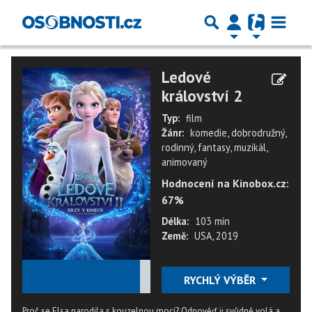
Ledové
království 2
Typ:
film
Žánr:
komedie, dobrodružný,
rodinný, fantasy, muzikál,
animovaný
Hodnocení na Kinobox.cz:
67%
Délka:
103 min
Země:
USA, 2019
★
★
★
★
★
RYCHLÝ VÝBĚR
Proč se Elsa narodila s kouzelnou mocí? Odpověď ji svůdně volá a