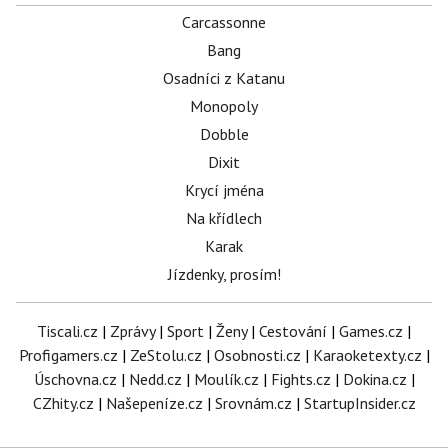
Carcassonne
Bang
Osadníci z Katanu
Monopoly
Dobble
Dixit
Krycí jména
Na křídlech
Karak
Jízdenky, prosím!
Tiscali.cz
|
Zprávy
|
Sport
|
Ženy
|
Cestování
|
Games.cz
|
Profigamers.cz
|
ZeStolu.cz
|
Osobnosti.cz
|
Karaoketexty.cz
|
Úschovna.cz
|
Nedd.cz
|
Moulík.cz
|
Fights.cz
|
Dokina.cz
|
CZhity.cz
|
Našepeníze.cz
|
Srovnám.cz
|
StartupInsider.cz