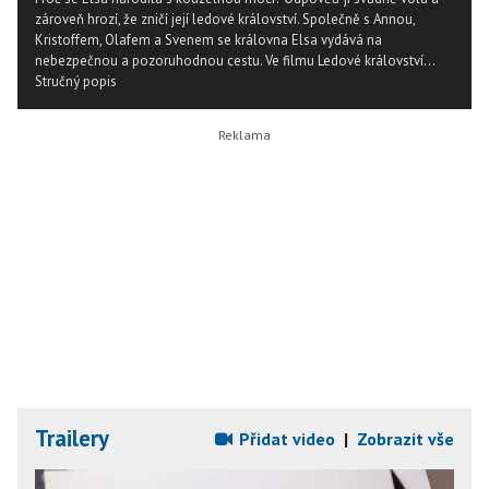
zároveň hrozí, že zničí její ledové království. Společně s Annou,
Kristoffem, Olafem a Svenem se královna Elsa vydává na
nebezpečnou a pozoruhodnou cestu. Ve filmu Ledové království...
Stručný popis
Trailery
Přidat video
|
Zobrazit vše