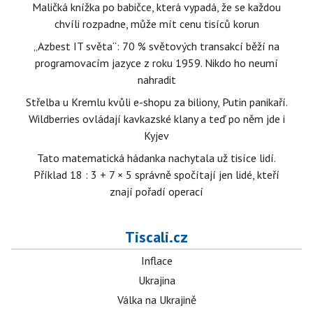
Maličká knížka po babičce, která vypadá, že se každou
chvíli rozpadne, může mít cenu tisíců korun
„Azbest IT světa“: 70 % světových transakcí běží na
programovacím jazyce z roku 1959. Nikdo ho neumí
nahradit
Střelba u Kremlu kvůli e-shopu za biliony, Putin panikaří.
Wildberries ovládají kavkazské klany a teď po něm jde i
Kyjev
Tato matematická hádanka nachytala už tisíce lidí.
Příklad 18 : 3 + 7 × 5 správně spočítají jen lidé, kteří
znají pořadí operací
Tiscali.cz
Inflace
Ukrajina
Válka na Ukrajině