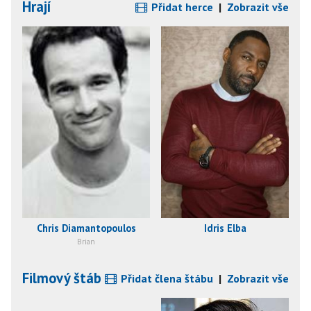
Hrají
Přidat herce
|
Zobrazit vše
Chris Diamantopoulos
Idris Elba
Brian
Filmový štáb
Přidat člena štábu
|
Zobrazit vše