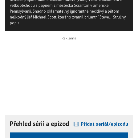
velkoobchodu s papírem z městečka Scranton v americké
Pennsylvanii. Snadno oklamatelný, ignorantně necitlivý a přitom
neškodný šéf Michael Scott, kterého zvárnil brilantní Steve...
Stručný
popis
Přehled sérií a epizod
Přidat seriál/epizodu