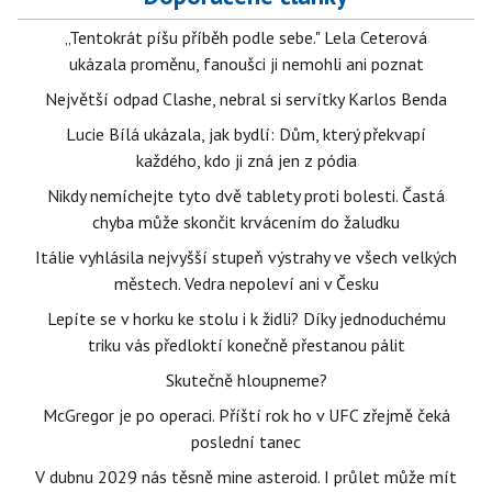
„Tentokrát píšu příběh podle sebe." Lela Ceterová
ukázala proměnu, fanoušci ji nemohli ani poznat
Největší odpad Clashe, nebral si servítky Karlos Benda
Lucie Bílá ukázala, jak bydlí: Dům, který překvapí
každého, kdo ji zná jen z pódia
Nikdy nemíchejte tyto dvě tablety proti bolesti. Častá
chyba může skončit krvácením do žaludku
Itálie vyhlásila nejvyšší stupeň výstrahy ve všech velkých
městech. Vedra nepoleví ani v Česku
Lepíte se v horku ke stolu i k židli? Díky jednoduchému
triku vás předloktí konečně přestanou pálit
Skutečně hloupneme?
McGregor je po operaci. Příští rok ho v UFC zřejmě čeká
poslední tanec
V dubnu 2029 nás těsně mine asteroid. I průlet může mít