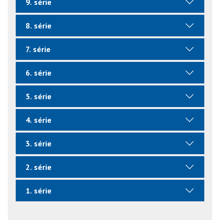
9. série
8. série
7. série
6. série
5. série
4. série
3. série
2. série
1. série