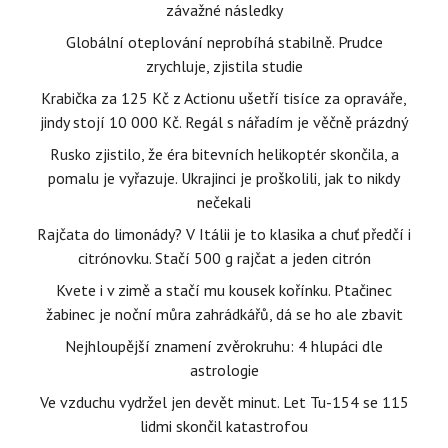
závažné následky
Globální oteplování neprobíhá stabilně. Prudce
zrychluje, zjistila studie
Krabička za 125 Kč z Actionu ušetří tisíce za opraváře,
jindy stojí 10 000 Kč. Regál s nářadím je věčně prázdný
Rusko zjistilo, že éra bitevních helikoptér skončila, a
pomalu je vyřazuje. Ukrajinci je proškolili, jak to nikdy
nečekali
Rajčata do limonády? V Itálii je to klasika a chuť předčí i
citrónovku. Stačí 500 g rajčat a jeden citrón
Kvete i v zimě a stačí mu kousek kořínku. Ptačinec
žabinec je noční můra zahrádkářů, dá se ho ale zbavit
Nejhloupější znamení zvěrokruhu: 4 hlupáci dle
astrologie
Ve vzduchu vydržel jen devět minut. Let Tu-154 se 115
lidmi skončil katastrofou