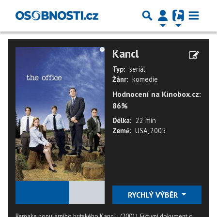
Kancl
Typ:
seriál
Žánr:
komedie
Hodnocení na Kinobox.cz:
86%
Délka:
22 min
Země:
USA, 2005
★
★
★
★
★
RYCHLÝ VÝBĚR
Remake populárního britského Kanclu (2001). Fiktivní dokument o