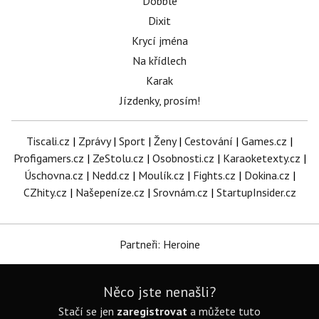
Dobble
Dixit
Krycí jména
Na křídlech
Karak
Jízdenky, prosím!
Tiscali.cz
|
Zprávy
|
Sport
|
Ženy
|
Cestování
|
Games.cz
|
Profigamers.cz
|
ZeStolu.cz
|
Osobnosti.cz
|
Karaoketexty.cz
|
Úschovna.cz
|
Nedd.cz
|
Moulík.cz
|
Fights.cz
|
Dokina.cz
|
CZhity.cz
|
Našepeníze.cz
|
Srovnám.cz
|
StartupInsider.cz
Partneři: Heroine
Něco jste nenašli?
Stačí se jen
zaregistrovat
a můžete tuto