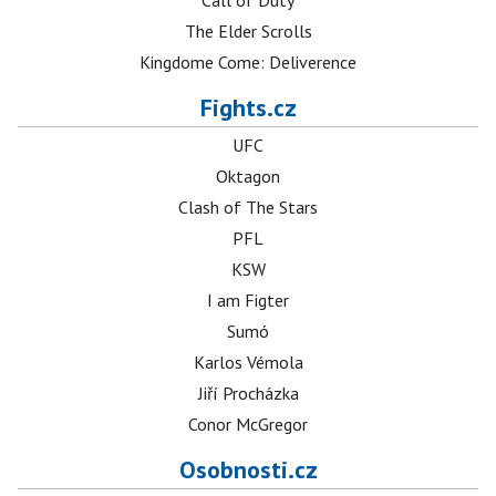
Call of Duty
The Elder Scrolls
Kingdome Come: Deliverence
Fights.cz
UFC
Oktagon
Clash of The Stars
PFL
KSW
I am Figter
Sumó
Karlos Vémola
Jiří Procházka
Conor McGregor
Osobnosti.cz