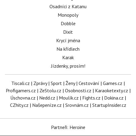
Osadníci z Katanu
Monopoly
Dobble
Dixit
Krycí jména
Na křídlech
Karak
Jízdenky, prosím!
Tiscali.cz
|
Zprávy
|
Sport
|
Ženy
|
Cestování
|
Games.cz
|
Profigamers.cz
|
ZeStolu.cz
|
Osobnosti.cz
|
Karaoketexty.cz
|
Úschovna.cz
|
Nedd.cz
|
Moulík.cz
|
Fights.cz
|
Dokina.cz
|
CZhity.cz
|
Našepeníze.cz
|
Srovnám.cz
|
StartupInsider.cz
Partneři: Heroine