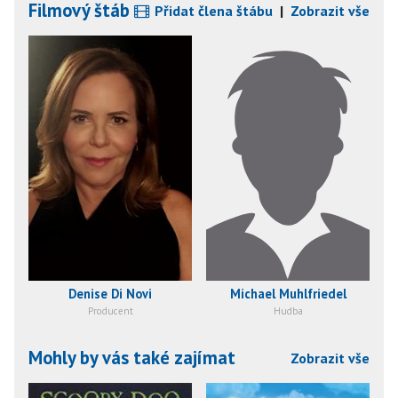
Filmový štáb
Přidat člena štábu
|
Zobrazit vše
Denise Di Novi
Michael Muhlfriedel
Producent
Hudba
Mohly by vás také zajímat
Zobrazit vše