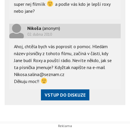
super nej filmíík
a podle vás kdo je lepší roxy
nebo jane?
Nikoša
(anonym)
02. dubna 2010
Ahoj, chtěla bych vás poprosit o pomoc. Hledám
název písničky z tohoto filmu, začíná v části, kdy
Jane budí Roxy a pouští rádio. Nevíte někdo, jak se
ta písnička jmenuje? Kdyžtak napište na e-mail
Nikosa.salina@seznam.cz
Děkuju moc!!
VSTUP DO DISKUZE