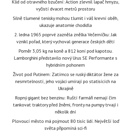
Klid od otravného bzučení: Action zlevnil lapač hmyzu,
vyčistí dvacet metrů prostoru
Silně tlumené tenisky mohou tlumit i váš krevní oběh,
ukazuje anatomie chodidla
2. ledna 1965 poprvé zazněla znělka Večerníčku: Jak
vznikl pořad, který vychoval generace českých dětí
Poměr 3,05 kg na koně a 812 koní pod kapotou.
Lamborghini představilo nový Urus SE Performante s
hybridním pohonem
Život pod Putinem: Zatímco se ruský diktátor žene za
nesmrtelností, jeho vojáci umírají po statisících na
Ukrajině
Ropný gigant bez benzinu: Ruští farmáři nemají čím
tankovat traktory před žněmi, fronty na pumpy trvají i
několik dní
Plovoucí město má pojmout 80 tisíc lidí. Největší loď
světa připomíná sci-fi