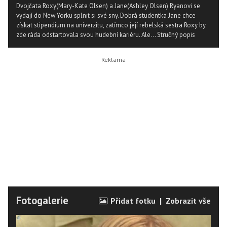
Dvojčata Roxy(Mary-Kate Olsen) a Jane(Ashley Olsen) Ryanovi se
vydají do New Yorku splnit si své sny. Dobrá studentka Jane chce
získat stipendium na univerzitu, zatímco její rebelská sestra Roxy by
zde ráda odstartovala svou hudební kariéru. Ale...
Stručný popis
Fotogalerie
Přidat fotku
|
Zobrazit vše