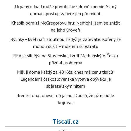
Ucpaný odpad může povolit bez drahé chemie. Starý
domácí postup zabere jen pár minut
Khabib odmítl McGregorovu hru: Nemohl jsem se snížit
na jeho úroveň
Bylinky v květináči žloutnou, i když je zaléváte. Kořeny se
mohou dusit v mokrém substrátu
RFA je silnější na Slovensku, tvrdí Marhanský. V Česku
přiznal problémy
Měl ji doma každý za 40 Kčs, dnes má cenu tisíců:
Legendární československá výbava obýváku je
sběratelským hitem
Trenér Jona Jonese má jasno. Doufá, že už nebude
bojovat
Tiscali.cz