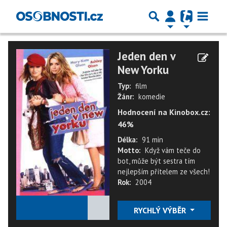
Jeden den v
New Yorku
Typ:
film
Žánr:
komedie
Hodnocení na Kinobox.cz:
46%
Délka:
91 min
Motto:
Když vám teče do
bot, může být sestra tím
nejlepším přítelem ze všech!
Rok:
2004
★
★
★
★
★
RYCHLÝ VÝBĚR