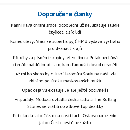
Doporučené články
Ranní káva chrání srdce, odpolední už ne, ukazuje studie
čtyřiceti tisíc lidí
Konec úlevy: Vrací se supertropy, ČHMÚ vydává výstrahu
pro dvanáct krajů
Příběhy za písněmi skupiny Jelen: Jindra Polák nechává
čtenáře nahlédnout tam, kam fanoušci dosud nesměli
„Až mi ho skoro bylo líto." Jaromíra Soukupa našli zle
zbitého po útoku maskovaných mužů
Opak dejá vu existuje. Je ale ještě podivnější
Hitparády: Meduza ovládla česká rádia a The Rolling
Stones se vrátili do albové top desítky
Petr Janda jako Cézar na nosítkách: Oslava narozenin,
jakou Česko ještě nezažilo