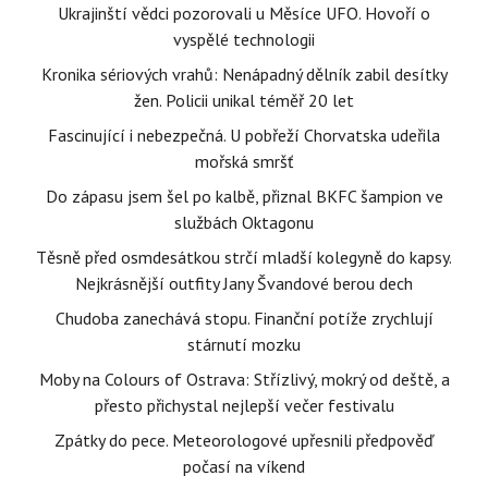
Ukrajinští vědci pozorovali u Měsíce UFO. Hovoří o
vyspělé technologii
Kronika sériových vrahů: Nenápadný dělník zabil desítky
žen. Policii unikal téměř 20 let
Fascinující i nebezpečná. U pobřeží Chorvatska udeřila
mořská smršť
Do zápasu jsem šel po kalbě, přiznal BKFC šampion ve
službách Oktagonu
Těsně před osmdesátkou strčí mladší kolegyně do kapsy.
Nejkrásnější outfity Jany Švandové berou dech
Chudoba zanechává stopu. Finanční potíže zrychlují
stárnutí mozku
Moby na Colours of Ostrava: Střízlivý, mokrý od deště, a
přesto přichystal nejlepší večer festivalu
Zpátky do pece. Meteorologové upřesnili předpověď
počasí na víkend