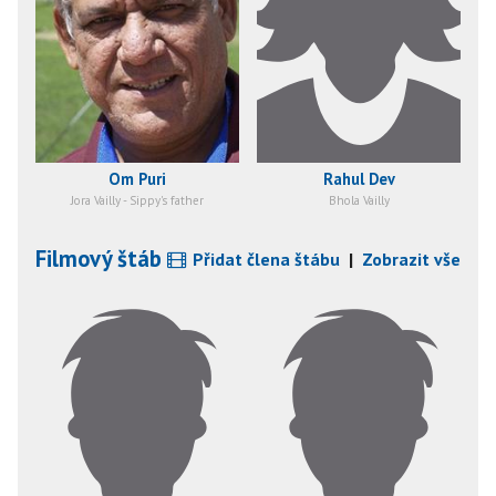
Om Puri
Rahul Dev
Jora Vailly - Sippy's father
Bhola Vailly
Filmový štáb
Přidat člena štábu
|
Zobrazit vše