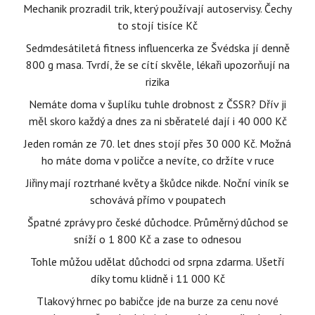
Mechanik prozradil trik, který používají autoservisy. Čechy
to stojí tisíce Kč
Sedmdesátiletá fitness influencerka ze Švédska jí denně
800 g masa. Tvrdí, že se cítí skvěle, lékaři upozorňují na
rizika
Nemáte doma v šuplíku tuhle drobnost z ČSSR? Dřív ji
měl skoro každý a dnes za ni sběratelé dají i 40 000 Kč
Jeden román ze 70. let dnes stojí přes 30 000 Kč. Možná
ho máte doma v poličce a nevíte, co držíte v ruce
Jiřiny mají roztrhané květy a škůdce nikde. Noční viník se
schovává přímo v poupatech
Špatné zprávy pro české důchodce. Průměrný důchod se
sníží o 1 800 Kč a zase to odnesou
Tohle můžou udělat důchodci od srpna zdarma. Ušetří
díky tomu klidně i 11 000 Kč
Tlakový hrnec po babičce jde na burze za cenu nové