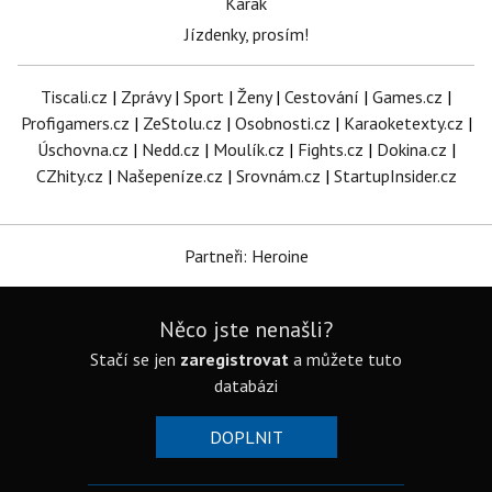
Karak
Jízdenky, prosím!
Tiscali.cz
|
Zprávy
|
Sport
|
Ženy
|
Cestování
|
Games.cz
|
Profigamers.cz
|
ZeStolu.cz
|
Osobnosti.cz
|
Karaoketexty.cz
|
Úschovna.cz
|
Nedd.cz
|
Moulík.cz
|
Fights.cz
|
Dokina.cz
|
CZhity.cz
|
Našepeníze.cz
|
Srovnám.cz
|
StartupInsider.cz
Partneři: Heroine
Něco jste nenašli?
Stačí se jen
zaregistrovat
a můžete tuto
databázi
DOPLNIT