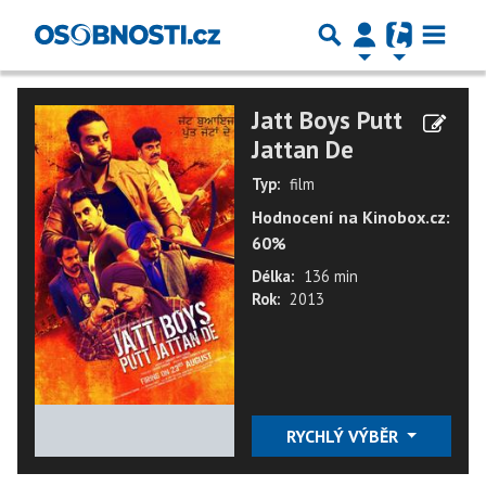
Jatt Boys Putt
Jattan De
Typ:
film
Hodnocení na Kinobox.cz:
60%
Délka:
136 min
Rok:
2013
★
★
★
★
★
RYCHLÝ VÝBĚR