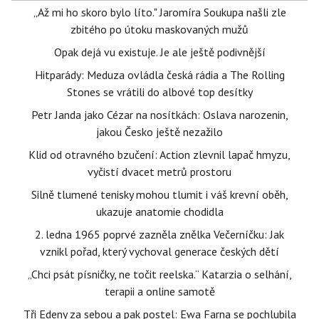
„Až mi ho skoro bylo líto." Jaromíra Soukupa našli zle
zbitého po útoku maskovaných mužů
Opak dejá vu existuje. Je ale ještě podivnější
Hitparády: Meduza ovládla česká rádia a The Rolling
Stones se vrátili do albové top desítky
Petr Janda jako Cézar na nosítkách: Oslava narozenin,
jakou Česko ještě nezažilo
Klid od otravného bzučení: Action zlevnil lapač hmyzu,
vyčistí dvacet metrů prostoru
Silně tlumené tenisky mohou tlumit i váš krevní oběh,
ukazuje anatomie chodidla
2. ledna 1965 poprvé zazněla znělka Večerníčku: Jak
vznikl pořad, který vychoval generace českých dětí
„Chci psát písničky, ne točit reelska.“ Katarzia o selhání,
terapii a online samotě
Tři Edeny za sebou a pak postel: Ewa Farna se pochlubila