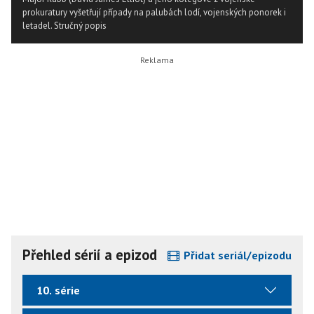
prokuratury vyšetřují případy na palubách lodí, vojenských ponorek i
letadel.
Stručný popis
Přehled sérií a epizod
Přidat seriál/epizodu
10. série