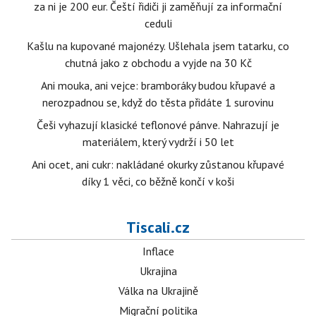
za ni je 200 eur. Čeští řidiči ji zaměňují za informační
ceduli
Kašlu na kupované majonézy. Ušlehala jsem tatarku, co
chutná jako z obchodu a vyjde na 30 Kč
Ani mouka, ani vejce: bramboráky budou křupavé a
nerozpadnou se, když do těsta přidáte 1 surovinu
Češi vyhazují klasické teflonové pánve. Nahrazují je
materiálem, který vydrží i 50 let
Ani ocet, ani cukr: nakládané okurky zůstanou křupavé
díky 1 věci, co běžně končí v koši
Tiscali.cz
Inflace
Ukrajina
Válka na Ukrajině
Migrační politika