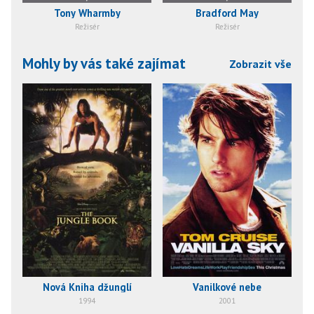
Tony Wharmby
Bradford May
Režisér
Režisér
Mohly by vás také zajímat
Zobrazit vše
Nová Kniha džunglí
Vanilkové nebe
1994
2001