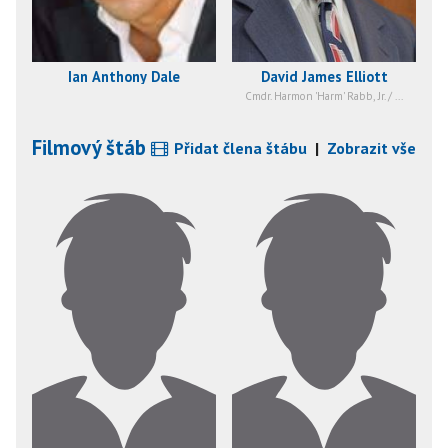
Ian Anthony Dale
David James Elliott
Cmdr. Harmon 'Harm' Rabb, Jr. / ...
Filmový štáb
Přidat člena štábu
|
Zobrazit vše