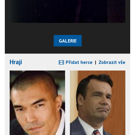
GALERIE
Hrají
Přidat herce
|
Zobrazit vše