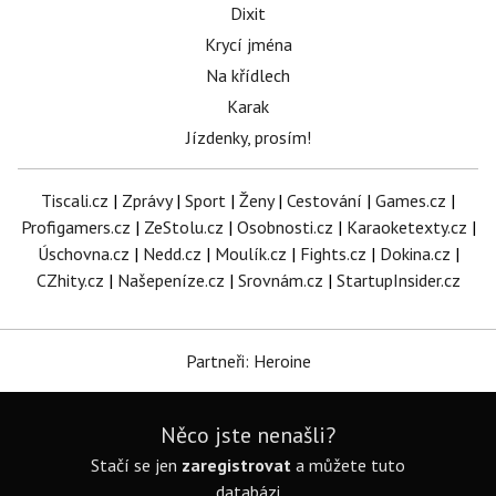
Dixit
Krycí jména
Na křídlech
Karak
Jízdenky, prosím!
Tiscali.cz
|
Zprávy
|
Sport
|
Ženy
|
Cestování
|
Games.cz
|
Profigamers.cz
|
ZeStolu.cz
|
Osobnosti.cz
|
Karaoketexty.cz
|
Úschovna.cz
|
Nedd.cz
|
Moulík.cz
|
Fights.cz
|
Dokina.cz
|
CZhity.cz
|
Našepeníze.cz
|
Srovnám.cz
|
StartupInsider.cz
Partneři: Heroine
Něco jste nenašli?
Stačí se jen
zaregistrovat
a můžete tuto
databázi