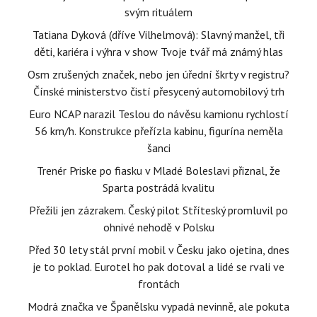
svým rituálem
Tatiana Dyková (dříve Vilhelmová): Slavný manžel, tři
děti, kariéra i výhra v show Tvoje tvář má známý hlas
Osm zrušených značek, nebo jen úřední škrty v registru?
Čínské ministerstvo čistí přesycený automobilový trh
Euro NCAP narazil Teslou do návěsu kamionu rychlostí
56 km/h. Konstrukce přeřízla kabinu, figurína neměla
šanci
Trenér Priske po fiasku v Mladé Boleslavi přiznal, že
Sparta postrádá kvalitu
Přežili jen zázrakem. Český pilot Stříteský promluvil po
ohnivé nehodě v Polsku
Před 30 lety stál první mobil v Česku jako ojetina, dnes
je to poklad. Eurotel ho pak dotoval a lidé se rvali ve
frontách
Modrá značka ve Španělsku vypadá nevinně, ale pokuta