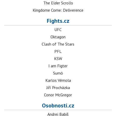
The Elder Scrolls
Kingdome Come: Deliverence
Fights.cz
UFC
Oktagon
Clash of The Stars
PFL
KSW
I am Figter
Sumó
Karlos Vémola
Jiří Procházka
Conor McGregor
Osobnosti.cz
Andrej Babiš