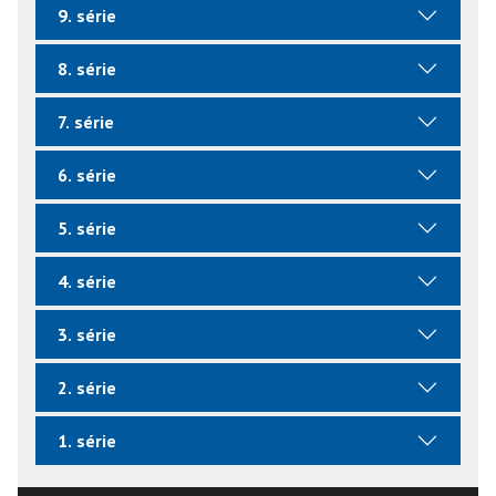
9. série
8. série
7. série
6. série
5. série
4. série
3. série
2. série
1. série