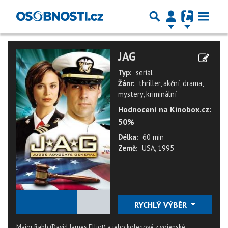
JAG
Typ:
seriál
Žánr:
thriller, akční, drama,
mystery, kriminální
Hodnocení na Kinobox.cz:
50%
Délka:
60 min
Země:
USA, 1995
★
★
★
★
★
RYCHLÝ VÝBĚR
Major Rabb (David James Elliot) a jeho kolegové z vojenské