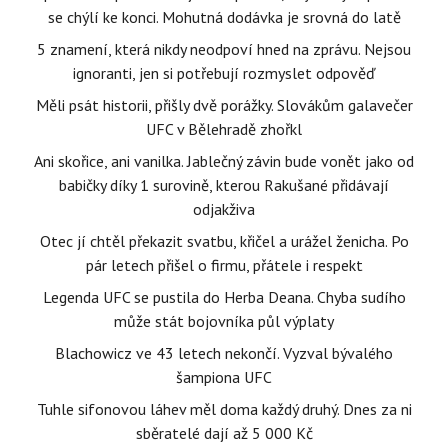
se chýlí ke konci. Mohutná dodávka je srovná do latě
5 znamení, která nikdy neodpoví hned na zprávu. Nejsou
ignoranti, jen si potřebují rozmyslet odpověď
Měli psát historii, přišly dvě porážky. Slovákům galavečer
UFC v Bělehradě zhořkl
Ani skořice, ani vanilka. Jablečný závin bude vonět jako od
babičky díky 1 surovině, kterou Rakušané přidávají
odjakživa
Otec jí chtěl překazit svatbu, křičel a urážel ženicha. Po
pár letech přišel o firmu, přátele i respekt
Legenda UFC se pustila do Herba Deana. Chyba sudího
může stát bojovníka půl výplaty
Blachowicz ve 43 letech nekončí. Vyzval bývalého
šampiona UFC
Tuhle sifonovou láhev měl doma každý druhý. Dnes za ni
sběratelé dají až 5 000 Kč