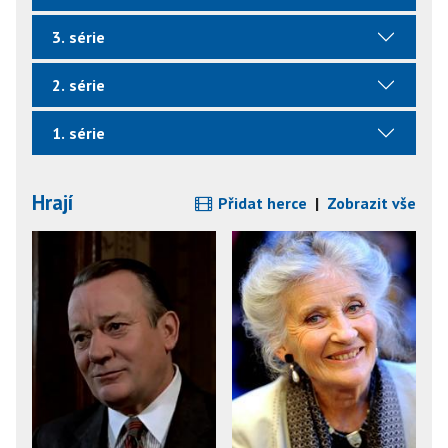
3. série
2. série
1. série
Hrají
Přidat herce
|
Zobrazit vše