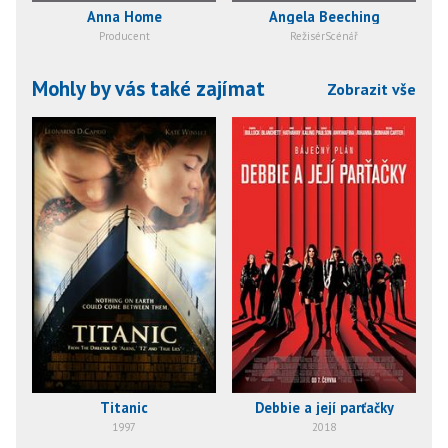
Anna Home
Angela Beeching
Producent
RežisérScénář
Mohly by vás také zajímat
Zobrazit vše
Titanic
Debbie a její parťačky
P
1997
2018