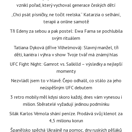
vznikl pořad, který vychoval generace českých dětí
„Chci psát písničky, ne točit reelska.“ Katarzia o selhání,
terapii a online samotě
Tři Edeny za sebou a pak postel: Ewa Farna se pochlubila
svým rituálem
Tatiana Dyková (dříve Vilhelmová): Slavný manžel, tři
děti, kariéra i výhra v show Tvoje tvář má známý hlas
UFC Fight Night: Gamrot vs. Salkilld – výsledky a nejlepší
momenty
Nezvládl jsem to v hlavě. Čepo odhalil, co stálo za jeho
neúspěšným UFC debutem
3 retro mobily měl kdysi skoro každý, dnes vám vynesou i
milion. Sběratelé vyžadují jedinou podmínku
Silák Karlos Vémola shání peníze. Prodává svůj klenot za
4,5 milionu korun
Španělsko spěchá Ukrajině na pomoc, dny ruských pěšáků