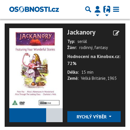
Jackanory
Typ:
seriál
Žánr:
rodinný, fantasy
Hodnocení na Kinobox.cz:
72%
Délka:
15 min
Země:
Velká Británie, 1965
★
★
★
★
★
RYCHLÝ VÝBĚR