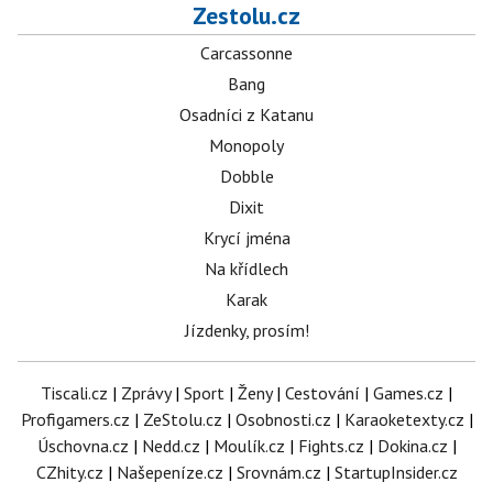
Zestolu.cz
Carcassonne
Bang
Osadníci z Katanu
Monopoly
Dobble
Dixit
Krycí jména
Na křídlech
Karak
Jízdenky, prosím!
Tiscali.cz
|
Zprávy
|
Sport
|
Ženy
|
Cestování
|
Games.cz
|
Profigamers.cz
|
ZeStolu.cz
|
Osobnosti.cz
|
Karaoketexty.cz
|
Úschovna.cz
|
Nedd.cz
|
Moulík.cz
|
Fights.cz
|
Dokina.cz
|
CZhity.cz
|
Našepeníze.cz
|
Srovnám.cz
|
StartupInsider.cz