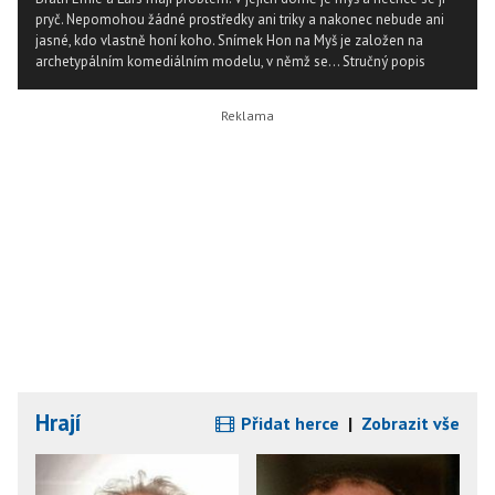
pryč. Nepomohou žádné prostředky ani triky a nakonec nebude ani
jasné, kdo vlastně honí koho. Snímek Hon na Myš je založen na
archetypálním komediálním modelu, v němž se...
Stručný popis
Hrají
Přidat herce
|
Zobrazit vše