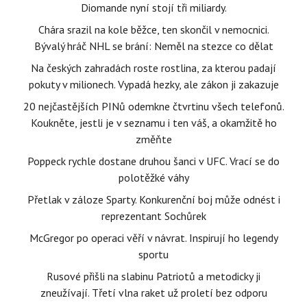
Diomande nyní stojí tři miliardy.
Chára srazil na kole běžce, ten skončil v nemocnici.
Bývalý hráč NHL se brání: Neměl na stezce co dělat
Na českých zahradách roste rostlina, za kterou padají
pokuty v milionech. Vypadá hezky, ale zákon ji zakazuje
20 nejčastějších PINů odemkne čtvrtinu všech telefonů.
Koukněte, jestli je v seznamu i ten váš, a okamžitě ho
změňte
Poppeck rychle dostane druhou šanci v UFC. Vrací se do
polotěžké váhy
Přetlak v záloze Sparty. Konkurenční boj může odnést i
reprezentant Sochůrek
McGregor po operaci věří v návrat. Inspirují ho legendy
sportu
Rusové přišli na slabinu Patriotů a metodicky ji
zneužívají. Třetí vlna raket už proletí bez odporu