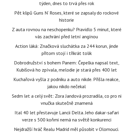
týden, dnes to trvá přes rok
Pět klipů Guns N‘ Roses, které se zapsaly do rockové
historie
Z auta rovnou na neschopenku? Pravidlo 5 minut, které
vás zachrání před letní angínou
Action láká: Značková sluchátka za 244 korun, jinde
přitom stojí i třikrát tolik
Dobrodružství s bohem Panem: Čepelka napsal text,
Kubišová ho zpívala, melodie je stará přes 400 let
Kuchařová vyšla z podniku a auto nikde. Přišla reakce,
jakou nikdo nečekal
Sedm let a celý svět: Zora Jandová prozradila, co pro ni
vnučka skutečně znamená
Ital 40 let přestavuje Lancii Delta. Jeho dakar-safari
verze s 500 koňmi nemá na světě konkurenci
Nejdražší hráč Realu Madrid měl působit v Olomouci.