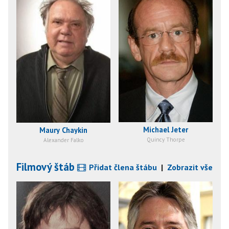
Michael Jeter
Maury Chaykin
Quincy Thorpe
Alexander Falko
Filmový štáb
Přidat člena štábu
|
Zobrazit vše