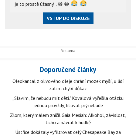
je to prostě úžasný...
😁
😁
VSTUP DO DISKUZE
Doporučené články
Oleokantal z olivového oleje chrání mozek myší, u lidí
zatím chybí důkaz
„Slavím, že nebudu mít děti." Kovalová vyřešila otázku
jednou provždy, litovat prý nebude
Zlom, který málem zničil Gaia Mesiah: Alkohol, závislost,
ticho a návrat k hudbě
Ústřice dokázaly vyfiltrovat celý Chesapeake Bay za