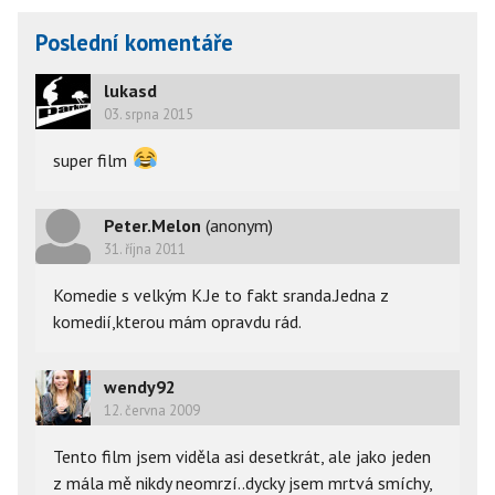
Poslední komentáře
lukasd
03. srpna 2015
super film
Peter.Melon
(anonym)
31. října 2011
Komedie s velkým K.Je to fakt sranda.Jedna z
komedií,kterou mám opravdu rád.
wendy92
12. června 2009
Tento film jsem viděla asi desetkrát, ale jako jeden
z mála mě nikdy neomrzí..dycky jsem mrtvá smíchy,