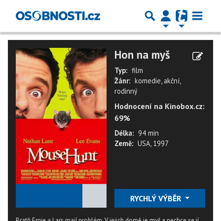
Hon na myš
Typ:
film
Žánr:
komedie, akční,
rodinný
Hodnocení na Kinobox.cz:
69%
Délka:
94 min
Země:
USA, 1997
★
★
★
★
★
RYCHLÝ VÝBĚR
Bratři Ernie a Lars mají problém. V jejich domě je myš a nechce se jí