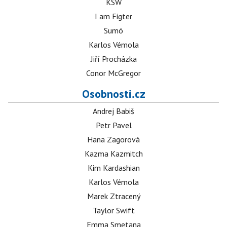
KSW
I am Figter
Sumó
Karlos Vémola
Jiří Procházka
Conor McGregor
Osobnosti.cz
Andrej Babiš
Petr Pavel
Hana Zagorová
Kazma Kazmitch
Kim Kardashian
Karlos Vémola
Marek Ztracený
Taylor Swift
Emma Smetana