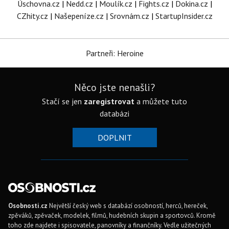
Úschovna.cz
|
Nedd.cz
|
Moulík.cz
|
Fights.cz
|
Dokina.cz
|
CZhity.cz
|
Našepeníze.cz
|
Srovnám.cz
|
StartupInsider.cz
Partneři: Heroine
Něco jste nenašli?
Stačí se jen
zaregistrovat
a můžete tuto
databázi
DOPLNIT
Osobnosti.cz
Největší český web s databází osobností, herců, hereček,
zpěváků, zpěvaček, modelek, filmů, hudebních skupin a sportovců. Kromě
toho zde najdete i spisovatele, panovníky a finančníky. Vedle užitečných