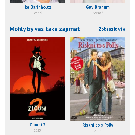
Ike Barinholtz
Guy Branum
Scénář
Scénář
Mohly by vás také zajímat
Zobrazit vše
Zlouni 2
Riskni to s Polly
2025
2004