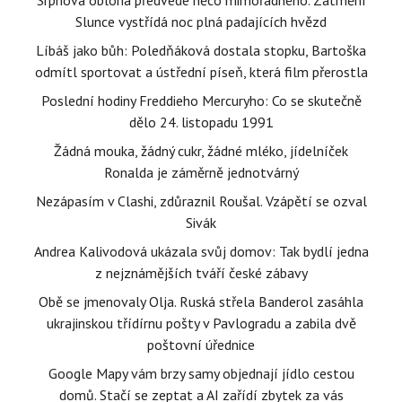
Srpnová obloha předvede něco mimořádného. Zatmění
Slunce vystřídá noc plná padajících hvězd
Líbáš jako bůh: Poledňáková dostala stopku, Bartoška
odmítl sportovat a ústřední píseň, která film přerostla
Poslední hodiny Freddieho Mercuryho: Co se skutečně
dělo 24. listopadu 1991
Žádná mouka, žádný cukr, žádné mléko, jídelníček
Ronalda je záměrně jednotvárný
Nezápasím v Clashi, zdůraznil Roušal. Vzápětí se ozval
Sivák
Andrea Kalivodová ukázala svůj domov: Tak bydlí jedna
z nejznámějších tváří české zábavy
Obě se jmenovaly Olja. Ruská střela Banderol zasáhla
ukrajinskou třídírnu pošty v Pavlogradu a zabila dvě
poštovní úřednice
Google Mapy vám brzy samy objednají jídlo cestou
domů. Stačí se zeptat a AI zařídí zbytek za vás