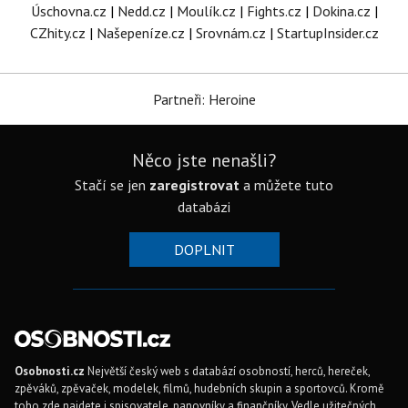
Úschovna.cz
|
Nedd.cz
|
Moulík.cz
|
Fights.cz
|
Dokina.cz
|
CZhity.cz
|
Našepeníze.cz
|
Srovnám.cz
|
StartupInsider.cz
Partneři: Heroine
Něco jste nenašli?
Stačí se jen
zaregistrovat
a můžete tuto
databázi
DOPLNIT
Osobnosti.cz
Největší český web s databází osobností, herců, hereček,
zpěváků, zpěvaček, modelek, filmů, hudebních skupin a sportovců. Kromě
toho zde najdete i spisovatele, panovníky a finančníky. Vedle užitečných