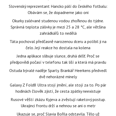
Slovenský reprezentant Hancko pálí do českého fotbalu:
Obávám se, že dopadneme jako oni
Okurky zalévané studenou vodou zhořknou do týdne.
Správná teplota zálivky je mezi 25 a 28 °C, ale většina
zahrádkářů to nedělá
Táta pochoval předčasně narozenou dceru a políbil ji na
čelo. Její reakce ho dostala na kolena
Jedna aplikace slibuje slunce, druhá déšť. Proč se
předpovědi počasí v telefonu tak liší a která má pravdu
Ostuda bývalé naděje Sparty. Brankář Heerkens předvedl
dvě nehorázné minely
Galaxy Z Fold8 Ultra stojí jmění, ale stojí za to. Po pár
hodinách člověk zjistí, že cesta zpátky neexistuje
Rusové věští zkázu Kyjeva a zvěstují raketový postup.
Ukrajinci frontu drží a nehnou se ani o metr
Ukazuje se, proč Slavia Bořila odstavila. Tělo už