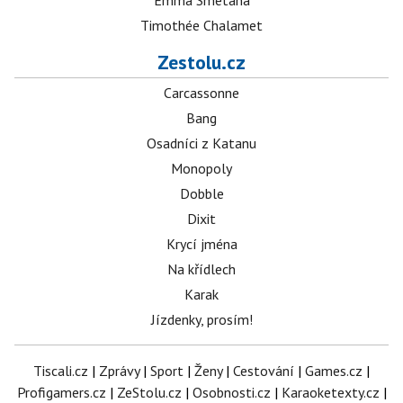
Emma Smetana
Timothée Chalamet
Zestolu.cz
Carcassonne
Bang
Osadníci z Katanu
Monopoly
Dobble
Dixit
Krycí jména
Na křídlech
Karak
Jízdenky, prosím!
Tiscali.cz
|
Zprávy
|
Sport
|
Ženy
|
Cestování
|
Games.cz
|
Profigamers.cz
|
ZeStolu.cz
|
Osobnosti.cz
|
Karaoketexty.cz
|