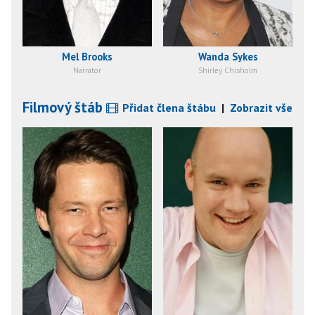
Mel Brooks
Wanda Sykes
Narrator
Shirley Chisholm
Filmový štáb
Přidat člena štábu
|
Zobrazit vše