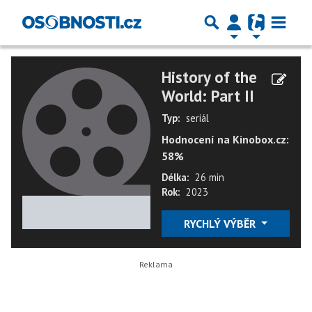
History of the
World: Part II
Typ:
seriál
Hodnocení na Kinobox.cz:
58%
Délka:
26 min
Rok:
2023
★
★
★
★
★
RYCHLÝ VÝBĚR