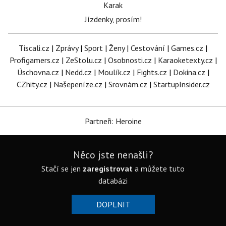
Karak
Jízdenky, prosím!
Tiscali.cz
|
Zprávy
|
Sport
|
Ženy
|
Cestování
|
Games.cz
|
Profigamers.cz
|
ZeStolu.cz
|
Osobnosti.cz
|
Karaoketexty.cz
|
Úschovna.cz
|
Nedd.cz
|
Moulík.cz
|
Fights.cz
|
Dokina.cz
|
CZhity.cz
|
Našepeníze.cz
|
Srovnám.cz
|
StartupInsider.cz
Partneři: Heroine
Něco jste nenašli?
Stačí se jen
zaregistrovat
a můžete tuto
databázi
DOPLNIT