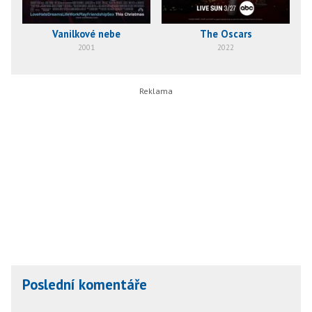
Vanilkové nebe
The Oscars
O
2001
2022
Poslední komentáře