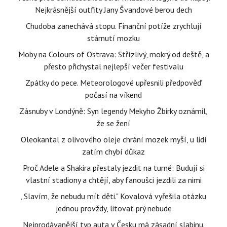
Nejkrásnější outfity Jany Švandové berou dech
Chudoba zanechává stopu. Finanční potíže zrychlují
stárnutí mozku
Moby na Colours of Ostrava: Střízlivý, mokrý od deště, a
přesto přichystal nejlepší večer festivalu
Zpátky do pece. Meteorologové upřesnili předpověď
počasí na víkend
Zásnuby v Londýně: Syn legendy Mekyho Žbirky oznámil,
že se žení
Oleokantal z olivového oleje chrání mozek myší, u lidí
zatím chybí důkaz
Proč Adele a Shakira přestaly jezdit na turné: Budují si
vlastní stadiony a chtějí, aby fanoušci jezdili za nimi
„Slavím, že nebudu mít děti." Kovalová vyřešila otázku
jednou provždy, litovat prý nebude
Nejprodávanější typ auta v Česku má zásadní slabinu.