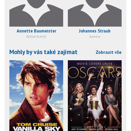
Annette Baumeister
Johannes Straub
RežisérScénář
Kamera
Mohly by vás také zajímat
Zobrazit vše