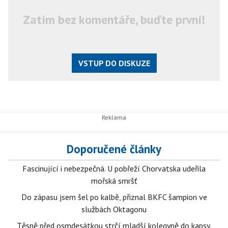
Zatím bez komentáře, buďte první!
VSTUP DO DISKUZE
Doporučené články
Fascinující i nebezpečná. U pobřeží Chorvatska udeřila
mořská smršť
Do zápasu jsem šel po kalbě, přiznal BKFC šampion ve
službách Oktagonu
Těsně před osmdesátkou strčí mladší kolegyně do kapsy.