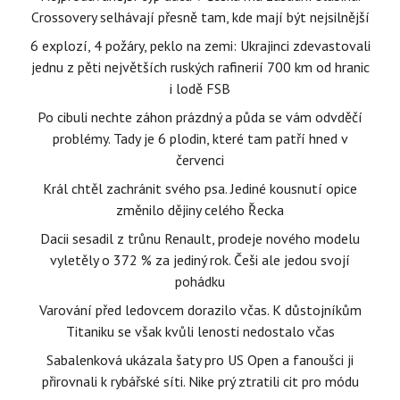
Crossovery selhávají přesně tam, kde mají být nejsilnější
6 explozí, 4 požáry, peklo na zemi: Ukrajinci zdevastovali
jednu z pěti největších ruských rafinerií 700 km od hranic
i lodě FSB
Po cibuli nechte záhon prázdný a půda se vám odvděčí
problémy. Tady je 6 plodin, které tam patří hned v
červenci
Král chtěl zachránit svého psa. Jediné kousnutí opice
změnilo dějiny celého Řecka
Dacii sesadil z trůnu Renault, prodeje nového modelu
vyletěly o 372 % za jediný rok. Češi ale jedou svojí
pohádku
Varování před ledovcem dorazilo včas. K důstojníkům
Titaniku se však kvůli lenosti nedostalo včas
Sabalenková ukázala šaty pro US Open a fanoušci ji
přirovnali k rybářské síti. Nike prý ztratili cit pro módu