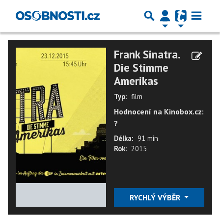
Frank Sinatra.
Die Stimme
Amerikas
Typ:
film
Hodnocení na Kinobox.cz:
?
Délka:
91 min
Rok:
2015
★
★
★
★
★
RYCHLÝ VÝBĚR