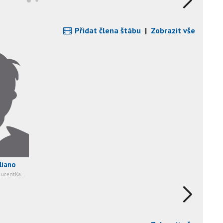
Přidat člena štábu
|
Zobrazit vše
liano
RežisérScénářProducentKameraStřih