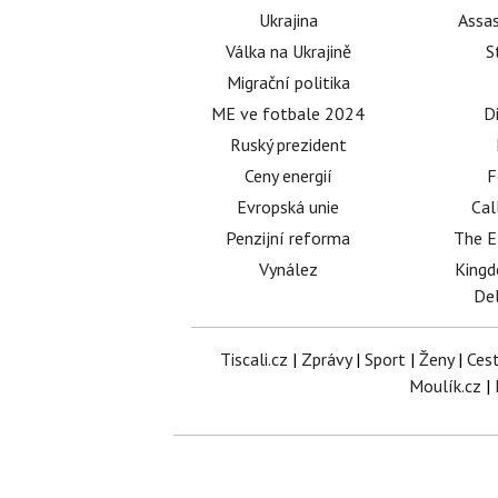
Ukrajina
Assas
Válka na Ukrajině
S
Migrační politika
ME ve fotbale 2024
D
Ruský prezident
Ceny energií
F
Evropská unie
Cal
Penzijní reforma
The E
Vynález
King
Del
Tiscali.cz
|
Zprávy
|
Sport
|
Ženy
|
Ces
Moulík.cz
|