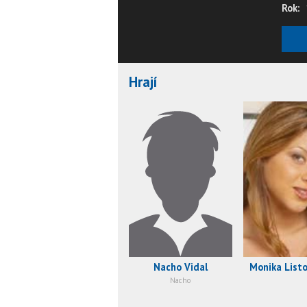
Rok:
Hrají
Nacho Vidal
Monika List
Nacho