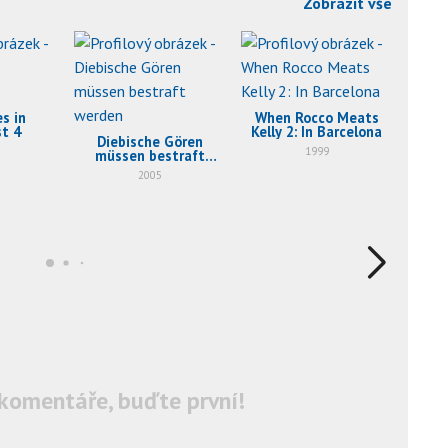
Zobrazit vše
s in
When Rocco Meats
t 4
Kelly 2: In Barcelona
Diebische Gören
1999
müssen bestraft
werden
2005
The 
67
An
Ulti
S
komentáře, buďte první!