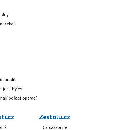
ázdný
 nečekali
nahradit
 jde i Kyjev
znají pořadí operací
ti.cz
Zestolu.cz
abiš
Carcassonne