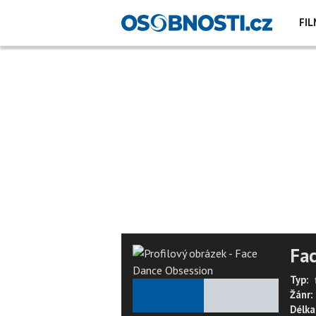
FIL
Fac
Typ:
★
★
★
★
★
Žánr:
Délka