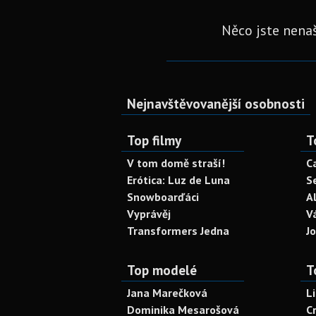
Něco jste nenaš
Nejnavštěvovanější osobnosti
Top filmy
T
V tom domě straší!
C
Erótica: Luz de Luna
S
Snowboarďáci
A
Vyprávěj
V
Transformers Jedna
J
Top modelé
T
Jana Marečková
L
Dominika Mesarošová
C