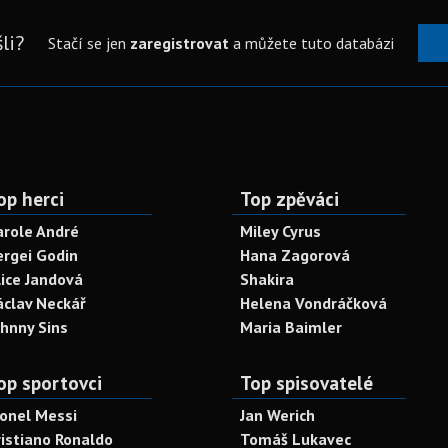
li?
Stačí se jen
zaregistrovat
a můžete tuto databázi
op herci
Top zpěváci
arole André
Miley Cyrus
ergei Godin
Hana Zagorová
lice Jandová
Shakira
áclav Neckář
Helena Vondráčková
ohnny Sins
Maria Baimler
op sportovci
Top spisovatelé
ionel Messi
Jan Werich
ristiano Ronaldo
Tomáš Lukavec