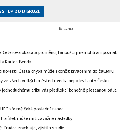
VSTUP DO DISKUZE
la Ceterová ukázala proměnu, fanoušci ji nemohli ani poznat
tky Karlos Benda
ti bolesti. Častá chyba může skončit krvácením do žaludku
ahy ve všech velkých městech. Vedra nepoleví ani v Česku
íky jednoduchému triku vás předloktí konečně přestanou pálit
v UFC zřejmě čeká poslední tanec
 I průlet může mít závažné následky
 Prudce zrychluje, zjistila studie