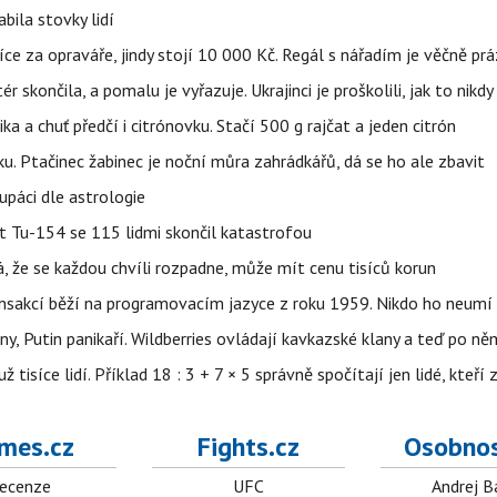
bila stovky lidí
íce za opraváře, jindy stojí 10 000 Kč. Regál s nářadím je věčně pr
ér skončila, a pomalu je vyřazuje. Ukrajinci je proškolili, jak to nikdy
ika a chuť předčí i citrónovku. Stačí 500 g rajčat a jeden citrón
ku. Ptačinec žabinec je noční můra zahrádkářů, dá se ho ale zbavit
upáci dle astrologie
et Tu-154 se 115 lidmi skončil katastrofou
á, že se každou chvíli rozpadne, může mít cenu tisíců korun
nsakcí běží na programovacím jazyce z roku 1959. Nikdo ho neumí 
ny, Putin panikaří. Wildberries ovládají kavkazské klany a teď po něm
isíce lidí. Příklad 18 : 3 + 7 × 5 správně spočítají jen lidé, kteří 
mes.cz
Fights.cz
Osobnos
ecenze
UFC
Andrej B