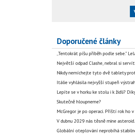
Doporučené články
„Tentokrát píšu příběh podle sebe." Le
Největší odpad Clashe, nebral si serví
Nikdy nemíchejte tyto dvě tablety pro
Itálie vyhlásila nejvyšší stupeň výstr
Lepíte se v horku ke stolu i k židli? D
Skutečně hloupneme?
McGregor je po operaci. Příští rok ho 
V dubnu 2029 nás těsně mine asteroid.
Globální oteplování neprobíhá stabilně.