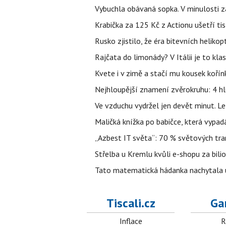
Vybuchla obávaná sopka. V minulosti za
Krabička za 125 Kč z Actionu ušetří tis
Rusko zjistilo, že éra bitevních helikopt
Rajčata do limonády? V Itálii je to klas
Kvete i v zimě a stačí mu kousek kořín
Nejhloupější znamení zvěrokruhu: 4 hl
Ve vzduchu vydržel jen devět minut. L
Maličká knížka po babičce, která vypad
„Azbest IT světa“: 70 % světových tra
Střelba u Kremlu kvůli e-shopu za bilio
Tato matematická hádanka nachytala už t
Tiscali.cz
Ga
Inflace
R