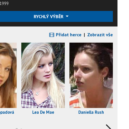
1999
RYCHLÝ VÝBĚR
Přidat herce
|
Zobrazit vše
opadová
Lea De Mae
Daniella Rush
H