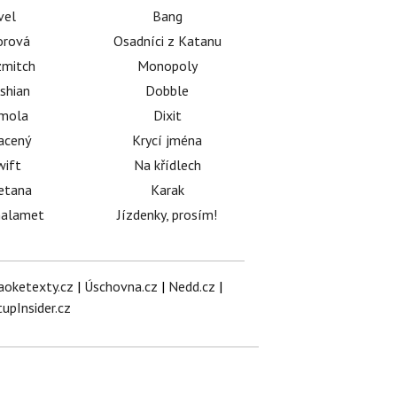
vel
Bang
orová
Osadníci z Katanu
mitch
Monopoly
shian
Dobble
émola
Dixit
acený
Krycí jména
wift
Na křídlech
etana
Karak
halamet
Jízdenky, prosím!
aoketexty.cz
|
Úschovna.cz
|
Nedd.cz
|
tupInsider.cz