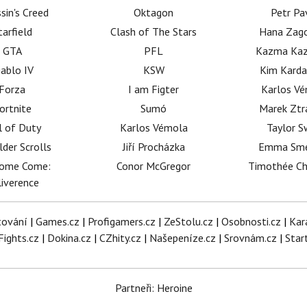
sin's Creed
Oktagon
Petr Pa
tarfield
Clash of The Stars
Hana Zag
GTA
PFL
Kazma Kaz
iablo IV
KSW
Kim Karda
Forza
I am Figter
Karlos V
ortnite
Sumó
Marek Ztr
l of Duty
Karlos Vémola
Taylor S
lder Scrolls
Jiří Procházka
Emma Sm
dome Come:
Conor McGregor
Timothée C
iverence
tování
|
Games.cz
|
Profigamers.cz
|
ZeStolu.cz
|
Osobnosti.cz
|
Kar
Fights.cz
|
Dokina.cz
|
CZhity.cz
|
Našepeníze.cz
|
Srovnám.cz
|
Star
Partneři: Heroine