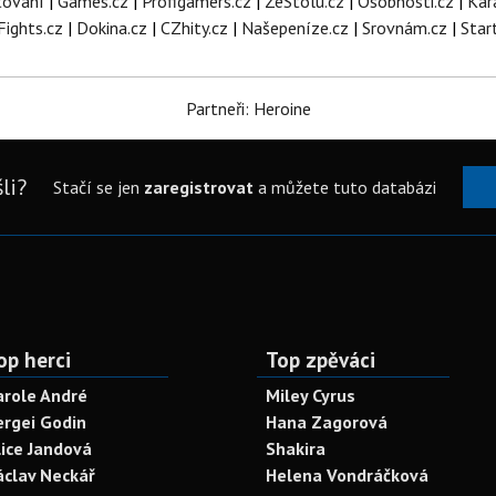
tování
|
Games.cz
|
Profigamers.cz
|
ZeStolu.cz
|
Osobnosti.cz
|
Kar
Fights.cz
|
Dokina.cz
|
CZhity.cz
|
Našepeníze.cz
|
Srovnám.cz
|
Star
Partneři: Heroine
li?
Stačí se jen
zaregistrovat
a můžete tuto databázi
op herci
Top zpěváci
arole André
Miley Cyrus
ergei Godin
Hana Zagorová
lice Jandová
Shakira
áclav Neckář
Helena Vondráčková