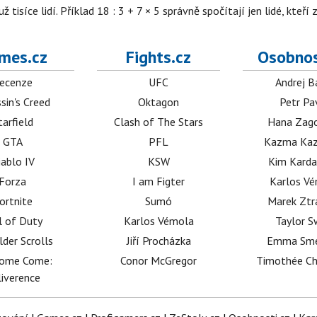
isíce lidí. Příklad 18 : 3 + 7 × 5 správně spočítají jen lidé, kteří 
mes.cz
Fights.cz
Osobnos
ecenze
UFC
Andrej B
sin's Creed
Oktagon
Petr Pa
tarfield
Clash of The Stars
Hana Zag
GTA
PFL
Kazma Kaz
iablo IV
KSW
Kim Karda
Forza
I am Figter
Karlos V
ortnite
Sumó
Marek Ztr
l of Duty
Karlos Vémola
Taylor S
lder Scrolls
Jiří Procházka
Emma Sm
dome Come:
Conor McGregor
Timothée C
iverence