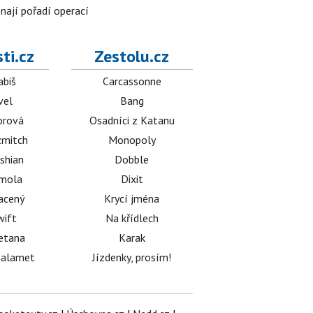
znají pořadí operací
ti.cz
Zestolu.cz
abiš
Carcassonne
vel
Bang
orová
Osadníci z Katanu
mitch
Monopoly
shian
Dobble
émola
Dixit
acený
Krycí jména
wift
Na křídlech
etana
Karak
halamet
Jízdenky, prosím!