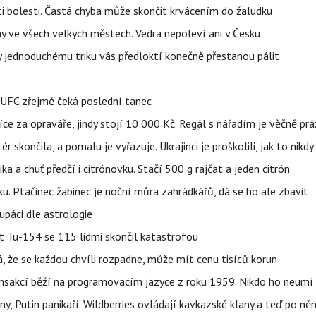
ti bolesti. Častá chyba může skončit krvácením do žaludku
ahy ve všech velkých městech. Vedra nepoleví ani v Česku
íky jednoduchému triku vás předloktí konečně přestanou pálit
v UFC zřejmě čeká poslední tanec
íce za opraváře, jindy stojí 10 000 Kč. Regál s nářadím je věčně pr
ér skončila, a pomalu je vyřazuje. Ukrajinci je proškolili, jak to nikdy
ika a chuť předčí i citrónovku. Stačí 500 g rajčat a jeden citrón
ku. Ptačinec žabinec je noční můra zahrádkářů, dá se ho ale zbavit
upáci dle astrologie
et Tu-154 se 115 lidmi skončil katastrofou
á, že se každou chvíli rozpadne, může mít cenu tisíců korun
nsakcí běží na programovacím jazyce z roku 1959. Nikdo ho neumí 
ny, Putin panikaří. Wildberries ovládají kavkazské klany a teď po něm