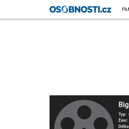
FIL
Big
Typ:
Žánr:
Délka