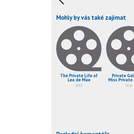
Mohly by vás také zajímat
The Private Life of
Private Gol
Lea de Mae
Miss Private 
of the Big
2003
2010