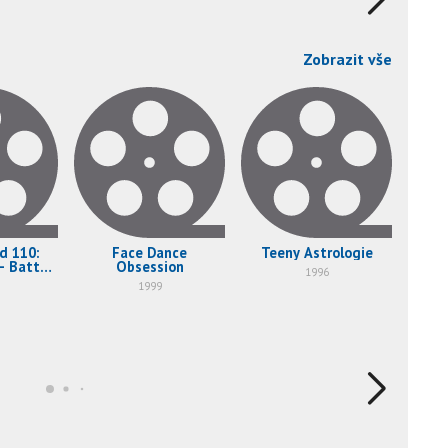
Zobrazit vše
d 110:
Face Dance
Teeny Astrologie
Whe
- Battle
Obsession
Kell
1996
 Boobs
1999