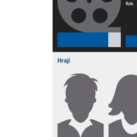
Rok:
★
★
★
★
★
Hrají