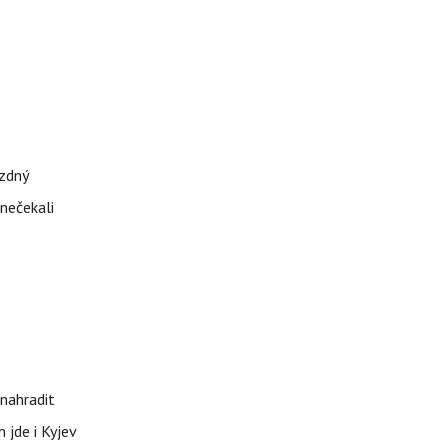
ázdný
 nečekali
nahradit
 jde i Kyjev