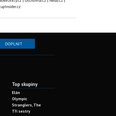
aoketexty.cz
|
Úschovna.cz
|
Nedd.cz
|
tupInsider.cz
DOPLNIT
Top skupiny
Elán
Olympic
Stranglers, The
Tři sestry