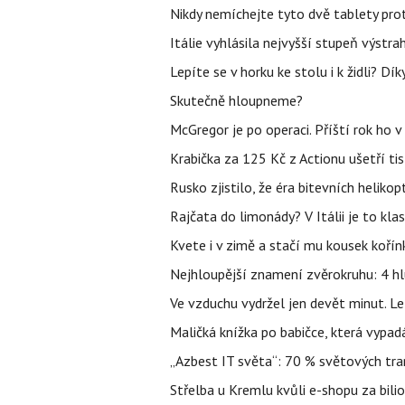
Nikdy nemíchejte tyto dvě tablety pro
Itálie vyhlásila nejvyšší stupeň výstr
Lepíte se v horku ke stolu i k židli? D
Skutečně hloupneme?
McGregor je po operaci. Příští rok ho 
Krabička za 125 Kč z Actionu ušetří tis
Rusko zjistilo, že éra bitevních helikopt
Rajčata do limonády? V Itálii je to klas
Kvete i v zimě a stačí mu kousek kořín
Nejhloupější znamení zvěrokruhu: 4 hl
Ve vzduchu vydržel jen devět minut. L
Maličká knížka po babičce, která vypad
„Azbest IT světa“: 70 % světových tra
Střelba u Kremlu kvůli e-shopu za bilio