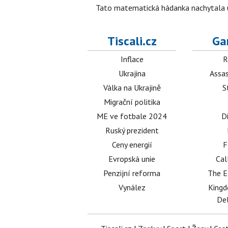
Tato matematická hádanka nachytala už t
Tiscali.cz
Ga
Inflace
R
Ukrajina
Assas
Válka na Ukrajině
S
Migrační politika
ME ve fotbale 2024
D
Ruský prezident
Ceny energií
F
Evropská unie
Cal
Penzijní reforma
The E
Vynález
King
Del