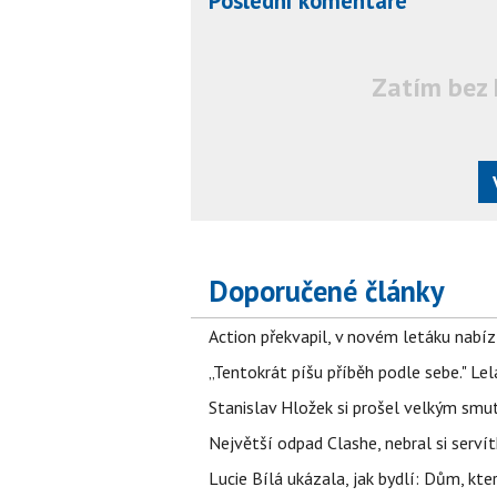
Poslední komentáře
Zatím bez 
Doporučené články
Action překvapil, v novém letáku nabízí
„Tentokrát píšu příběh podle sebe." Le
Stanislav Hložek si prošel velkým smut
Největší odpad Clashe, nebral si serví
Lucie Bílá ukázala, jak bydlí: Dům, kter