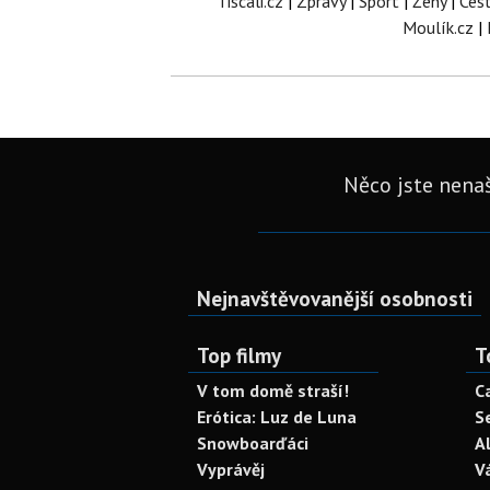
Tiscali.cz
|
Zprávy
|
Sport
|
Ženy
|
Ces
Moulík.cz
|
Něco jste nenaš
Nejnavštěvovanější osobnosti
Top filmy
T
V tom domě straší!
C
Erótica: Luz de Luna
S
Snowboarďáci
A
Vyprávěj
V