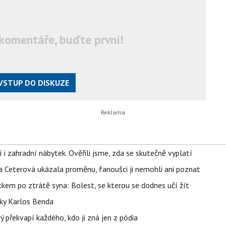
komentáře, buďte první!
VSTUP DO DISKUZE
 i zahradní nábytek. Ověřili jsme, zda se skutečně vyplatí
la Ceterová ukázala proměnu, fanoušci ji nemohli ani poznat
kem po ztrátě syna: Bolest, se kterou se dodnes učí žít
tky Karlos Benda
ý překvapí každého, kdo ji zná jen z pódia