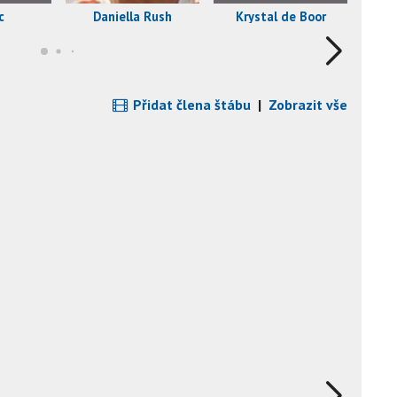
c
Daniella Rush
Krystal de Boor
E
Přidat člena štábu
|
Zobrazit vše