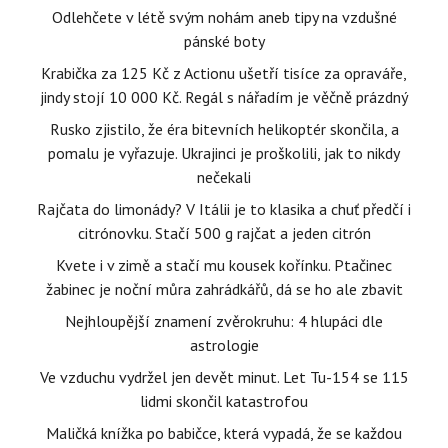
Odlehčete v létě svým nohám aneb tipy na vzdušné
pánské boty
Krabička za 125 Kč z Actionu ušetří tisíce za opraváře,
jindy stojí 10 000 Kč. Regál s nářadím je věčně prázdný
Rusko zjistilo, že éra bitevních helikoptér skončila, a
pomalu je vyřazuje. Ukrajinci je proškolili, jak to nikdy
nečekali
Rajčata do limonády? V Itálii je to klasika a chuť předčí i
citrónovku. Stačí 500 g rajčat a jeden citrón
Kvete i v zimě a stačí mu kousek kořínku. Ptačinec
žabinec je noční můra zahrádkářů, dá se ho ale zbavit
Nejhloupější znamení zvěrokruhu: 4 hlupáci dle
astrologie
Ve vzduchu vydržel jen devět minut. Let Tu-154 se 115
lidmi skončil katastrofou
Maličká knížka po babičce, která vypadá, že se každou