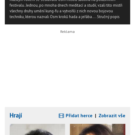
festivalu. Jednou, po mnoha dnech meditací a studií, vzali tito mistři
všechny druhy umění kung-fu a vytvořili z nich novou bojovou
techniku, kterou nazvali Osm kroků hada a jeřába....
Stručný popis
Hrají
Přidat herce
|
Zobrazit vše