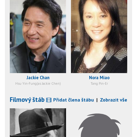
Jackie Chan
Nora Miao
Hsu Yin-Fung(as Jackie Chen)
Tang Pin-Er
Filmový štáb
Přidat člena štábu
|
Zobrazit vše