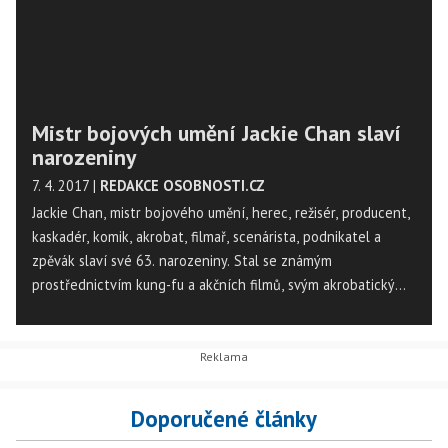
Mistr bojových umění Jackie Chan slaví
narozeniny
7. 4. 2017
|
REDAKCE OSOBNOSTI.CZ
Jackie Chan, mistr bojového umění, herec, režisér, producent,
kaskadér, komik, akrobat, filmař, scenárista, podnikatel a
zpěvák slaví své 63. narozeniny. Stal se známým
prostřednictvím kung-fu a akčních filmů, svým akrobatickým
stylem, humorným načasováním, používáním rekvizit včetně
nábytku a jiných improvizovaných zbraní. Dnes se podíváme
na některé z jeho akčních snímků, které mají většinou i
komediální nádech.
Doporučené články