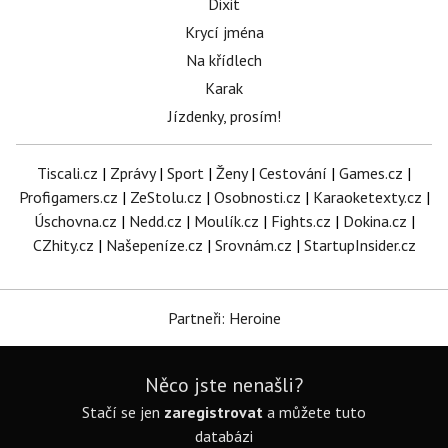
Dixit
Krycí jména
Na křídlech
Karak
Jízdenky, prosím!
Tiscali.cz
|
Zprávy
|
Sport
|
Ženy
|
Cestování
|
Games.cz
|
Profigamers.cz
|
ZeStolu.cz
|
Osobnosti.cz
|
Karaoketexty.cz
|
Úschovna.cz
|
Nedd.cz
|
Moulík.cz
|
Fights.cz
|
Dokina.cz
|
CZhity.cz
|
Našepeníze.cz
|
Srovnám.cz
|
StartupInsider.cz
Partneři: Heroine
Něco jste nenašli?
Stačí se jen
zaregistrovat
a můžete tuto
databázi