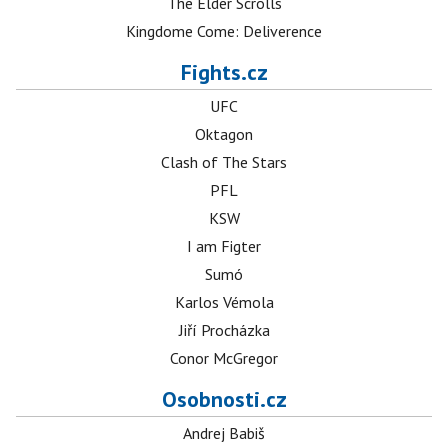
The Elder Scrolls
Kingdome Come: Deliverence
Fights.cz
UFC
Oktagon
Clash of The Stars
PFL
KSW
I am Figter
Sumó
Karlos Vémola
Jiří Procházka
Conor McGregor
Osobnosti.cz
Andrej Babiš