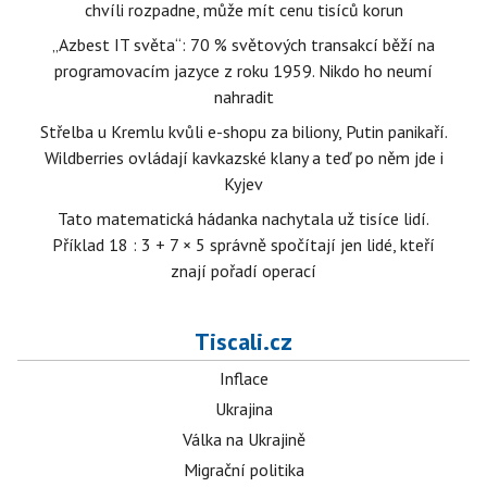
chvíli rozpadne, může mít cenu tisíců korun
„Azbest IT světa“: 70 % světových transakcí běží na
programovacím jazyce z roku 1959. Nikdo ho neumí
nahradit
Střelba u Kremlu kvůli e-shopu za biliony, Putin panikaří.
Wildberries ovládají kavkazské klany a teď po něm jde i
Kyjev
Tato matematická hádanka nachytala už tisíce lidí.
Příklad 18 : 3 + 7 × 5 správně spočítají jen lidé, kteří
znají pořadí operací
Tiscali.cz
Inflace
Ukrajina
Válka na Ukrajině
Migrační politika