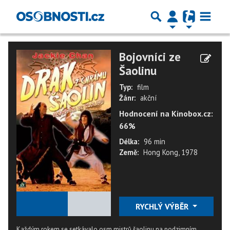
Bojovníci ze
Šaolinu
Typ:
film
Žánr:
akční
Hodnocení na Kinobox.cz:
66%
Délka:
96 min
Země:
Hong Kong, 1978
★
★
★
★
★
RYCHLÝ VÝBĚR
Každým rokem se setkávalo osm mistrů šaolinu na podzimním