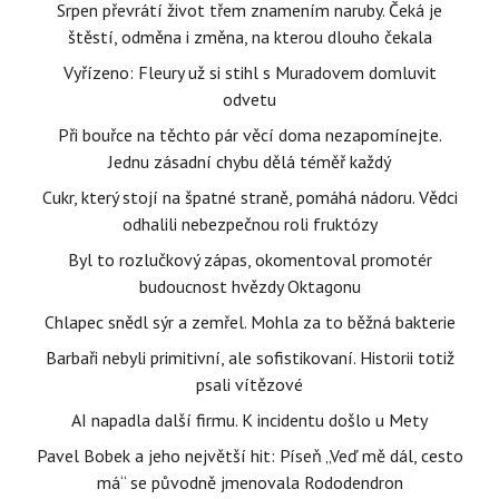
Srpen převrátí život třem znamením naruby. Čeká je
štěstí, odměna i změna, na kterou dlouho čekala
Vyřízeno: Fleury už si stihl s Muradovem domluvit
odvetu
Při bouřce na těchto pár věcí doma nezapomínejte.
Jednu zásadní chybu dělá téměř každý
Cukr, který stojí na špatné straně, pomáhá nádoru. Vědci
odhalili nebezpečnou roli fruktózy
Byl to rozlučkový zápas, okomentoval promotér
budoucnost hvězdy Oktagonu
Chlapec snědl sýr a zemřel. Mohla za to běžná bakterie
Barbaři nebyli primitivní, ale sofistikovaní. Historii totiž
psali vítězové
AI napadla další firmu. K incidentu došlo u Mety
Pavel Bobek a jeho největší hit: Píseň „Veď mě dál, cesto
má“ se původně jmenovala Rododendron