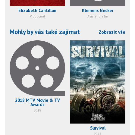
Elizabeth Cantillon
Klemens Becker
Producent
Asistent režie
Mohly by vás také zajímat
Zobrazit vše
2018 MTV Movie & TV
Awards
2018
Survival
7
2013