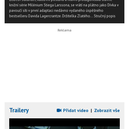
knižní série Milénium Stiega Larssona, se vrátí na plátno jako Dívka v
pavoučí síti v první adaptaci nedávno vydaného úspěšného
bestselleru Davida Lagercrantze. Držitelka Zlatého...
Stručný popis
Trailery
Přidat video
|
Zobrazit vše