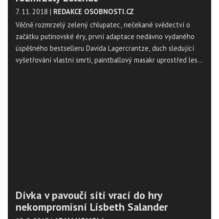
7. 11. 2018
|
REDAKCE OSOBNOSTI.CZ
Věčně rozmrzelý zelený chlupatec, nečekané svědectví o
začátku putinovské éry, první adaptace nedávno vydaného
úspěšného bestselleru Davida Lagercrantze, duch sledující
vyšetřování vlastní smrti, paintballový masakr uprostřed lesa,
psychologický horor zasazený do konce devadesátých let a
nejvýznamnější postava českého poválečného surrealismu.
Tento týden přináší 7 filmových premiér a snímek Zborov z
Národního Filmového Archívu.
Dívka v pavoučí síti vrací do hry
nekompromisní Lisbeth Salander