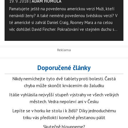
19. 9. 2018
|
ADAM HOMOLA
Pamatujete ještě na povedenou americkou verzi Muži, kteří
nenávidí ženy? A také neméně povedenou švédskou verzi? V
té americké si zahrál Daniel Craig, Rooney Mara a na celou
věc dohlížel David Fincher. Pokračování ve stejném duchu se
bohužel nedočkáme, ale filmová série nekončí.
Doporučené články
Nikdy nemíchejte tyto dvě tablety proti bolesti. Častá
chyba může skončit krvácením do žaludku
Itálie vyhlásila nejvyšší stupeň výstrahy ve všech velkých
městech. Vedra nepoleví ani v Česku
Lepíte se v horku ke stolu i k židli? Díky jednoduchému
triku vás předloktí konečně přestanou pálit
Skutečně hloupneme?