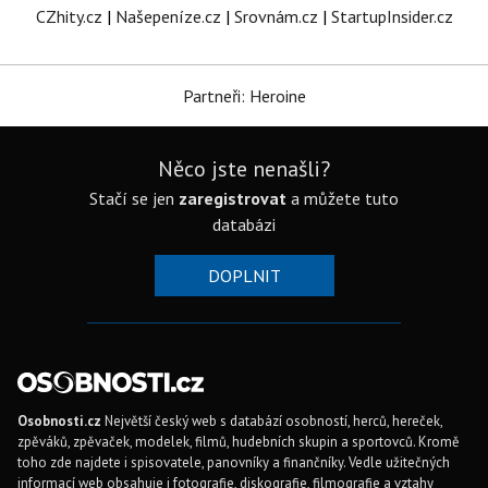
CZhity.cz
|
Našepeníze.cz
|
Srovnám.cz
|
StartupInsider.cz
Partneři: Heroine
Něco jste nenašli?
Stačí se jen
zaregistrovat
a můžete tuto
databázi
DOPLNIT
Osobnosti.cz
Největší český web s databází osobností, herců, hereček,
zpěváků, zpěvaček, modelek, filmů, hudebních skupin a sportovců. Kromě
toho zde najdete i spisovatele, panovníky a finančníky. Vedle užitečných
informací web obsahuje i fotografie, diskografie, filmografie a vztahy