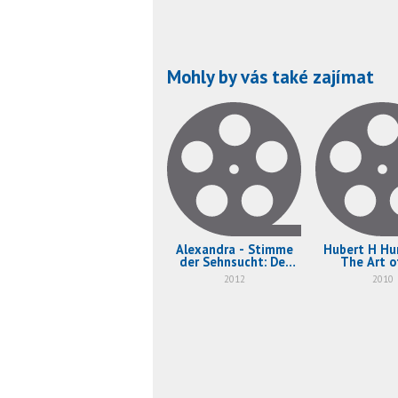
Mohly by vás také zajímat
Alexandra - Stimme
Hubert H Hu
der Sehnsucht: Der
The Art o
rätselhafte Tod
Possib
2012
2010
eines Stars