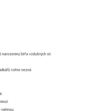
l narozeniny šéfa vzdušných sil
rádkářů tohle nezná
á
 minut
se nehnou