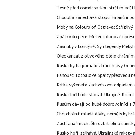
Těsně před osmdesátkou strčí mladší k
Chudoba zanechává stopu. Finanční pot
Moby na Colours of Ostrava: Střízlivý, 
Zpátky do pece. Meteorologové upřesn
Zásnuby v Londýně: Syn legendy Mekyho
Oleokantal z olivového oleje chrání m
Ruská hydra pomalu ztrácí hlavy. Gener
Fanoušci fotbalové Sparty předvedli n
Krtka vyženete kuchyňským odpadem zab
Ruská loď bude sloužit Ukrajině. Kreml
Rusům dávají po hubě dobrovolníci z 72
Chci chránit mladé dívky, neměly by h
Záchranáři nechtěli rozbít okno sanitky
Rusko hoří, selhává. Ukrajinské rakety a