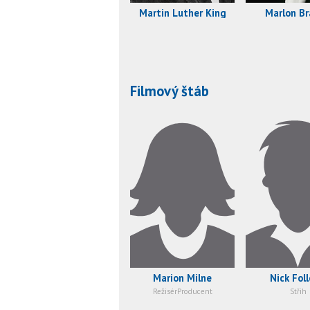
Martin Luther King
Marlon B
Filmový štáb
Marion Milne
Nick Fol
RežisérProducent
Střih