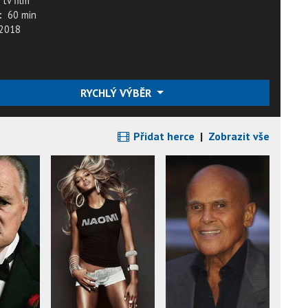
tv film
:
60 min
2018
RYCHLÝ VÝBĚR
Přidat herce
|
Zobrazit vše