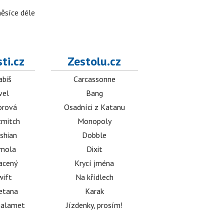
měsíce déle
ti.cz
Zestolu.cz
abiš
Carcassonne
vel
Bang
orová
Osadníci z Katanu
mitch
Monopoly
shian
Dobble
émola
Dixit
acený
Krycí jména
wift
Na křídlech
etana
Karak
halamet
Jízdenky, prosím!