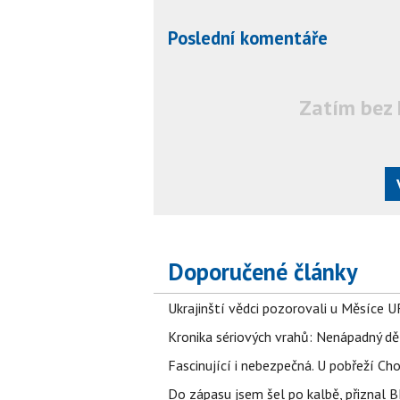
Poslední komentáře
Zatím bez 
Doporučené články
Ukrajinští vědci pozorovali u Měsíce U
Kronika sériových vrahů: Nenápadný děln
Fascinující i nebezpečná. U pobřeží Ch
Do zápasu jsem šel po kalbě, přiznal