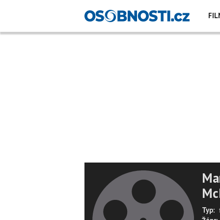
FIL
Mar
Mc
Typ: