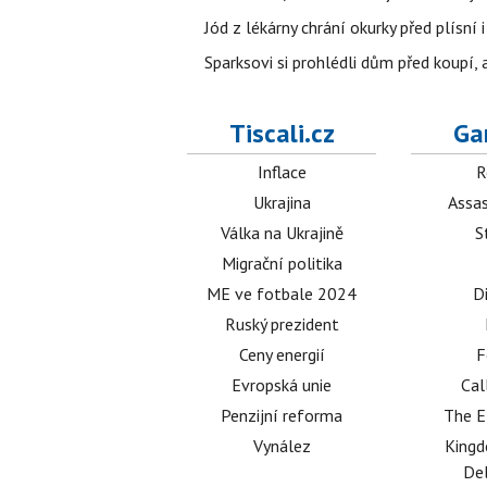
Jód z lékárny chrání okurky před plísní
Sparksovi si prohlédli dům před koupí, 
Tiscali.cz
Ga
Inflace
R
Ukrajina
Assas
Válka na Ukrajině
S
Migrační politika
ME ve fotbale 2024
D
Ruský prezident
Ceny energií
F
Evropská unie
Cal
Penzijní reforma
The E
Vynález
King
Del