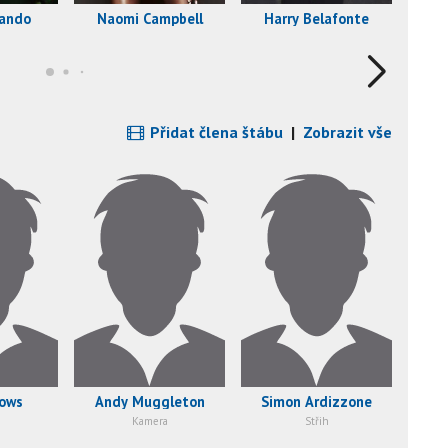
rando
Naomi Campbell
Harry Belafonte
B
Přidat člena štábu
|
Zobrazit vše
lows
Andy Muggleton
Simon Ardizzone
M
Kamera
Střih