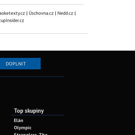
aoketexty.cz
|
Úschovna.cz
|
Nedd.cz
|
tupInsider.cz
DOPLNIT
Top skupiny
Elán
Olympic
Stranglers, The