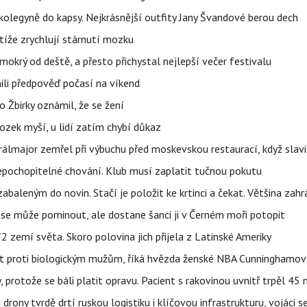
olegyně do kapsy. Nejkrásnější outfity Jany Švandové berou dech
íže zrychlují stárnutí mozku
mokrý od deště, a přesto přichystal nejlepší večer festivalu
ili předpověď počasí na víkend
 Žbirky oznámil, že se žení
ozek myší, u lidí zatím chybí důkaz
álmajor zemřel při výbuchu před moskevskou restaurací, když slavi
epochopitelné chování. Klub musí zaplatit tučnou pokutu
aleným do novin. Stačí je položit ke krtinci a čekat. Většina zah
 se může pominout, ale dostane šanci ji v Černém moři potopit
 zemí světa. Skoro polovina jich přijela z Latinské Ameriky
rát proti biologickým mužům, říká hvězda ženské NBA Cunninghamov
, protože se báli platit opravu. Pacient s rakovinou uvnitř trpěl 45
 drony tvrdě drtí ruskou logistiku i klíčovou infrastrukturu, vojáci 