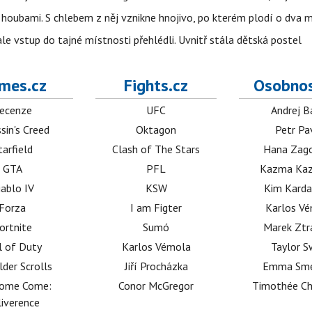
 i houbami. S chlebem z něj vznikne hnojivo, po kterém plodí o dva 
ale vstup do tajné místnosti přehlédli. Uvnitř stála dětská postel
mes.cz
Fights.cz
Osobnos
ecenze
UFC
Andrej B
sin's Creed
Oktagon
Petr Pa
tarfield
Clash of The Stars
Hana Zag
GTA
PFL
Kazma Kaz
iablo IV
KSW
Kim Karda
Forza
I am Figter
Karlos V
ortnite
Sumó
Marek Ztr
l of Duty
Karlos Vémola
Taylor S
lder Scrolls
Jiří Procházka
Emma Sm
dome Come:
Conor McGregor
Timothée C
iverence