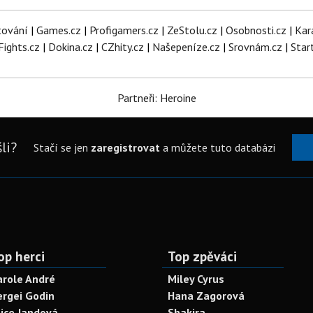
tování
|
Games.cz
|
Profigamers.cz
|
ZeStolu.cz
|
Osobnosti.cz
|
Kar
Fights.cz
|
Dokina.cz
|
CZhity.cz
|
Našepeníze.cz
|
Srovnám.cz
|
Star
Partneři: Heroine
li?
Stačí se jen
zaregistrovat
a můžete tuto databázi
op herci
Top zpěváci
arole André
Miley Cyrus
ergei Godin
Hana Zagorová
lice Jandová
Shakira