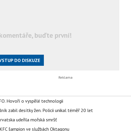
komentáře, buďte první!
VSTUP DO DISKUZE
FO. Hovoří o vyspělé technologii
ík zabil desítky žen. Policii unikal téměř 20 let
orvatska udeřila mořská smršť
 BKFC šampion ve službách Oktagonu