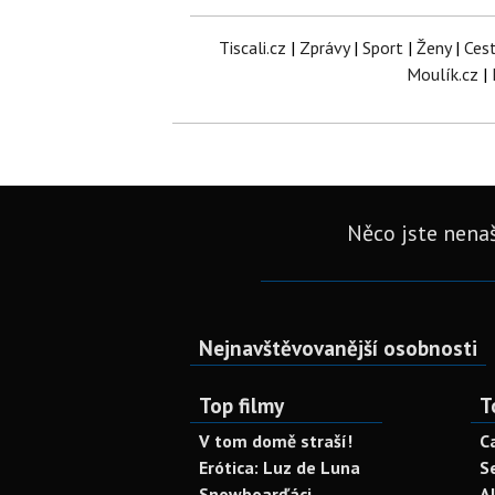
Tiscali.cz
|
Zprávy
|
Sport
|
Ženy
|
Ces
Moulík.cz
|
Něco jste nenaš
Nejnavštěvovanější osobnosti
Top filmy
T
V tom domě straší!
C
Erótica: Luz de Luna
S
Snowboarďáci
A