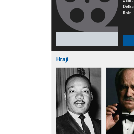
Žánr:
Délka
Rok:
★
★
★
★
★
Hrají