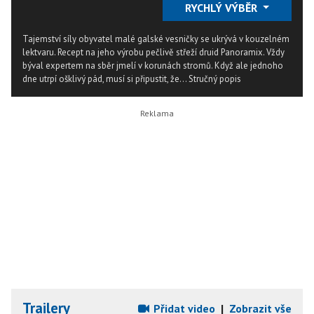
RYCHLÝ VÝBĚR
Tajemství síly obyvatel malé galské vesničky se ukrývá v kouzelném
lektvaru. Recept na jeho výrobu pečlivě střeží druid Panoramix. Vždy
býval expertem na sběr jmelí v korunách stromů. Když ale jednoho
dne utrpí ošklivý pád, musí si připustit, že...
Stručný popis
Trailery
Přidat video
|
Zobrazit vše