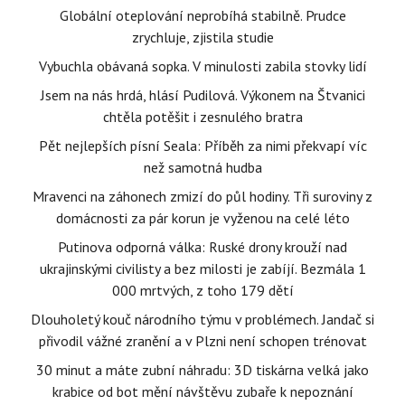
Globální oteplování neprobíhá stabilně. Prudce
zrychluje, zjistila studie
Vybuchla obávaná sopka. V minulosti zabila stovky lidí
Jsem na nás hrdá, hlásí Pudilová. Výkonem na Štvanici
chtěla potěšit i zesnulého bratra
Pět nejlepších písní Seala: Příběh za nimi překvapí víc
než samotná hudba
Mravenci na záhonech zmizí do půl hodiny. Tři suroviny z
domácnosti za pár korun je vyženou na celé léto
Putinova odporná válka: Ruské drony krouží nad
ukrajinskými civilisty a bez milosti je zabíjí. Bezmála 1
000 mrtvých, z toho 179 dětí
Dlouholetý kouč národního týmu v problémech. Jandač si
přivodil vážné zranění a v Plzni není schopen trénovat
30 minut a máte zubní náhradu: 3D tiskárna velká jako
krabice od bot mění návštěvu zubaře k nepoznání