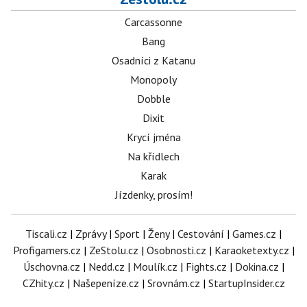
Carcassonne
Bang
Osadníci z Katanu
Monopoly
Dobble
Dixit
Krycí jména
Na křídlech
Karak
Jízdenky, prosím!
Tiscali.cz
|
Zprávy
|
Sport
|
Ženy
|
Cestování
|
Games.cz
|
Profigamers.cz
|
ZeStolu.cz
|
Osobnosti.cz
|
Karaoketexty.cz
|
Úschovna.cz
|
Nedd.cz
|
Moulík.cz
|
Fights.cz
|
Dokina.cz
|
CZhity.cz
|
Našepeníze.cz
|
Srovnám.cz
|
StartupInsider.cz