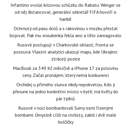
Infantino svolal krizovou schůzku do Rabatu. Wenger se
od něj distancoval, generální sekretář FIFA hovoří o
hanbě
Ochrnutý od pasu dolů a s rakovinou v mozku přestal
bojovat. Pak mu snoubenka řekla ano a tělo zareagovalo
Rusové postupují v Charkovské oblasti, fronta se
posouvá. Vlastní analytici ukazují mapu, kde Ukrajinci
ztrácejí pozice
MacBook za 349 Kč měsíčně a iPhone 17 za polovinu
ceny. Začal pronájem, který nemá konkurenci
Orchidej u přímého slunce nikdy nepokvetou. Kdo ji
přesune na jedno konkrétní místo v bytě, má květy do
pár týdnů
Rusové v noci bombardovali Sumy osmi řízenými
bombami. Úmyslně cílili na civilisty, zabili i dvě malé
holčičky