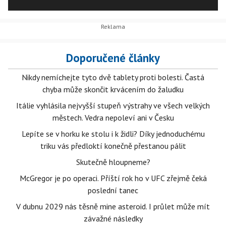
Doporučené články
Nikdy nemíchejte tyto dvě tablety proti bolesti. Častá
chyba může skončit krvácením do žaludku
Itálie vyhlásila nejvyšší stupeň výstrahy ve všech velkých
městech. Vedra nepoleví ani v Česku
Lepíte se v horku ke stolu i k židli? Díky jednoduchému
triku vás předloktí konečně přestanou pálit
Skutečně hloupneme?
McGregor je po operaci. Příští rok ho v UFC zřejmě čeká
poslední tanec
V dubnu 2029 nás těsně mine asteroid. I průlet může mít
závažné následky