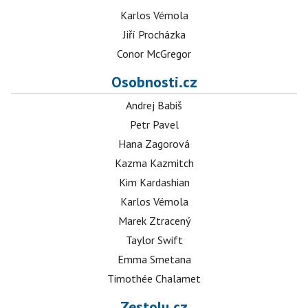
Karlos Vémola
Jiří Procházka
Conor McGregor
Osobnosti.cz
Andrej Babiš
Petr Pavel
Hana Zagorová
Kazma Kazmitch
Kim Kardashian
Karlos Vémola
Marek Ztracený
Taylor Swift
Emma Smetana
Timothée Chalamet
Zestolu.cz