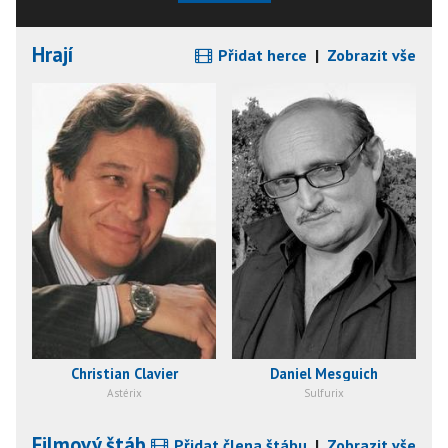
Hrají
Přidat herce
|
Zobrazit vše
Christian Clavier
Daniel Mesguich
Astérix
Sulfurix
Filmový štáb
Přidat člena štábu
|
Zobrazit vše