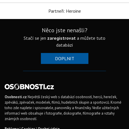
Partneři: Heroine
Něco jste nenašli?
Stačí se jen
zaregistrovat
a můžete tuto
databázi
DOPLNIT
Osobnosti.cz
Největší český web s databází osobností, herců, hereček,
zpěváků, zpěvaček, modelek, filmů, hudebních skupin a sportovců. Kromě
toho zde najdete i spisovatele, panovníky a finančníky. Vedle užitečných
informací web obsahuje i fotografie, diskografie, filmografie a vztahy
známých osobností.
Reklama
|
Cookies
|
Osobní údaje