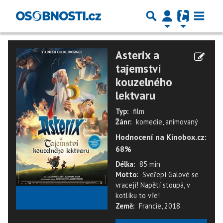
Asterix a
tajemství
kouzelného
lektvaru
Typ:
film
Žánr:
komedie, animovaný
Hodnocení na Kinobox.cz:
68%
Délka:
85 min
Motto:
Sveřepí Galové se
vracejí! Napětí stoupá, v
★
★
★
★
★
kotlíku to vře!
Země:
Francie, 2018