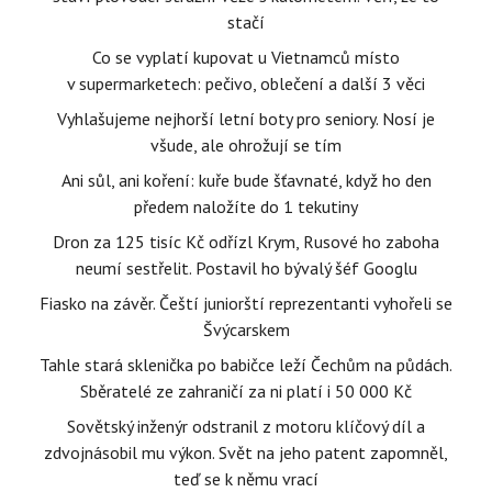
stačí
Co se vyplatí kupovat u Vietnamců místo
v supermarketech: pečivo, oblečení a další 3 věci
Vyhlašujeme nejhorší letní boty pro seniory. Nosí je
všude, ale ohrožují se tím
Ani sůl, ani koření: kuře bude šťavnaté, když ho den
předem naložíte do 1 tekutiny
Dron za 125 tisíc Kč odřízl Krym, Rusové ho zaboha
neumí sestřelit. Postavil ho bývalý šéf Googlu
Fiasko na závěr. Čeští juniorští reprezentanti vyhořeli se
Švýcarskem
Tahle stará sklenička po babičce leží Čechům na půdách.
Sběratelé ze zahraničí za ni platí i 50 000 Kč
Sovětský inženýr odstranil z motoru klíčový díl a
zdvojnásobil mu výkon. Svět na jeho patent zapomněl,
teď se k němu vrací