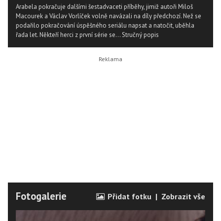
Arabela pokračuje dalšími šestadvaceti příběhy, jimiž autoři Miloš
Macourek a Václav Vorlíček volně navázali na díly předchozí. Než se
podařilo pokračování úspěšného seriálu napsat a natočit, uběhla
řada let. Někteří herci z první série se...
Stručný popis
Fotogalerie
Přidat fotku
|
Zobrazit vše