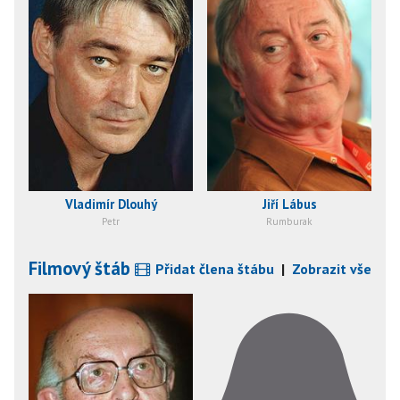
Vladimír Dlouhý
Jiří Lábus
Petr
Rumburak
Filmový štáb
Přidat člena štábu
|
Zobrazit vše