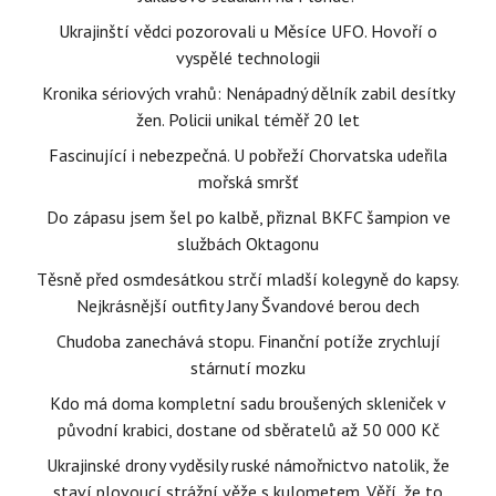
Ukrajinští vědci pozorovali u Měsíce UFO. Hovoří o
vyspělé technologii
Kronika sériových vrahů: Nenápadný dělník zabil desítky
žen. Policii unikal téměř 20 let
Fascinující i nebezpečná. U pobřeží Chorvatska udeřila
mořská smršť
Do zápasu jsem šel po kalbě, přiznal BKFC šampion ve
službách Oktagonu
Těsně před osmdesátkou strčí mladší kolegyně do kapsy.
Nejkrásnější outfity Jany Švandové berou dech
Chudoba zanechává stopu. Finanční potíže zrychlují
stárnutí mozku
Kdo má doma kompletní sadu broušených skleniček v
původní krabici, dostane od sběratelů až 50 000 Kč
Ukrajinské drony vyděsily ruské námořnictvo natolik, že
staví plovoucí strážní věže s kulometem. Věří, že to