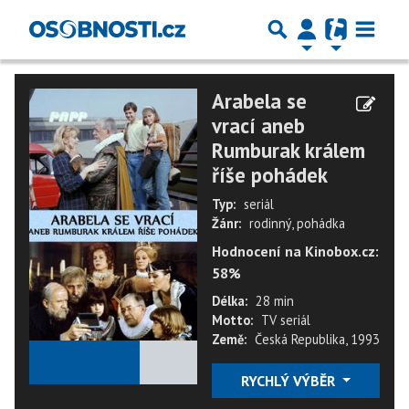
Arabela se
vrací aneb
Rumburak králem
říše pohádek
Typ:
seriál
Žánr:
rodinný, pohádka
Hodnocení na Kinobox.cz:
58%
Délka:
28 min
Motto:
TV seriál
Země:
Česká Republika, 1993
★
★
★
★
★
RYCHLÝ VÝBĚR