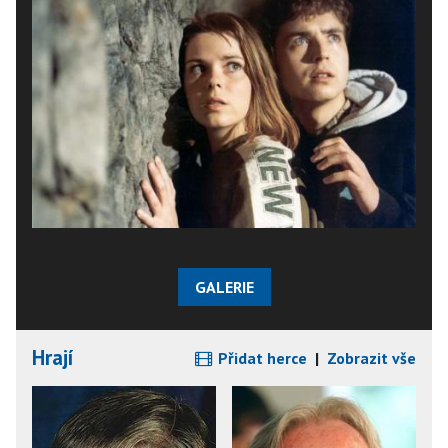
GALERIE
Hrají
Přidat herce
|
Zobrazit vše