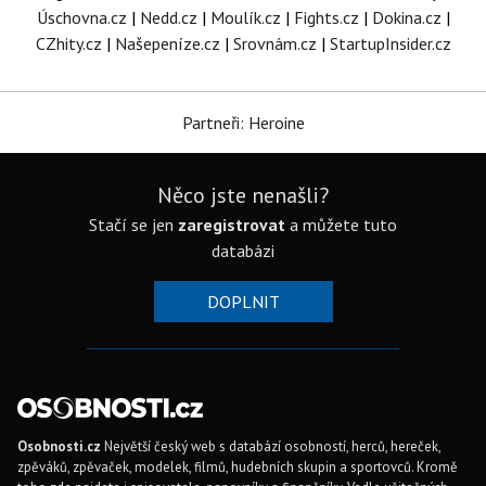
Úschovna.cz
|
Nedd.cz
|
Moulík.cz
|
Fights.cz
|
Dokina.cz
|
CZhity.cz
|
Našepeníze.cz
|
Srovnám.cz
|
StartupInsider.cz
Partneři: Heroine
Něco jste nenašli?
Stačí se jen
zaregistrovat
a můžete tuto
databázi
DOPLNIT
Osobnosti.cz
Největší český web s databází osobností, herců, hereček,
zpěváků, zpěvaček, modelek, filmů, hudebních skupin a sportovců. Kromě