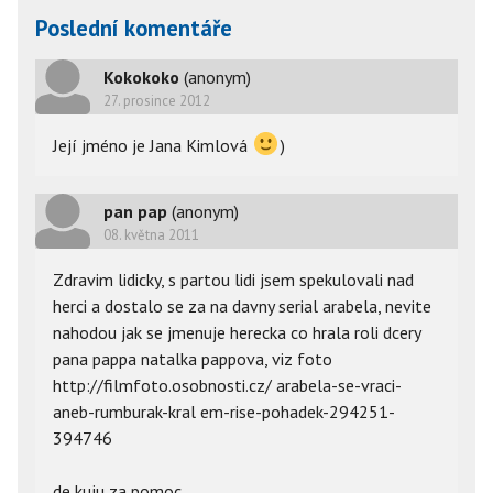
Poslední komentáře
Kokokoko
(anonym)
27. prosince 2012
Její jméno je Jana Kimlová
)
pan pap
(anonym)
08. května 2011
Zdravim lidicky, s partou lidi jsem spekulovali nad
herci a dostalo se za na davny serial arabela, nevite
nahodou jak se jmenuje herecka co hrala roli dcery
pana pappa natalka pappova, viz foto
http://filmfoto.osobnosti.cz/ arabela-se-vraci-
aneb-rumburak-kral em-rise-pohadek-294251-
394746
de kuju za pomoc