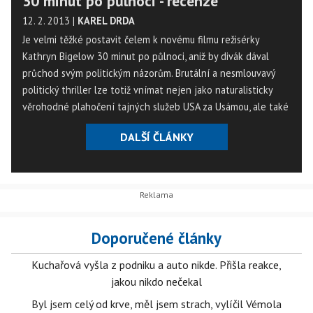
30 minut po půlnoci - recenze
12. 2. 2013
|
KAREL DRDA
Je velmi těžké postavit čelem k novému filmu režisérky
Kathryn Bigelow 30 minut po půlnoci, aniž by divák dával
průchod svým politickým názorům. Brutální a nesmlouvavý
politický thriller lze totiž vnímat nejen jako naturalisticky
věrohodné plahočení tajných služeb USA za Usámou, ale také
jako ukázku toho, jak tato země definitivně ztratila svoji tvář
DALŠÍ ČLÁNKY
a její slouhové používali ty nejodpornější metody k dosažení
cíle.
Doporučené články
Kuchařová vyšla z podniku a auto nikde. Přišla reakce,
jakou nikdo nečekal
Byl jsem celý od krve, měl jsem strach, vylíčil Vémola