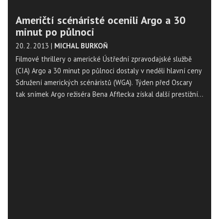
Američtí scénáristé ocenili Argo a 30
minut po půlnoci
20. 2. 2013
|
MICHAL BURKOŇ
Filmové thrillery o americké Ústřední zpravodajské službě
(CIA) Argo a 30 minut po půlnoci dostaly v neděli hlavní ceny
Sdružení amerických scénáristů (WGA). Týden před Oscary
tak snímek Argo režiséra Bena Afflecka získal další prestižní
ocenění a posílil svou pozici favorita.