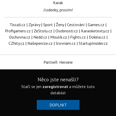
Karak
Jízdenky, prosím!
Tiscali.cz
|
Zprávy
|
Sport
|
Ženy
|
Cestování
|
Games.cz
|
Profigamers.cz
|
ZeStolu.cz
|
Osobnosti.cz
|
Karaoketexty.cz
|
Úschovna.cz
|
Nedd.cz
|
Moulík.cz
|
Fights.cz
|
Dokina.cz
|
CZhity.cz
|
Našepeníze.cz
|
Srovnám.cz
|
StartupInsider.cz
Partneři: Heroine
Něco jste nenašli?
Stačí se jen
zaregistrovat
a můžete tuto
databázi
DOPLNIT