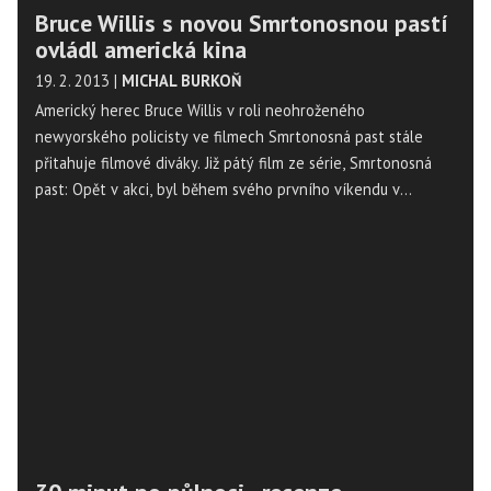
Bruce Willis s novou Smrtonosnou pastí
ovládl americká kina
19. 2. 2013
|
MICHAL BURKOŇ
Americký herec Bruce Willis v roli neohroženého
newyorského policisty ve filmech Smrtonosná past stále
přitahuje filmové diváky. Již pátý film ze série, Smrtonosná
past: Opět v akci, byl během svého prvního víkendu v
severoamerických kinech nejnavštěvovanějším filmem, za
který diváci zaplatili na vstupném 25 milionů dolarů (476
milionů korun). Vyplývá to z odhadů studií zveřejněných v
neděli