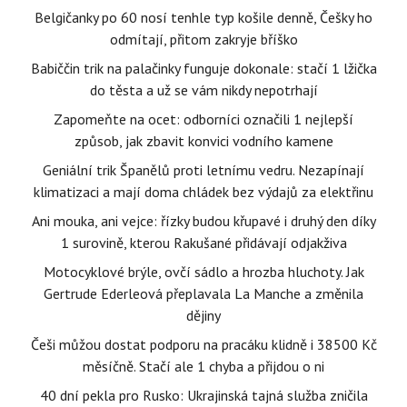
Belgičanky po 60 nosí tenhle typ košile denně, Češky ho
odmítají, přitom zakryje bříško
Babiččin trik na palačinky funguje dokonale: stačí 1 lžička
do těsta a už se vám nikdy nepotrhají
Zapomeňte na ocet: odborníci označili 1 nejlepší
způsob, jak zbavit konvici vodního kamene
Geniální trik Španělů proti letnímu vedru. Nezapínají
klimatizaci a mají doma chládek bez výdajů za elektřinu
Ani mouka, ani vejce: řízky budou křupavé i druhý den díky
1 surovině, kterou Rakušané přidávají odjakživa
Motocyklové brýle, ovčí sádlo a hrozba hluchoty. Jak
Gertrude Ederleová přeplavala La Manche a změnila
dějiny
Češi můžou dostat podporu na pracáku klidně i 38500 Kč
měsíčně. Stačí ale 1 chyba a přijdou o ni
40 dní pekla pro Rusko: Ukrajinská tajná služba zničila