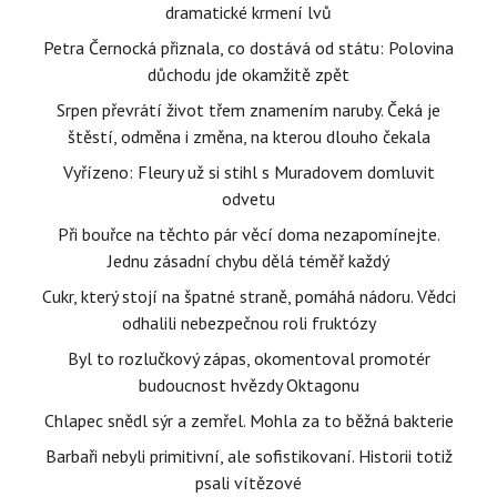
dramatické krmení lvů
Petra Černocká přiznala, co dostává od státu: Polovina
důchodu jde okamžitě zpět
Srpen převrátí život třem znamením naruby. Čeká je
štěstí, odměna i změna, na kterou dlouho čekala
Vyřízeno: Fleury už si stihl s Muradovem domluvit
odvetu
Při bouřce na těchto pár věcí doma nezapomínejte.
Jednu zásadní chybu dělá téměř každý
Cukr, který stojí na špatné straně, pomáhá nádoru. Vědci
odhalili nebezpečnou roli fruktózy
Byl to rozlučkový zápas, okomentoval promotér
budoucnost hvězdy Oktagonu
Chlapec snědl sýr a zemřel. Mohla za to běžná bakterie
Barbaři nebyli primitivní, ale sofistikovaní. Historii totiž
psali vítězové