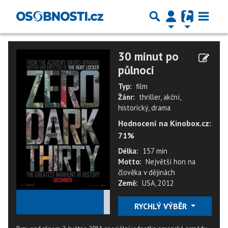
30 minut po
půlnoci
Typ:
film
Žánr:
thriller, akční,
historický, drama
Hodnocení na Kinobox.cz:
71%
Délka:
157 min
Motto:
Největší hon na
člověka v dějinách
Země:
USA, 2012
★
★
★
★
★
RYCHLÝ VÝBĚR