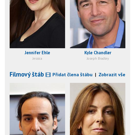
Jennifer Ehle
Kyle Chandler
Jessica
Joseph Bradley
Filmový štáb
Přidat člena štábu
|
Zobrazit vše