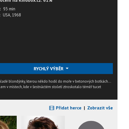
ocení na Kinobox.cz: 61%
:
93 min
:
USA, 1968
RYCHLÝ VÝBĚR
mladé blondýnky, kterou někdo hodil do moře v betonových botkách...
lem v místech, kde v šestnáctém století ztroskotalo téměř tucet
Přidat herce
|
Zobrazit vše