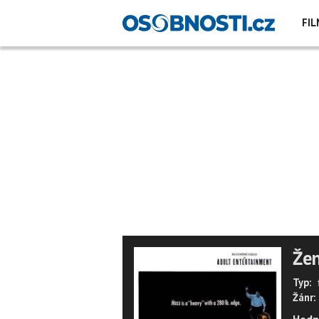
FIL
Žen
Typ:
Žánr: