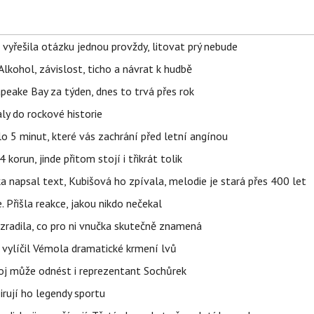
 vyřešila otázku jednou provždy, litovat prý nebude
Alkohol, závislost, ticho a návrat k hudbě
apeake Bay za týden, dnes to trvá přes rok
ly do rockové historie
o 5 minut, které vás zachrání před letní angínou
orun, jinde přitom stojí i třikrát tolik
napsal text, Kubišová ho zpívala, melodie je stará přes 400 let
 Přišla reakce, jakou nikdo nečekal
ozradila, co pro ni vnučka skutečně znamená
, vylíčil Vémola dramatické krmení lvů
boj může odnést i reprezentant Sochůrek
irují ho legendy sportu