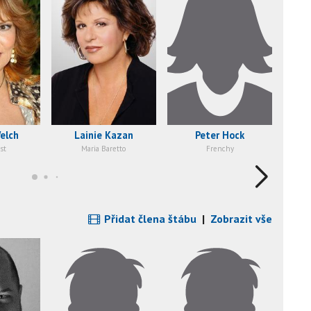
elch
Lainie Kazan
Peter Hock
st
Maria Baretto
Frenchy
Přidat člena štábu
|
Zobrazit vše