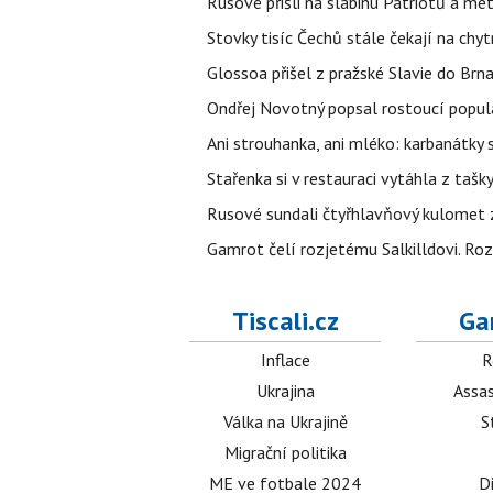
Rusové přišli na slabinu Patriotů a met
Stovky tisíc Čechů stále čekají na chy
Glossoa přišel z pražské Slavie do Brna
Ondřej Novotný popsal rostoucí popula
Ani strouhanka, ani mléko: karbanátky
Stařenka si v restauraci vytáhla z tašky
Rusové sundali čtyřhlavňový kulomet z 
Gamrot čelí rozjetému Salkilldovi. Ro
Tiscali.cz
Ga
Inflace
R
Ukrajina
Assas
Válka na Ukrajině
S
Migrační politika
ME ve fotbale 2024
D