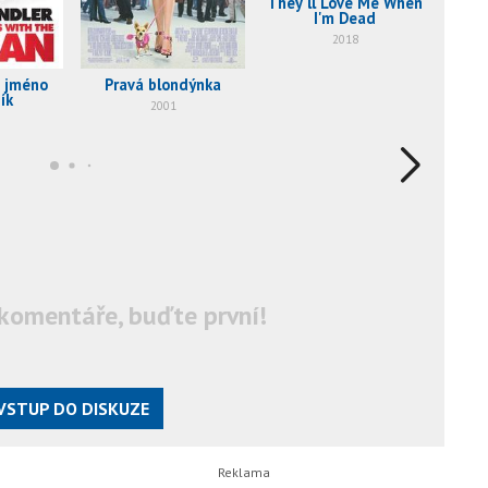
They'll Love Me When
Hube
I'm Dead
T
2018
í jméno
Pravá blondýnka
ík
2001
komentáře, buďte první!
VSTUP DO DISKUZE