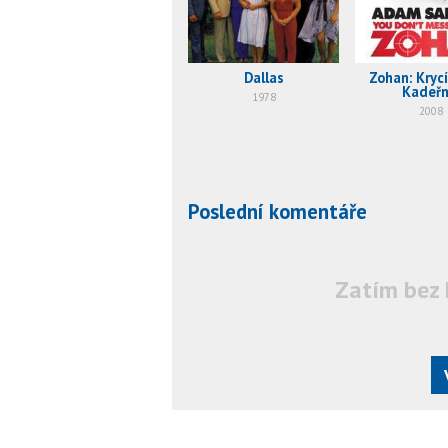
Dallas
Zohan: Kryc
Kadeřn
1978
2008
Poslední komentáře
Zatím bez 