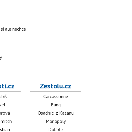
si ale nechce
ý
ti.cz
Zestolu.cz
abiš
Carcassonne
vel
Bang
orová
Osadníci z Katanu
mitch
Monopoly
shian
Dobble