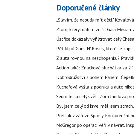
Doporučené články
„Slavím, že nebudu mít děti." Kovalová
Zlom, který málem zničil Gaia Mesiah: 
Ústřice dokázaly vyfiltrovat celý Ches
Pět klipů Guns N‘ Roses, které se zapsa
Z auta rovnou na neschopenku? Pravidl
Action láká: Značková sluchátka za 244 k
Dobrodružství s bohem Panem: Čepelka 
Kuchařová vyšla z podniku a auto nikde.
Sedm let a celý svět: Zora Jandová pr
Byl jsem celý od krve, měl jsem strach
Přetlak v záloze Sparty. Konkurenční 
McGregor po operaci věří v návrat. Insp