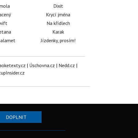
émola
Dixit
acený
Krycí jména
wift
Na křídlech
etana
Karak
halamet
Jízdenky, prosím!
aoketexty.cz
|
Úschovna.cz
|
Nedd.cz
|
tupInsider.cz
DOPLNIT