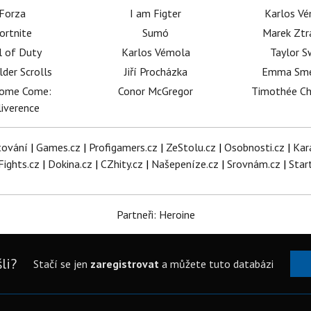
Forza
I am Figter
Karlos V
ortnite
Sumó
Marek Ztr
l of Duty
Karlos Vémola
Taylor S
lder Scrolls
Jiří Procházka
Emma Sm
dome Come:
Conor McGregor
Timothée C
iverence
tování
|
Games.cz
|
Profigamers.cz
|
ZeStolu.cz
|
Osobnosti.cz
|
Kar
Fights.cz
|
Dokina.cz
|
CZhity.cz
|
Našepeníze.cz
|
Srovnám.cz
|
Star
Partneři: Heroine
li?
Stačí se jen
zaregistrovat
a můžete tuto databázi