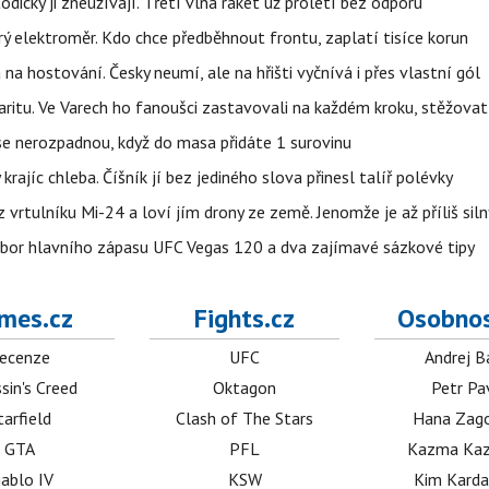
odicky ji zneužívají. Třetí vlna raket už proletí bez odporu
trý elektroměr. Kdo chce předběhnout frontu, zaplatí tisíce korun
 na hostování. Česky neumí, ale na hřišti vyčnívá i přes vlastní gól
ritu. Ve Varech ho fanoušci zastavovali na každém kroku, stěžovat 
 se nerozpadnou, když do masa přidáte 1 surovinu
 krajíc chleba. Číšník jí bez jediného slova přinesl talíř polévky
vrtulníku Mi-24 a loví jím drony ze země. Jenomže je až příliš siln
zbor hlavního zápasu UFC Vegas 120 a dva zajímavé sázkové tipy
mes.cz
Fights.cz
Osobnos
ecenze
UFC
Andrej B
sin's Creed
Oktagon
Petr Pa
tarfield
Clash of The Stars
Hana Zag
GTA
PFL
Kazma Kaz
iablo IV
KSW
Kim Karda