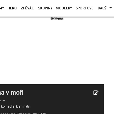
MY
HERCI
ZPĚVÁCI
SKUPINY
MODELKY
SPORTOVCI
DALŠÍ
a v moři
film
komedie, kriminální