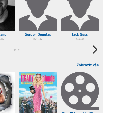
Lang
Gordon Douglas
Jack Guss
Hug
ežie
Režisér
Scénář
Zobrazit vše