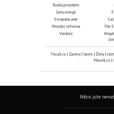
Ruský prezident
Ceny energií
F
Evropská unie
Cal
Penzijní reforma
The E
Vynález
King
Del
Tiscali.cz
|
Zprávy
|
Sport
|
Ženy
|
Ces
Moulík.cz
|
Něco jste nenaš