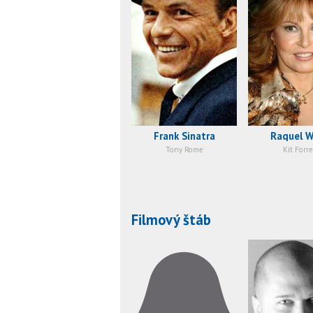
Frank Sinatra
Raquel W
Tony Rome
Kit Forre
Filmový štáb