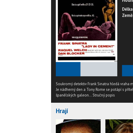
Hodn
Délka
Země
★
★
★
★
★
Soukromý detektiv Frank Sinatra hledá vraha 
Je nádherný den a Tony Rome se potápí s příte
španělských galeon...
Stručný popis
Hrají