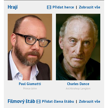
Hrají
Přidat herce
|
Zobrazit vše
Paul Giamatti
Charles Dance
Prince John
Archbishop Langton
Filmový štáb
Přidat člena štábu
|
Zobrazit vše