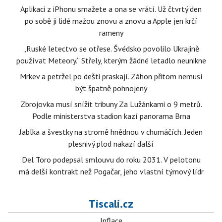
Aplikaci z iPhonu smažete a ona se vrátí. Už čtvrtý den
po sobě ji lidé mažou znovu a znovu a Apple jen krčí
rameny
„Ruské letectvo se otřese. Švédsko povolilo Ukrajině
používat Meteory.“ Střely, kterým žádné letadlo neunikne
Mrkev a petržel po dešti praskají. Záhon přitom nemusí
být špatně pohnojený
Zbrojovka musí snížit tribuny Za Lužánkami o 9 metrů.
Podle ministerstva stadion kazí panorama Brna
Jablka a švestky na stromě hnědnou v chumáčích. Jeden
plesnivý plod nakazí další
Del Toro podepsal smlouvu do roku 2031. V pelotonu
má delší kontrakt než Pogačar, jeho vlastní týmový lídr
Tiscali.cz
Inflace