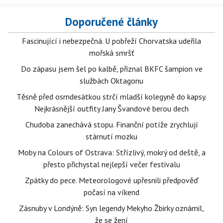
Doporučené články
Fascinující i nebezpečná. U pobřeží Chorvatska udeřila
mořská smršť
Do zápasu jsem šel po kalbě, přiznal BKFC šampion ve
službách Oktagonu
Těsně před osmdesátkou strčí mladší kolegyně do kapsy.
Nejkrásnější outfity Jany Švandové berou dech
Chudoba zanechává stopu. Finanční potíže zrychlují
stárnutí mozku
Moby na Colours of Ostrava: Střízlivý, mokrý od deště, a
přesto přichystal nejlepší večer festivalu
Zpátky do pece. Meteorologové upřesnili předpověď
počasí na víkend
Zásnuby v Londýně: Syn legendy Mekyho Žbirky oznámil,
že se žení