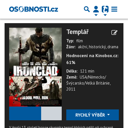
Templář
Typ:
film
Žánr:
akční, historický, drama
Hodnocení na Kinobox.cz:
61%
Délka:
121 min
Země:
USA/Německo/
Švýcarsko/Velká Británie,
2011
★
★
★
★
★
RYCHLÝ VÝBĚR
V Anglii 13. století bojuje skupinka templářských rytířů při ochraně