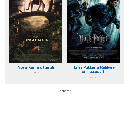
Nová Kniha džunglí
Harry Potter a Relikvie
smrti:část 1
1994
2010