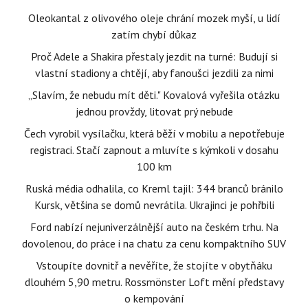
Oleokantal z olivového oleje chrání mozek myší, u lidí
zatím chybí důkaz
Proč Adele a Shakira přestaly jezdit na turné: Budují si
vlastní stadiony a chtějí, aby fanoušci jezdili za nimi
„Slavím, že nebudu mít děti." Kovalová vyřešila otázku
jednou provždy, litovat prý nebude
Čech vyrobil vysílačku, která běží v mobilu a nepotřebuje
registraci. Stačí zapnout a mluvíte s kýmkoli v dosahu
100 km
Ruská média odhalila, co Kreml tajil: 344 branců bránilo
Kursk, většina se domů nevrátila. Ukrajinci je pohřbili
Ford nabízí nejuniverzálnější auto na českém trhu. Na
dovolenou, do práce i na chatu za cenu kompaktního SUV
Vstoupíte dovnitř a nevěříte, že stojíte v obytňáku
dlouhém 5,90 metru. Rossmönster Loft mění představy
o kempování