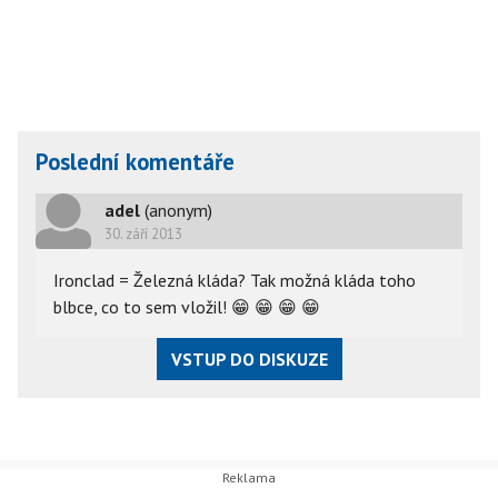
Poslední komentáře
adel
(anonym)
30. září 2013
Ironclad = Železná kláda? Tak možná kláda toho
blbce, co to sem vložil!
😁
😁
😁
😁
VSTUP DO DISKUZE