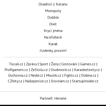
Osadníci z Katanu
Monopoly
Dobble
Dixit
Krycí jména
Na křídlech
Karak
Jízdenky, prosím!
Tiscali.cz
|
Zprávy
|
Sport
|
Ženy
|
Cestování
|
Games.cz
|
Profigamers.cz
|
ZeStolu.cz
|
Osobnosti.cz
|
Karaoketexty.cz
|
Úschovna.cz
|
Nedd.cz
|
Moulík.cz
|
Fights.cz
|
Dokina.cz
|
CZhity.cz
|
Našepeníze.cz
|
Srovnám.cz
|
StartupInsider.cz
Partneři: Heroine