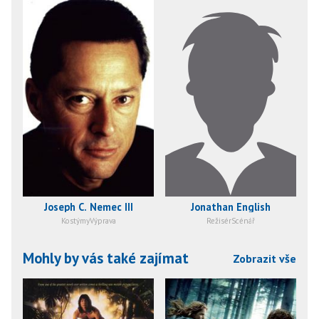
Joseph C. Nemec III
Jonathan English
KostýmyVýprava
RežisérScénář
Mohly by vás také zajímat
Zobrazit vše