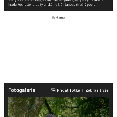
hradu Rochester proti tyranskému králi Janovi.
Stručný popis
Fotogalerie
Přidat fotku
|
Zobrazit vše