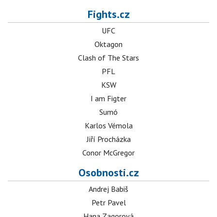
Fights.cz
UFC
Oktagon
Clash of The Stars
PFL
KSW
I am Figter
Sumó
Karlos Vémola
Jiří Procházka
Conor McGregor
Osobnosti.cz
Andrej Babiš
Petr Pavel
Hana Zagorová