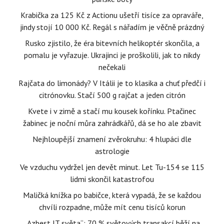
Krabička za 125 Kč z Actionu ušetří tisíce za opraváře,
jindy stojí 10 000 Kč. Regál s nářadím je věčně prázdný
Rusko zjistilo, že éra bitevních helikoptér skončila, a
pomalu je vyřazuje. Ukrajinci je proškolili, jak to nikdy
nečekali
Rajčata do limonády? V Itálii je to klasika a chuť předčí i
citrónovku. Stačí 500 g rajčat a jeden citrón
Kvete i v zimě a stačí mu kousek kořínku. Ptačinec
žabinec je noční můra zahrádkářů, dá se ho ale zbavit
Nejhloupější znamení zvěrokruhu: 4 hlupáci dle
astrologie
Ve vzduchu vydržel jen devět minut. Let Tu-154 se 115
lidmi skončil katastrofou
Maličká knížka po babičce, která vypadá, že se každou
chvíli rozpadne, může mít cenu tisíců korun
„Azbest IT světa“: 70 % světových transakcí běží na