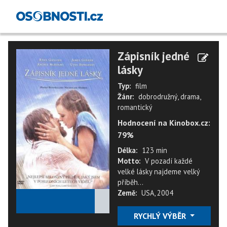
Zápisník jedné
lásky
Typ:
film
Žánr:
dobrodružný, drama,
romantický
Hodnocení na Kinobox.cz:
79%
Délka:
123 min
Motto:
V pozadí každé
velké lásky najdeme velký
příběh...
Země:
USA, 2004
★
★
★
★
★
RYCHLÝ VÝBĚR