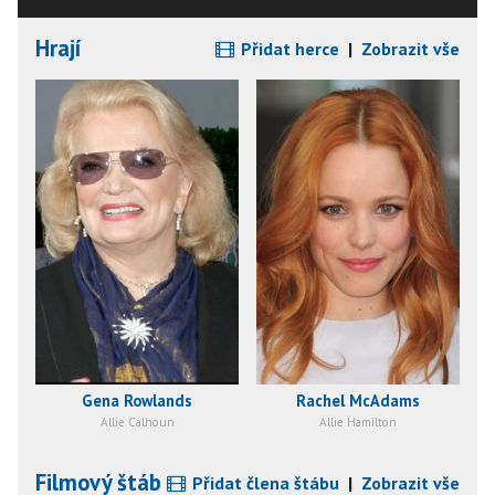
Hrají
Přidat herce
|
Zobrazit vše
Gena Rowlands
Rachel McAdams
Allie Calhoun
Allie Hamilton
Filmový štáb
Přidat člena štábu
|
Zobrazit vše