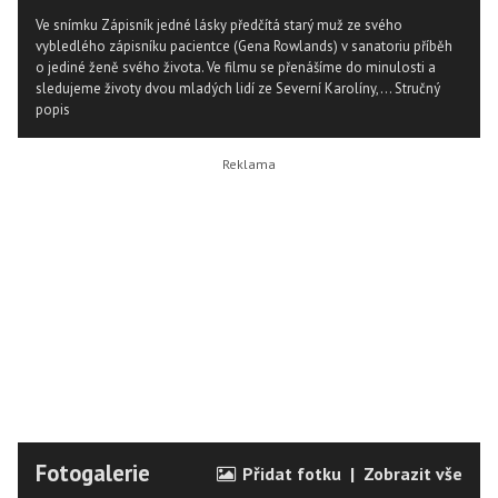
Ve snímku Zápisník jedné lásky předčítá starý muž ze svého
vybledlého zápisníku pacientce (Gena Rowlands) v sanatoriu příběh
o jediné ženě svého života. Ve filmu se přenášíme do minulosti a
sledujeme životy dvou mladých lidí ze Severní Karolíny,...
Stručný
popis
Fotogalerie
Přidat fotku
|
Zobrazit vše