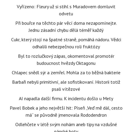
Vyřízeno: Fleury už si stihl s Muradovem domluvit
odvetu
Při bouřce na těchto pár věcí doma nezapomínejte.
Jednu zásadní chybu dělá téměř každý
Cukr, který stojí na špatné straně, pomáhá nádoru. Vědci
odhalili nebezpečnou roli fruktózy
Byl to rozlučkový zápas, okomentoval promotér
budoucnost hvězdy Oktagonu
Chlapec snědl sýr a zemřel. Mohla za to běžná bakterie
Barbaři nebyli primitivní, ale sofistikovaní. Historii totiž
psali vítězové
AI napadla další firmu. K incidentu došlo u Mety
Pavel Bobek a jeho největší hit: Píseň „Veď mě dál, cesto
má“ se původně jmenovala Rododendron
Odlehčete v létě svým nohám aneb tipy na vzdušné
pánské boty