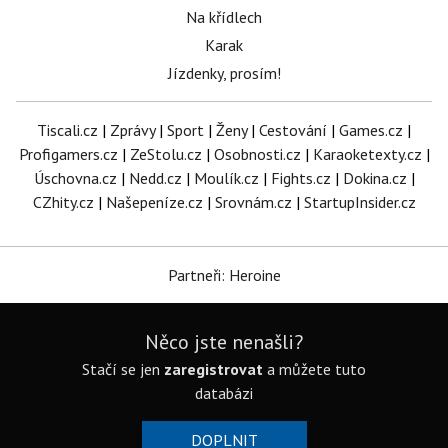
Na křídlech
Karak
Jízdenky, prosím!
Tiscali.cz
|
Zprávy
|
Sport
|
Ženy
|
Cestování
|
Games.cz
|
Profigamers.cz
|
ZeStolu.cz
|
Osobnosti.cz
|
Karaoketexty.cz
|
Úschovna.cz
|
Nedd.cz
|
Moulík.cz
|
Fights.cz
|
Dokina.cz
|
CZhity.cz
|
Našepeníze.cz
|
Srovnám.cz
|
StartupInsider.cz
Partneři: Heroine
Něco jste nenašli?
Stačí se jen
zaregistrovat
a můžete tuto
databázi
DOPLNIT