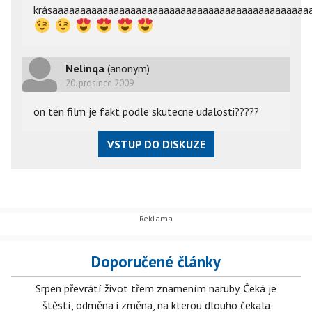
krásaaaaaaaaaaaaaaaaaaaaaaaaaaaaaaaaaaaaaaaaaaaaaa
Nelinqa
(anonym)
20. prosince 2009
on ten film je fakt podle skutecne udalosti?????
VSTUP DO DISKUZE
Doporučené články
Srpen převrátí život třem znamením naruby. Čeká je
štěstí, odměna i změna, na kterou dlouho čekala