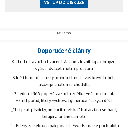
VSTUP DO DISKUZE
Doporučené články
Klid od otravného bzučení: Action zlevnil lapač hmyzu,
vyčistí dvacet metrů prostoru
Silně tlumené tenisky mohou tlumit i váš krevní oběh,
ukazuje anatomie chodidla
2. ledna 1965 poprvé zazněla znělka Večerníčku: Jak
vznikl pořad, který vychoval generace českých dětí
„Chci psát písničky, ne točit reelska.“ Katarzia o selhání,
terapii a online samotě
Tři Edeny za sebou a pak postel: Ewa Farna se pochlubila