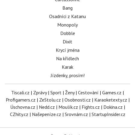
Bang
Osadníci z Katanu
Monopoly
Dobble
Dixit
Krycí jména
Na křídlech
Karak
Jízdenky, prosím!
Tiscali.cz
|
Zprávy
|
Sport
|
Ženy
|
Cestování
|
Games.cz
|
Profigamers.cz
|
ZeStolu.cz
|
Osobnosti.cz
|
Karaoketexty.cz
|
Úschovna.cz
|
Nedd.cz
|
Moulík.cz
|
Fights.cz
|
Dokina.cz
|
CZhity.cz
|
Našepeníze.cz
|
Srovnám.cz
|
StartupInsider.cz