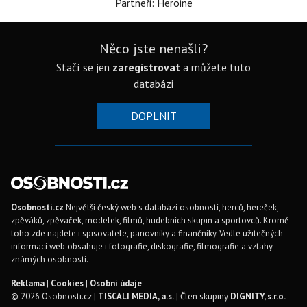
Partneři: Heroine
Něco jste nenašli?
Stačí se jen
zaregistrovat
a můžete tuto
databázi
DOPLNIT
Osobnosti.cz
Největší český web s databází osobností, herců, hereček,
zpěváků, zpěvaček, modelek, filmů, hudebních skupin a sportovců. Kromě
toho zde najdete i spisovatele, panovníky a finančníky. Vedle užitečných
informací web obsahuje i fotografie, diskografie, filmografie a vztahy
známých osobností.
Reklama
|
Cookies
|
Osobní údaje
© 2026 Osobnosti.cz |
TISCALI MEDIA, a.s.
| Člen skupiny
DIGNITY, s.r.o.