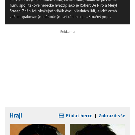
filmu spojí takové herecké hvězdy, jako je Robert De Niro a Meryl
Streep. Zdánlivě obyčejný příběh dvou všedních lidí, jejichž vztah
začne opakovaným náhodným setkáním a je...
Stručný popis
Hrají
Přidat herce
|
Zobrazit vše