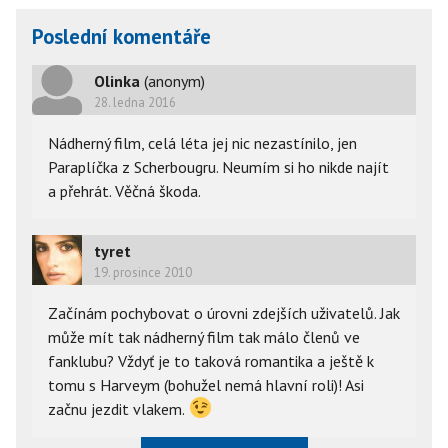
Poslední komentáře
Olinka
(anonym)
28. ledna 2016
Nádherný film, celá léta jej nic nezastínilo, jen
Paraplíčka z Scherbougru. Neumím si ho nikde najít
a přehrát. Věčná škoda.
tyret
19. prosince 2010
Začínám pochybovat o úrovni zdejších uživatelů. Jak
může mít tak nádherný film tak málo členů ve
fanklubu? Vždyť je to taková romantika a ještě k
tomu s Harveym (bohužel nemá hlavní roli)! Asi
začnu jezdit vlakem.