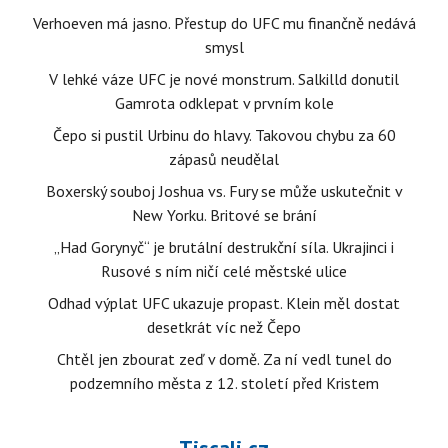
Verhoeven má jasno. Přestup do UFC mu finančně nedává
smysl
V lehké váze UFC je nové monstrum. Salkilld donutil
Gamrota odklepat v prvním kole
Čepo si pustil Urbinu do hlavy. Takovou chybu za 60
zápasů neudělal
Boxerský souboj Joshua vs. Fury se může uskutečnit v
New Yorku. Britové se brání
„Had Gorynyč“ je brutální destrukční síla. Ukrajinci i
Rusové s ním ničí celé městské ulice
Odhad výplat UFC ukazuje propast. Klein měl dostat
desetkrát víc než Čepo
Chtěl jen zbourat zeď v domě. Za ní vedl tunel do
podzemního města z 12. století před Kristem