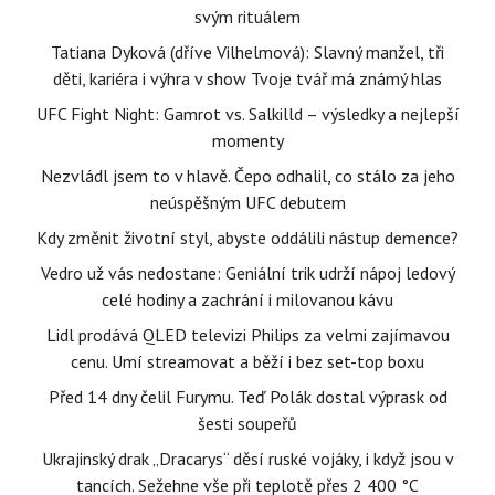
svým rituálem
Tatiana Dyková (dříve Vilhelmová): Slavný manžel, tři
děti, kariéra i výhra v show Tvoje tvář má známý hlas
UFC Fight Night: Gamrot vs. Salkilld – výsledky a nejlepší
momenty
Nezvládl jsem to v hlavě. Čepo odhalil, co stálo za jeho
neúspěšným UFC debutem
Kdy změnit životní styl, abyste oddálili nástup demence?
Vedro už vás nedostane: Geniální trik udrží nápoj ledový
celé hodiny a zachrání i milovanou kávu
Lidl prodává QLED televizi Philips za velmi zajímavou
cenu. Umí streamovat a běží i bez set-top boxu
Před 14 dny čelil Furymu. Teď Polák dostal výprask od
šesti soupeřů
Ukrajinský drak „Dracarys“ děsí ruské vojáky, i když jsou v
tancích. Sežehne vše při teplotě přes 2 400 °C