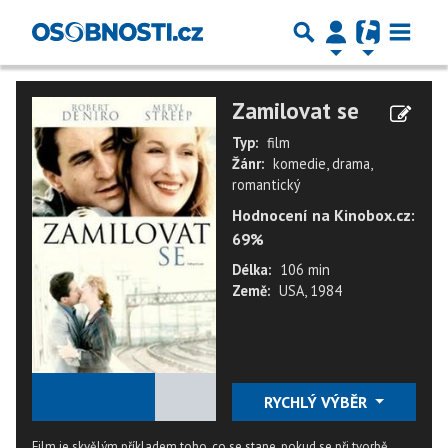
Zamilovat se
Typ:
film
Žánr:
komedie, drama,
romantický
Hodnocení na Kinobox.cz:
69%
Délka:
106 min
Země:
USA, 1984
★
★
★
★
★
RYCHLÝ VÝBĚR
Film je skvělým příkladem toho, co se stane, pokud se při tvorbě