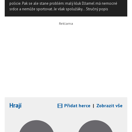
policie. Pak se ale stane problém: malý kluk Džamel má nemocné
srdce a nemůže sportovat. Je však spolužáky...
Stručný popis
Hrají
Přidat herce
|
Zobrazit vše