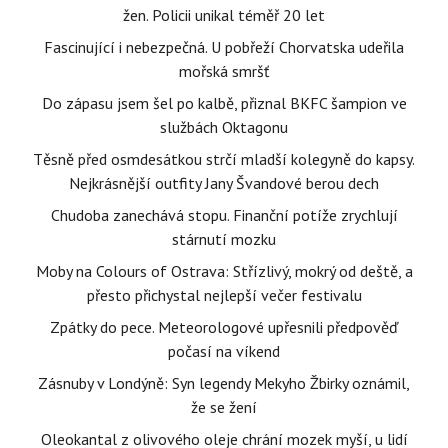
žen. Policii unikal téměř 20 let
Fascinující i nebezpečná. U pobřeží Chorvatska udeřila
mořská smršť
Do zápasu jsem šel po kalbě, přiznal BKFC šampion ve
službách Oktagonu
Těsně před osmdesátkou strčí mladší kolegyně do kapsy.
Nejkrásnější outfity Jany Švandové berou dech
Chudoba zanechává stopu. Finanční potíže zrychlují
stárnutí mozku
Moby na Colours of Ostrava: Střízlivý, mokrý od deště, a
přesto přichystal nejlepší večer festivalu
Zpátky do pece. Meteorologové upřesnili předpověď
počasí na víkend
Zásnuby v Londýně: Syn legendy Mekyho Žbirky oznámil,
že se žení
Oleokantal z olivového oleje chrání mozek myší, u lidí