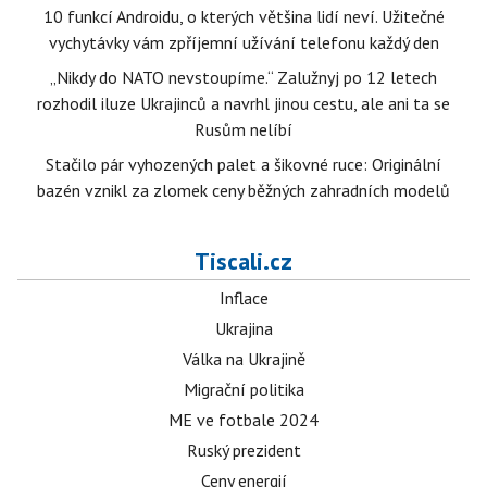
10 funkcí Androidu, o kterých většina lidí neví. Užitečné
vychytávky vám zpříjemní užívání telefonu každý den
„Nikdy do NATO nevstoupíme.“ Zalužnyj po 12 letech
rozhodil iluze Ukrajinců a navrhl jinou cestu, ale ani ta se
Rusům nelíbí
Stačilo pár vyhozených palet a šikovné ruce: Originální
bazén vznikl za zlomek ceny běžných zahradních modelů
Tiscali.cz
Inflace
Ukrajina
Válka na Ukrajině
Migrační politika
ME ve fotbale 2024
Ruský prezident
Ceny energií