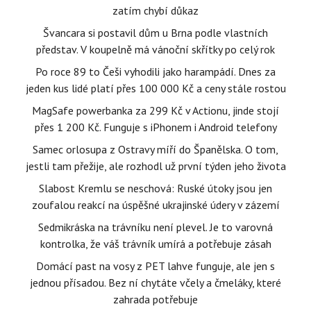
zatím chybí důkaz
Švancara si postavil dům u Brna podle vlastních
představ. V koupelně má vánoční skřítky po celý rok
Po roce 89 to Češi vyhodili jako harampádí. Dnes za
jeden kus lidé platí přes 100 000 Kč a ceny stále rostou
MagSafe powerbanka za 299 Kč v Actionu, jinde stojí
přes 1 200 Kč. Funguje s iPhonem i Android telefony
Samec orlosupa z Ostravy míří do Španělska. O tom,
jestli tam přežije, ale rozhodl už první týden jeho života
Slabost Kremlu se neschová: Ruské útoky jsou jen
zoufalou reakcí na úspěšné ukrajinské údery v zázemí
Sedmikráska na trávníku není plevel. Je to varovná
kontrolka, že váš trávník umírá a potřebuje zásah
Domácí past na vosy z PET lahve funguje, ale jen s
jednou přísadou. Bez ní chytáte včely a čmeláky, které
zahrada potřebuje