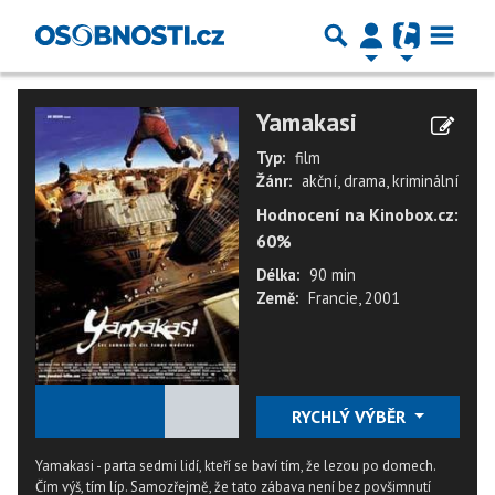
Yamakasi
Typ:
film
Žánr:
akční, drama, kriminální
Hodnocení na Kinobox.cz:
60%
Délka:
90 min
Země:
Francie, 2001
★
★
★
★
★
RYCHLÝ VÝBĚR
Yamakasi - parta sedmi lidí, kteří se baví tím, že lezou po domech.
Čím výš, tím líp. Samozřejmě, že tato zábava není bez povšimnutí