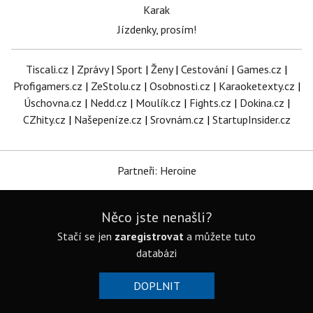
Karak
Jízdenky, prosím!
Tiscali.cz
|
Zprávy
|
Sport
|
Ženy
|
Cestování
|
Games.cz
|
Profigamers.cz
|
ZeStolu.cz
|
Osobnosti.cz
|
Karaoketexty.cz
|
Úschovna.cz
|
Nedd.cz
|
Moulík.cz
|
Fights.cz
|
Dokina.cz
|
CZhity.cz
|
Našepeníze.cz
|
Srovnám.cz
|
StartupInsider.cz
Partneři: Heroine
Něco jste nenašli?
Stačí se jen
zaregistrovat
a můžete tuto
databázi
DOPLNIT