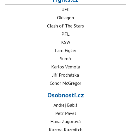
UFC
Oktagon
Clash of The Stars
PFL
KSW
I am Figter
Sumó
Karlos Vémola
Jiří Procházka
Conor McGregor
Osobnosti.cz
Andrej Babiš
Petr Pavel
Hana Zagorová
Kazma Kazmitch