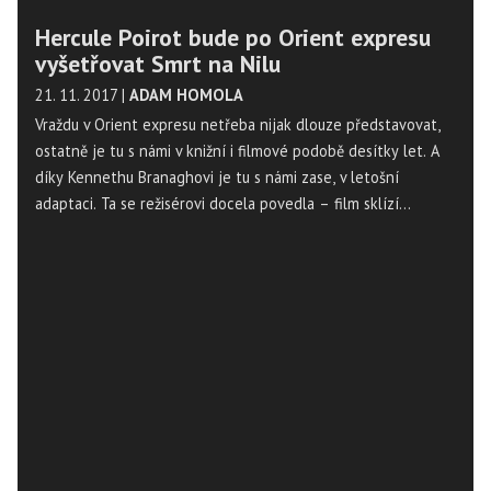
Hercule Poirot bude po Orient expresu
vyšetřovat Smrt na Nilu
21. 11. 2017
|
ADAM HOMOLA
Vraždu v Orient expresu netřeba nijak dlouze představovat,
ostatně je tu s námi v knižní i filmové podobě desítky let. A
díky Kennethu Branaghovi je tu s námi zase, v letošní
adaptaci. Ta se režisérovi docela povedla – film sklízí
převážně pozitivní recenze a lidé na něj do kina chodí, tudíž
na sebe pokračování nenechá dlouho čekat.