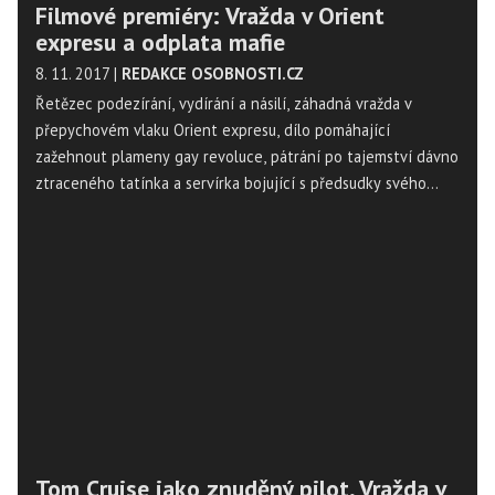
Filmové premiéry: Vražda v Orient
expresu a odplata mafie
8. 11. 2017
|
REDAKCE OSOBNOSTI.CZ
Řetězec podezírání, vydírání a násilí, záhadná vražda v
přepychovém vlaku Orient expresu, dílo pomáhající
zažehnout plameny gay revoluce, pátrání po tajemství dávno
ztraceného tatínka a servírka bojující s předsudky svého
okolí. V tomto týdnu přichází do českých kin 5 filmových
premiér.
Tom Cruise jako znuděný pilot, Vražda v