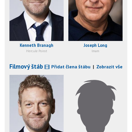
Kenneth Branagh
Joseph Long
Hercule Poirot
Imam
Filmový štáb
Přidat člena štábu
|
Zobrazit vše