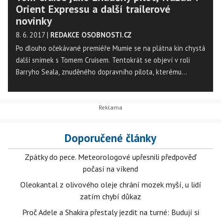
Orient Expressu a další trailerové
novinky
8. 6. 2017
|
REDAKCE OSOBNOSTI.CZ
Po dlouho očekávané premiéře Mumie se na plátna kin chystá
další snímek s Tomem Cruisem. Tentokrát se objeví v roli
Barryho Seala, znuděného dopravního pilota, kterému
potřebnou životní energii dodá spolupráce s CIA. Kromě
Barryho Seala nám uplynulý týden přinesl trailer k
velkolepému ptačímu dobrodružství s názvem Letíme,
novému zpracování jedné z nejznámější detektivky Agaty
Christie Vražda v Orient Expressu, rodinnému snímku plnému
Doporučené články
psích miláčků Pup Star, nebo hvězdně obsazenému dramatu
Blind.
Zpátky do pece. Meteorologové upřesnili předpověď
počasí na víkend
Oleokantal z olivového oleje chrání mozek myší, u lidí
zatím chybí důkaz
Proč Adele a Shakira přestaly jezdit na turné: Budují si