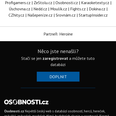
Profigamers.cz
|
ZeStolu.cz
|
Osobnosti.cz
|
Karaoketexty.cz
|
Úschovna.cz
|
Nedd.cz
|
Moulík.cz
|
Fights.cz
|
Dokina.cz
|
CZhity.cz
|
Našepeníze.cz
|
Srovnám.cz
|
StartupInsider.cz
Partneři: Heroine
Něco jste nenašli?
Stačí se jen
zaregistrovat
a můžete tuto
databázi
DOPLNIT
Osobnosti.cz
Největší český web s databází osobností, herců, hereček,