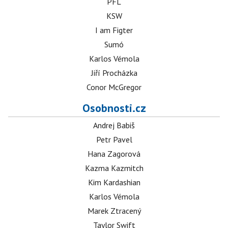
PFL
KSW
I am Figter
Sumó
Karlos Vémola
Jiří Procházka
Conor McGregor
Osobnosti.cz
Andrej Babiš
Petr Pavel
Hana Zagorová
Kazma Kazmitch
Kim Kardashian
Karlos Vémola
Marek Ztracený
Taylor Swift