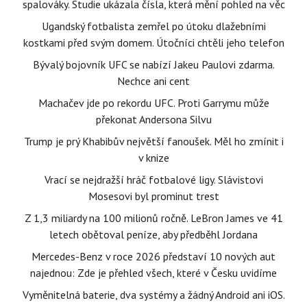
spalováky. Studie ukázala čísla, která mění pohled na věc
Ugandský fotbalista zemřel po útoku dlažebními
kostkami před svým domem. Útočníci chtěli jeho telefon
Bývalý bojovník UFC se nabízí Jakeu Paulovi zdarma.
Nechce ani cent
Machačev jde po rekordu UFC. Proti Garrymu může
překonat Andersona Silvu
Trump je prý Khabibův největší fanoušek. Měl ho zmínit i
v knize
Vrací se nejdražší hráč fotbalové ligy. Slávistovi
Mosesovi byl prominut trest
Z 1,3 miliardy na 100 milionů ročně. LeBron James ve 41
letech obětoval peníze, aby předběhl Jordana
Mercedes-Benz v roce 2026 představí 10 nových aut
najednou: Zde je přehled všech, které v Česku uvidíme
Vyměnitelná baterie, dva systémy a žádný Android ani iOS.