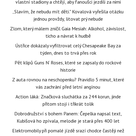
vlastní stadiony a chtějí, aby fanoušci jezdili za nimi
„Slavím, že nebudu mít děti." Kovalová vyřešila otázku
jednou provždy, litovat prý nebude
Zlom, který málem zničil Gaia Mesiah: Alkohol, závislost,
ticho a návrat k hudbě
Ústřice dokázaly vyfiltrovat celý Chesapeake Bay za
týden, dnes to trvá přes rok
Pět klipů Guns N‘ Roses, které se zapsaly do rockové
historie
Z auta rovnou na neschopenku? Pravidlo 5 minut, které
vás zachrání před letní angínou
Action láká: Značková sluchátka za 244 korun, jinde
přitom stojí i třikrát tolik
Dobrodružství s bohem Panem: Čepelka napsal text,
Kubišová ho zpívala, melodie je stará přes 400 let
Elektromobily při pomalé jízdě srazí chodce častěji než