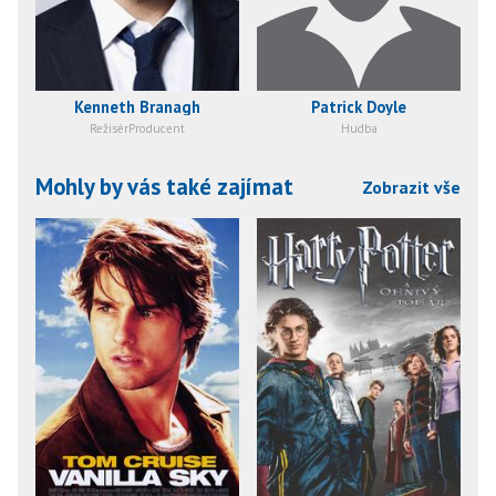
Kenneth Branagh
Patrick Doyle
RežisérProducent
Hudba
Mohly by vás také zajímat
Zobrazit vše