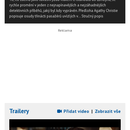
rychle promění v jeden z nejnapínavějších a nejzáhadnějších
detektivních příběhů, jaký byl kdy vyprávěn. Předloha Agathy Christie
popisuje osudy třinácti pasažérů uvízlých v...
Stručný popis
Trailery
Přidat video
|
Zobrazit vše