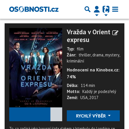
Vražda v Orient
expresu
Typ:
film
Žánr:
thriller, drama, mystery,
kriminální
Hodnocení na Kinobox.cz:
74%
Délka:
114 min
Motto:
Každý je podezřelý
Země:
USA, 2017
★
★
★
★
★
RYCHLÝ VÝBĚR
To, co začíná jako luxusní jízda vlakem z Istanbulu do Londýna, se