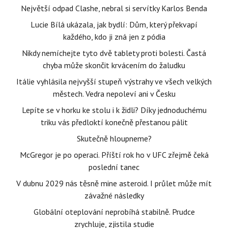
Největší odpad Clashe, nebral si servítky Karlos Benda
Lucie Bílá ukázala, jak bydlí: Dům, který překvapí
každého, kdo ji zná jen z pódia
Nikdy nemíchejte tyto dvě tablety proti bolesti. Častá
chyba může skončit krvácením do žaludku
Itálie vyhlásila nejvyšší stupeň výstrahy ve všech velkých
městech. Vedra nepoleví ani v Česku
Lepíte se v horku ke stolu i k židli? Díky jednoduchému
triku vás předloktí konečně přestanou pálit
Skutečně hloupneme?
McGregor je po operaci. Příští rok ho v UFC zřejmě čeká
poslední tanec
V dubnu 2029 nás těsně mine asteroid. I průlet může mít
závažné následky
Globální oteplování neprobíhá stabilně. Prudce
zrychluje, zjistila studie