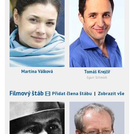
Martina Válková
Tomáš Krejčíř
Egon Schmidt
Filmový štáb
Přidat člena štábu
|
Zobrazit vše