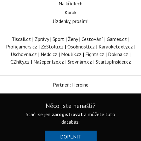
Na křídlech
Karak
Jízdenky, prosím!
Tiscali.cz
|
Zprávy
|
Sport
|
Ženy
|
Cestování
|
Games.cz
|
Profigamers.cz
|
ZeStolu.cz
|
Osobnosti.cz
|
Karaoketexty.cz
|
Úschovna.cz
|
Nedd.cz
|
Moulík.cz
|
Fights.cz
|
Dokina.cz
|
CZhity.cz
|
Našepeníze.cz
|
Srovnám.cz
|
StartupInsider.cz
Partneři: Heroine
Něco jste nenašli?
Stačí se jen
zaregistrovat
a můžete tuto
databázi
DOPLNIT