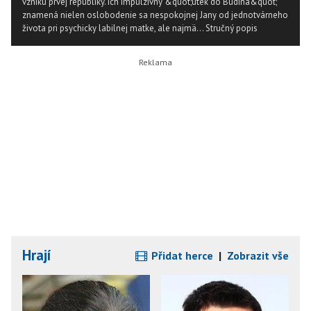
vzniku prvej republiky. Ich impulzívny &quot;útek do Budína&quot;
znamená nielen oslobodenie sa nespokojnej Jany od jednotvárneho
života pri psychicky labilnej matke, ale najmä...
Stručný popis
Hrají
Přidat herce
|
Zobrazit vše