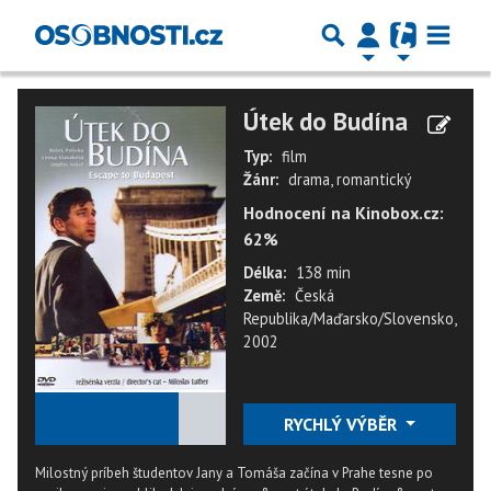
Útek do Budína
Typ:
film
Žánr:
drama, romantický
Hodnocení na Kinobox.cz:
62%
Délka:
138 min
Země:
Česká
Republika/Maďarsko/Slovensko,
2002
★
★
★
★
★
RYCHLÝ VÝBĚR
Milostný príbeh študentov Jany a Tomáša začína v Prahe tesne po