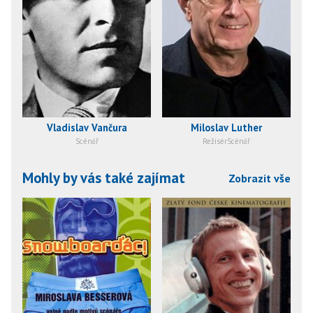
Vladislav Vančura
Miloslav Luther
Scénář
RežisérScénář
Mohly by vás také zajímat
Zobrazit vše