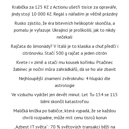
Krabička za 125 Kč z Actionu ušetří tisíce za opraváře,
jindy stojí 10 000 Kč. Regál s nářadím je věčně prázdný
Rusko zjistilo, že éra bitevních helikoptér skončila, a
pomalu je vyřazuje. Ukrajinci je proškolili, jak to nikdy
nečekali
Rajčata do limonády? V Itálii je to klasika a chuť předčí i
citrónovku. Stačí 500 g rajčat a jeden citrón
Kvete i v zimě a stačí mu kousek kořínku. Ptačinec
žabinec je noční můra zahrádkářů, dá se ho ale zbavit
Nejhloupější znamení zvěrokruhu: 4 hlupáci dle
astrologie
Ve vzduchu vydržel jen devět minut. Let Tu-154 se 115
lidmi skončil katastrofou
Maličká knížka po babičce, která vypadá, že se každou
chvíli rozpadne, může mít cenu tisíců korun
„Azbest IT světa“: 70 % světových transakcí běží na