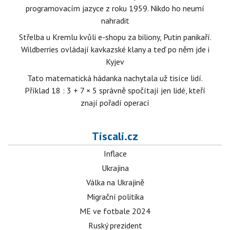
programovacím jazyce z roku 1959. Nikdo ho neumí
nahradit
Střelba u Kremlu kvůli e-shopu za biliony, Putin panikaří.
Wildberries ovládají kavkazské klany a teď po něm jde i
Kyjev
Tato matematická hádanka nachytala už tisíce lidí.
Příklad 18 : 3 + 7 × 5 správně spočítají jen lidé, kteří
znají pořadí operací
Tiscali.cz
Inflace
Ukrajina
Válka na Ukrajině
Migrační politika
ME ve fotbale 2024
Ruský prezident