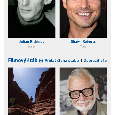
Julian Richings
Shawn Roberts
James
Tony
Filmový štáb
Přidat člena štábu
|
Zobrazit vše