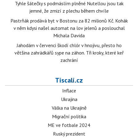
Tyhle šátečky s podmáslím plněné Nutellou jsou tak
jemné, že zmizí z plechu během chvíle
Pastrňák prodává byt v Bostonu za 82 milionů Kč. Kohák
v něm kdysi našel automat na lov jelenů a poslouchal
Michala Davida
Jahodám v červenci škodí chlór v hnojivu, přesto ho
většina zahrádkářů sype na záhon. Tři kroky, které keř
zachrání
Tiscali.cz
Inflace
Ukrajina
Válka na Ukrajině
Migrační politika
ME ve fotbale 2024
Ruský prezident