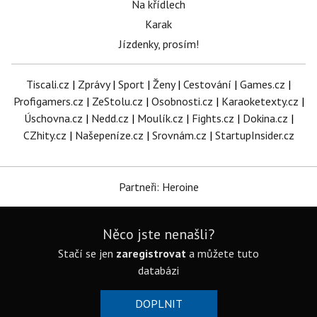
Na křídlech
Karak
Jízdenky, prosím!
Tiscali.cz
|
Zprávy
|
Sport
|
Ženy
|
Cestování
|
Games.cz
|
Profigamers.cz
|
ZeStolu.cz
|
Osobnosti.cz
|
Karaoketexty.cz
|
Úschovna.cz
|
Nedd.cz
|
Moulík.cz
|
Fights.cz
|
Dokina.cz
|
CZhity.cz
|
Našepeníze.cz
|
Srovnám.cz
|
StartupInsider.cz
Partneři: Heroine
Něco jste nenašli?
Stačí se jen
zaregistrovat
a můžete tuto
databázi
DOPLNIT