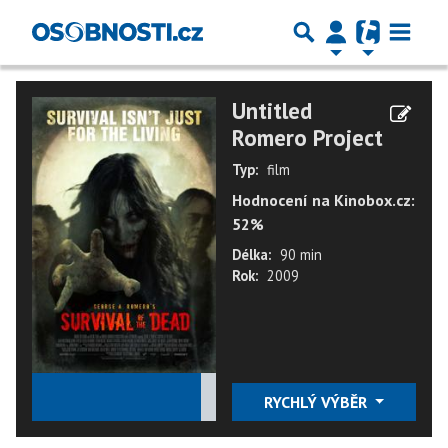
Untitled
Romero Project
Typ:
film
Hodnocení na Kinobox.cz:
52%
Délka:
90 min
Rok:
2009
★
★
★
★
★
RYCHLÝ VÝBĚR