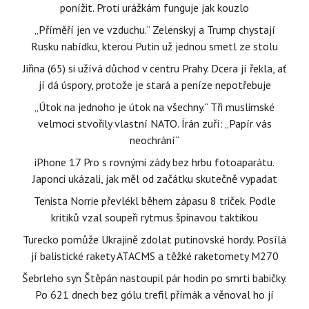
ponížit. Proti urážkám funguje jak kouzlo
„Příměří jen ve vzduchu.“ Zelenskyj a Trump chystají
Rusku nabídku, kterou Putin už jednou smetl ze stolu
Jiřina (65) si užívá důchod v centru Prahy. Dcera jí řekla, ať
jí dá úspory, protože je stará a peníze nepotřebuje
„Útok na jednoho je útok na všechny.“ Tři muslimské
velmoci stvořily vlastní NATO. Írán zuří: „Papír vás
neochrání“
iPhone 17 Pro s rovnými zády bez hrbu fotoaparátu.
Japonci ukázali, jak měl od začátku skutečně vypadat
Tenista Norrie převlékl během zápasu 8 triček. Podle
kritiků vzal soupeři rytmus špinavou taktikou
Turecko pomůže Ukrajině zdolat putinovské hordy. Posílá
jí balistické rakety ATACMS a těžké raketomety M270
Šebrleho syn Štěpán nastoupil pár hodin po smrti babičky.
Po 621 dnech bez gólu trefil přímák a věnoval ho jí