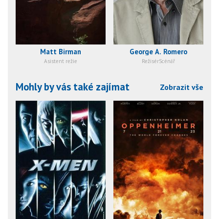
Matt Birman
George A. Romero
Asistent režie
RežisérScénář
Mohly by vás také zajímat
Zobrazit vše