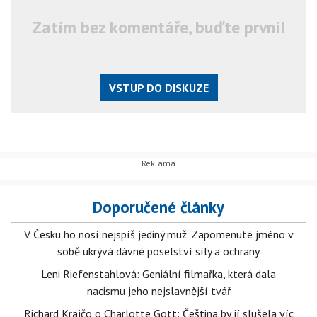
Zatím bez komentáře, buďte první!
VSTUP DO DISKUZE
Doporučené články
V Česku ho nosí nejspíš jediný muž. Zapomenuté jméno v
sobě ukrývá dávné poselství síly a ochrany
Leni Riefenstahlová: Geniální filmařka, která dala
nacismu jeho nejslavnější tvář
Richard Krajčo o Charlotte Gott: Čeština by jí slušela víc