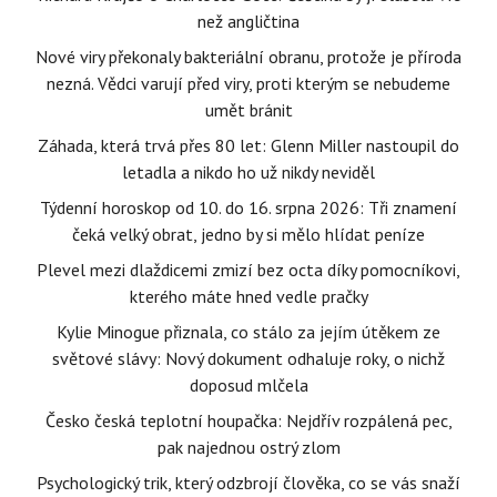
než angličtina
Nové viry překonaly bakteriální obranu, protože je příroda
nezná. Vědci varují před viry, proti kterým se nebudeme
umět bránit
Záhada, která trvá přes 80 let: Glenn Miller nastoupil do
letadla a nikdo ho už nikdy neviděl
Týdenní horoskop od 10. do 16. srpna 2026: Tři znamení
čeká velký obrat, jedno by si mělo hlídat peníze
Plevel mezi dlaždicemi zmizí bez octa díky pomocníkovi,
kterého máte hned vedle pračky
Kylie Minogue přiznala, co stálo za jejím útěkem ze
světové slávy: Nový dokument odhaluje roky, o nichž
doposud mlčela
Česko česká teplotní houpačka: Nejdřív rozpálená pec,
pak najednou ostrý zlom
Psychologický trik, který odzbrojí člověka, co se vás snaží