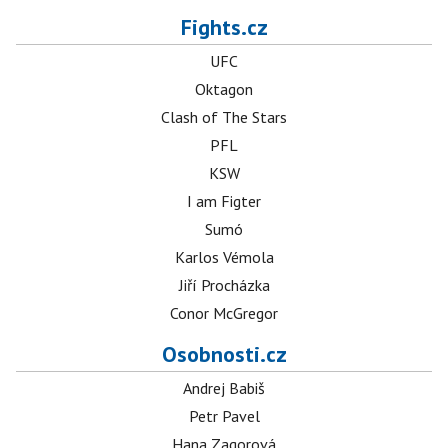
Fights.cz
UFC
Oktagon
Clash of The Stars
PFL
KSW
I am Figter
Sumó
Karlos Vémola
Jiří Procházka
Conor McGregor
Osobnosti.cz
Andrej Babiš
Petr Pavel
Hana Zagorová