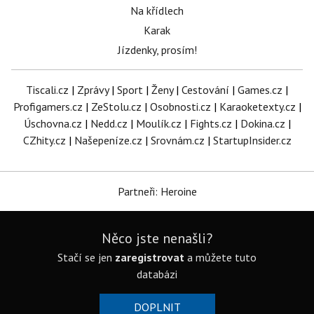
Na křídlech
Karak
Jízdenky, prosím!
Tiscali.cz
|
Zprávy
|
Sport
|
Ženy
|
Cestování
|
Games.cz
|
Profigamers.cz
|
ZeStolu.cz
|
Osobnosti.cz
|
Karaoketexty.cz
|
Úschovna.cz
|
Nedd.cz
|
Moulík.cz
|
Fights.cz
|
Dokina.cz
|
CZhity.cz
|
Našepeníze.cz
|
Srovnám.cz
|
StartupInsider.cz
Partneři: Heroine
Něco jste nenašli?
Stačí se jen
zaregistrovat
a můžete tuto
databázi
DOPLNIT