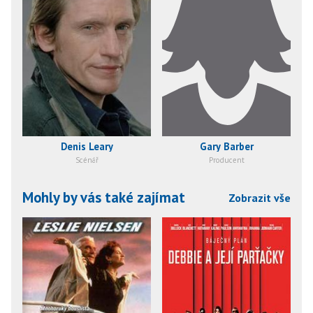
Denis Leary
Gary Barber
Scénář
Producent
Mohly by vás také zajímat
Zobrazit vše