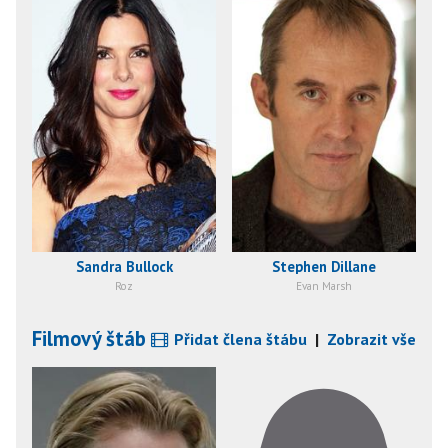
Sandra Bullock
Stephen Dillane
Roz
Evan Marsh
Filmový štáb
Přidat člena štábu
|
Zobrazit vše