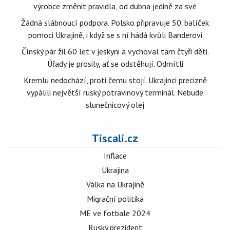
výrobce změnit pravidla, od dubna jedině za své
Žádná slábnoucí podpora. Polsko připravuje 50. balíček
pomoci Ukrajině, i když se s ní hádá kvůli Banderovi
Čínský pár žil 60 let v jeskyni a vychoval tam čtyři děti.
Úřady je prosily, ať se odstěhují. Odmítli
Kremlu nedochází, proti čemu stojí. Ukrajinci precizně
vypálili největší ruský potravinový terminál. Nebude
slunečnicový olej
Tiscali.cz
Inflace
Ukrajina
Válka na Ukrajině
Migrační politika
ME ve fotbale 2024
Ruský prezident