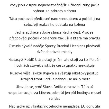
Vosy jsou v srpnu nejnebezpečnější: Přírodní triky, jak je
vyhnat ze zahrady a domu
Táta pochoval předčasně narozenou dceru a políbil ji na
čelo. Její reakce ho dostala na kolena
Jedna aplikace slibuje slunce, druhá déšť. Proč se
předpovědi počasí v telefonu tak liší a která má pravdu
Ostuda bývalé naděje Sparty. Brankář Heerkens předvedl
dvě nehorázné minely
Galaxy Z Fold8 Ultra stojí jmění, ale stojí za to. Po pár
hodinách člověk zjistí, že cesta zpátky neexistuje
Rusové věští zkázu Kyjeva a zvěstují raketový postup.
Ukrajinci frontu drží a nehnou se ani o metr
Ukazuje se, proč Slavia Bořila odstavila. Tělo už
nespolupracuje, za Liberec odehrál jen půl hodiny a musel
střídat
Nabíječku už v krabici notebooku nenajdete. EU donutila