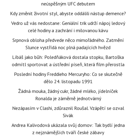
neúspěšným UFC debutem
Kdy změnit životní styl, abyste oddálili nástup demence?
Vedro už vás nedostane: Geniální trik udrží nápoj ledový
celé hodiny a zachrání i milovanou kávu
Srpnová obloha předvede něco mimořádného. Zatmění
Slunce vystřídá noc plná padajících hvězd
Líbáš jako bůh: Poledňáková dostala stopku, Bartoška
odmítl sportovat a ústřední píseň, která film přerostla
Poslední hodiny Freddieho Mercuryho: Co se skutečně
dělo 24. listopadu 1991
Žádná mouka, žádný cukr, žádné mléko, jídelníček
Ronalda je záměrně jednotvárný
Nezápasím v Clashi, zdůraznil Roušal. Vzápětí se ozval
Sivák
Andrea Kalivodová ukázala svůj domov: Tak bydlí jedna
z nejznámějších tváří české zábavy