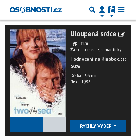
Uloupená srdce
Typ:
film
Žánr:
komedie, romantický
Hodnocení na Kinobox.cz:
50%
Délka:
96 min
Rok:
1996
★
★
★
★
★
RYCHLÝ VÝBĚR