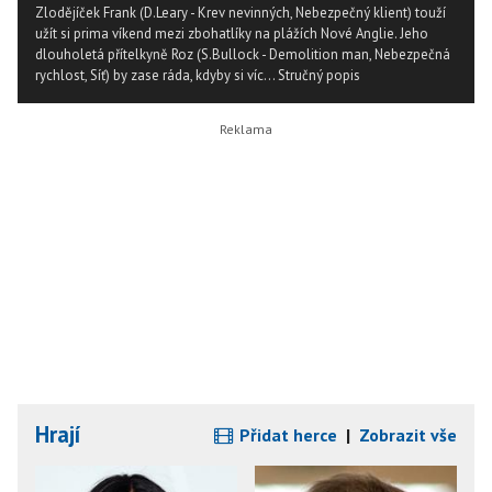
Zlodějíček Frank (D.Leary - Krev nevinných, Nebezpečný klient) touží
užít si prima víkend mezi zbohatlíky na plážích Nové Anglie. Jeho
dlouholetá přítelkyně Roz (S.Bullock - Demolition man, Nebezpečná
rychlost, Síť) by zase ráda, kdyby si víc...
Stručný popis
Hrají
Přidat herce
|
Zobrazit vše