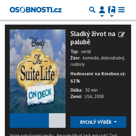
Sladký život na
palubě
Typ:
seriál
Žánr:
komedie, dobrodružný,
rodinný
Hodnocení na Kinobox.cz:
62%
Délka:
30 min
Země:
USA, 2008
★
★
★
★
★
RYCHLÝ VÝBĚR
Volné pokračování seriálu ,,the suite life of zack and cody". Zack