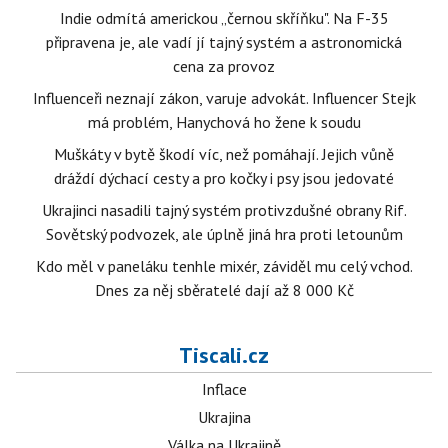
Indie odmítá americkou „černou skříňku". Na F-35
připravena je, ale vadí jí tajný systém a astronomická
cena za provoz
Influenceři neznají zákon, varuje advokát. Influencer Stejk
má problém, Hanychová ho žene k soudu
Muškáty v bytě škodí víc, než pomáhají. Jejich vůně
dráždí dýchací cesty a pro kočky i psy jsou jedovaté
Ukrajinci nasadili tajný systém protivzdušné obrany Rif.
Sovětský podvozek, ale úplně jiná hra proti letounům
Kdo měl v paneláku tenhle mixér, záviděl mu celý vchod.
Dnes za něj sběratelé dají až 8 000 Kč
Tiscali.cz
Inflace
Ukrajina
Válka na Ukrajině