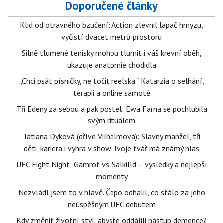
Doporučené články
Klid od otravného bzučení: Action zlevnil lapač hmyzu,
vyčistí dvacet metrů prostoru
Silně tlumené tenisky mohou tlumit i váš krevní oběh,
ukazuje anatomie chodidla
„Chci psát písničky, ne točit reelska.“ Katarzia o selhání,
terapii a online samotě
Tři Edeny za sebou a pak postel: Ewa Farna se pochlubila
svým rituálem
Tatiana Dyková (dříve Vilhelmová): Slavný manžel, tři
děti, kariéra i výhra v show Tvoje tvář má známý hlas
UFC Fight Night: Gamrot vs. Salkilld – výsledky a nejlepší
momenty
Nezvládl jsem to v hlavě. Čepo odhalil, co stálo za jeho
neúspěšným UFC debutem
Kdy změnit životní styl, abyste oddálili nástup demence?