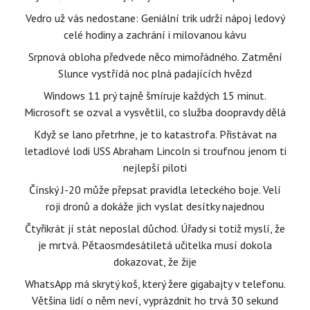
Vedro už vás nedostane: Geniální trik udrží nápoj ledový
celé hodiny a zachrání i milovanou kávu
Srpnová obloha předvede něco mimořádného. Zatmění
Slunce vystřídá noc plná padajících hvězd
Windows 11 prý tajně šmíruje každých 15 minut.
Microsoft se ozval a vysvětlil, co služba doopravdy dělá
Když se lano přetrhne, je to katastrofa. Přistávat na
letadlové lodi USS Abraham Lincoln si troufnou jenom ti
nejlepší piloti
Čínský J-20 může přepsat pravidla leteckého boje. Velí
roji dronů a dokáže jich vyslat desítky najednou
Čtyřikrát jí stát neposlal důchod. Úřady si totiž myslí, že
je mrtvá. Pětaosmdesátiletá učitelka musí dokola
dokazovat, že žije
WhatsApp má skrytý koš, který žere gigabajty v telefonu.
Většina lidí o něm neví, vyprázdnit ho trvá 30 sekund