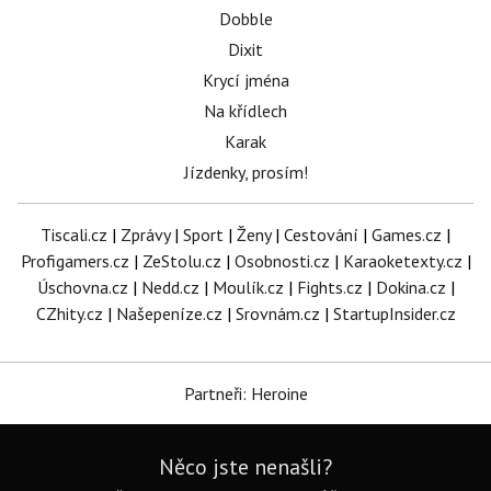
Dobble
Dixit
Krycí jména
Na křídlech
Karak
Jízdenky, prosím!
Tiscali.cz
|
Zprávy
|
Sport
|
Ženy
|
Cestování
|
Games.cz
|
Profigamers.cz
|
ZeStolu.cz
|
Osobnosti.cz
|
Karaoketexty.cz
|
Úschovna.cz
|
Nedd.cz
|
Moulík.cz
|
Fights.cz
|
Dokina.cz
|
CZhity.cz
|
Našepeníze.cz
|
Srovnám.cz
|
StartupInsider.cz
Partneři: Heroine
Něco jste nenašli?