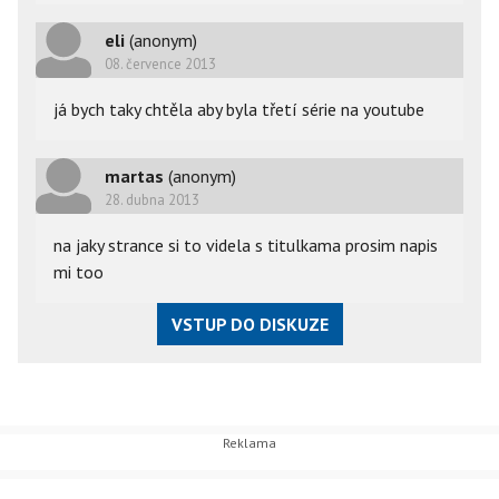
eli
(anonym)
08. července 2013
já bych taky chtěla aby byla třetí série na youtube
martas
(anonym)
28. dubna 2013
na jaky strance si to videla s titulkama prosim napis
mi too
VSTUP DO DISKUZE