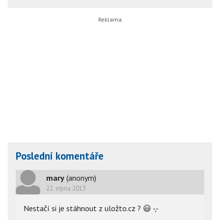
Poslední komentáře
mary
(anonym)
22. srpna 2013
Nestačí si je stáhnout z uložto.cz ?
😃
-,-