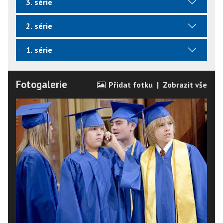
3. série
2. série
1. série
Fotogalerie
Přidat fotku
|
Zobrazit vše