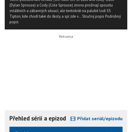
(Dylan Sprouse) a Cody (Cole Sprouse) znovu prožívají spoustu
zvláštních a zábavných situací, ale tentokrát na palubě lodi SS
Tipton, kde chodí také do školy a spí zde v...
Stručný popis
Podrobný
popis
Přehled sérií a epizod
Přidat seriál/epizodu