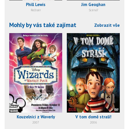
Phill Lewis
Jim Geoghan
Režisér
Scénář
Mohly by vás také zajímat
Zobrazit vše
Kouzelníci z Waverly
V tom domě straší!
2007
2006