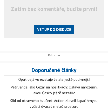
Zatím bez komentáře, buďte první!
VSTUP DO DISKUZE
Doporučené články
Opak dejá vu existuje. Je ale ještě podivnější
Petr Janda jako Cézar na nosítkách: Oslava narozenin,
jakou Česko ještě nezažilo
Klid od otravného bzučení: Action zlevnil lapač hmyzu,
vyčistí dvacet metrů prostoru