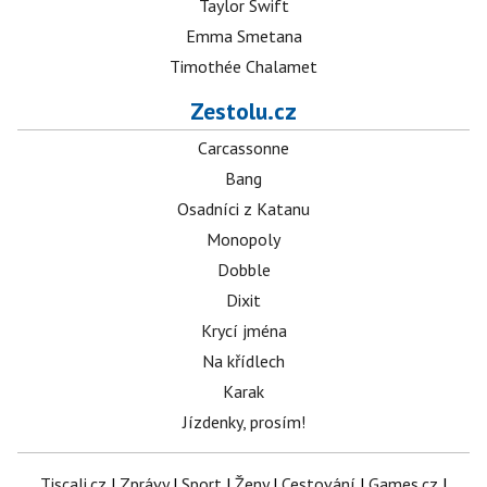
Taylor Swift
Emma Smetana
Timothée Chalamet
Zestolu.cz
Carcassonne
Bang
Osadníci z Katanu
Monopoly
Dobble
Dixit
Krycí jména
Na křídlech
Karak
Jízdenky, prosím!
Tiscali.cz
|
Zprávy
|
Sport
|
Ženy
|
Cestování
|
Games.cz
|