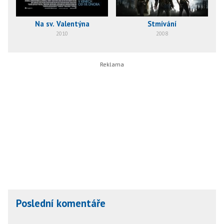
Na sv. Valentýna
Stmívání
T
2010
2008
Poslední komentáře