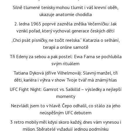
Silně tlumené tenisky mohou tlumit i váš krevní oběh,
ukazuje anatomie chodidla
2. ledna 1965 poprvé zazněla znělka Večerníčku: Jak
vznikl pořad, který vychoval generace českých dětí
„Chci psát písničky, ne točit reelska.“ Katarzia o selhání,
terapii a online samotě
Tři Edeny za sebou a pak postel: Ewa Farna se pochlubila
svým rituálem
Tatiana Dyková (dříve Vilhelmová): Slavný manžel, tři
děti, kariéra i výhra v show Tvoje tvář má známý hlas
UFC Fight Night: Gamrot vs. Salkilld – výsledky a nejlepší
momenty
Nezvládl jsem to v hlavě. Čepo odhalil, co stálo za jeho
neúspěšným UFC debutem
3 retro mobily měl kdysi skoro každý, dnes vám vynesou i
milion. Sběratelé vyžadují jedinou podmínku