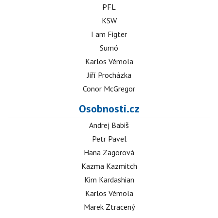
PFL
KSW
I am Figter
Sumó
Karlos Vémola
Jiří Procházka
Conor McGregor
Osobnosti.cz
Andrej Babiš
Petr Pavel
Hana Zagorová
Kazma Kazmitch
Kim Kardashian
Karlos Vémola
Marek Ztracený