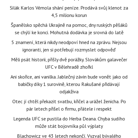
Silák Karlos Vémola shání peníze. Prodává svůj klenot za
4,5 milionu korun
Španělsko spěchá Ukrajině na pomoc, dny ruských pěšáků
se chýlí ke konci. Mohutná dodávka je srovná do latě
5 znamení, která nikdy neodpoví hned na zprávu. Nejsou
ignoranti, jen si potřebují rozmyslet odpověď
Měli psát historii, přišly dvě porážky. Slovákům galavečer
UFC v Bělehradě zhořkl
Ani skořice, ani vanilka. Jablečný závin bude vonět jako od
babičky díky 1 surovině, kterou Rakušané přidávají
odjakživa
Otec jí chtěl překazit svatbu, křičel a urážel ženicha. Po
pár letech přišel o firmu, přátele i respekt
Legenda UFC se pustila do Herba Deana. Chyba sudího
může stát bojovníka půl výplaty
Blachowicz ve 43 letech nekončí. Vyzval bývalého