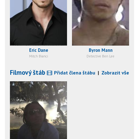
Eric Dane
Byron Mann
Mitch Bianci
Detective Ben Lee
Filmový štáb
Přidat člena štábu
|
Zobrazit vše