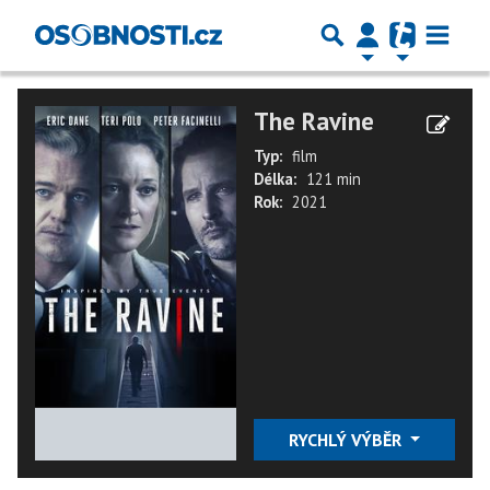
The Ravine
Typ:
film
Délka:
121 min
Rok:
2021
★
★
★
★
★
RYCHLÝ VÝBĚR