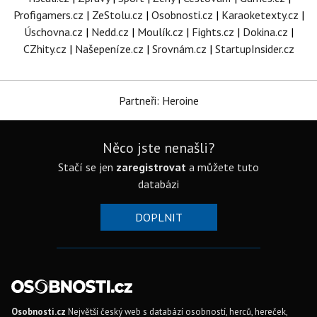
Profigamers.cz
|
ZeStolu.cz
|
Osobnosti.cz
|
Karaoketexty.cz
|
Úschovna.cz
|
Nedd.cz
|
Moulík.cz
|
Fights.cz
|
Dokina.cz
|
CZhity.cz
|
Našepeníze.cz
|
Srovnám.cz
|
StartupInsider.cz
Partneři: Heroine
Něco jste nenašli?
Stačí se jen
zaregistrovat
a můžete tuto
databázi
DOPLNIT
Osobnosti.cz
Největší český web s databází osobností, herců, hereček,