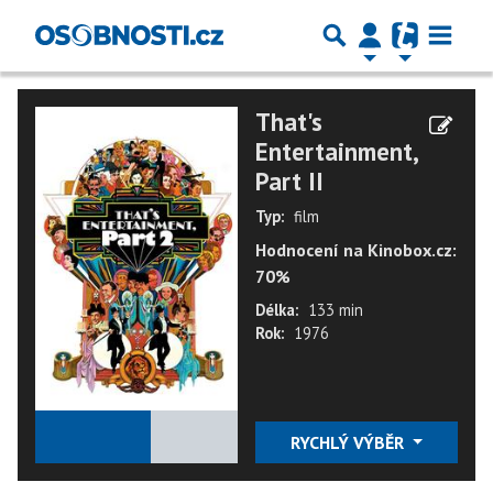
That's
Entertainment,
Part II
Typ:
film
Hodnocení na Kinobox.cz:
70%
Délka:
133 min
Rok:
1976
★
★
★
★
★
RYCHLÝ VÝBĚR