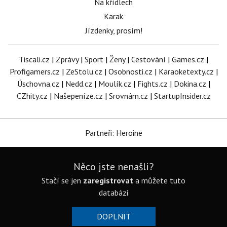
Na křídlech
Karak
Jízdenky, prosím!
Tiscali.cz
|
Zprávy
|
Sport
|
Ženy
|
Cestování
|
Games.cz
|
Profigamers.cz
|
ZeStolu.cz
|
Osobnosti.cz
|
Karaoketexty.cz
|
Úschovna.cz
|
Nedd.cz
|
Moulík.cz
|
Fights.cz
|
Dokina.cz
|
CZhity.cz
|
Našepeníze.cz
|
Srovnám.cz
|
StartupInsider.cz
Partneři: Heroine
Něco jste nenašli?
Stačí se jen
zaregistrovat
a můžete tuto
databázi
DOPLNIT