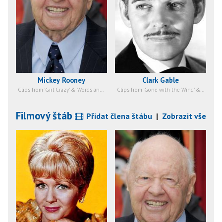
Mickey Rooney
Clark Gable
Clips from 'Girl Crazy' & 'Words and Music' etc.
Clips from 'Gone with the Wind' & 'Strange Cargo' etc.
Filmový štáb
Přidat člena štábu
|
Zobrazit vše