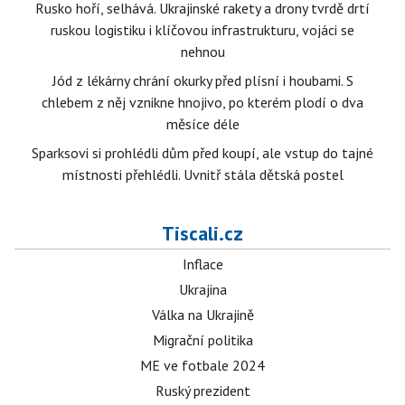
Rusko hoří, selhává. Ukrajinské rakety a drony tvrdě drtí
ruskou logistiku i klíčovou infrastrukturu, vojáci se
nehnou
Jód z lékárny chrání okurky před plísní i houbami. S
chlebem z něj vznikne hnojivo, po kterém plodí o dva
měsíce déle
Sparksovi si prohlédli dům před koupí, ale vstup do tajné
místnosti přehlédli. Uvnitř stála dětská postel
Tiscali.cz
Inflace
Ukrajina
Válka na Ukrajině
Migrační politika
ME ve fotbale 2024
Ruský prezident