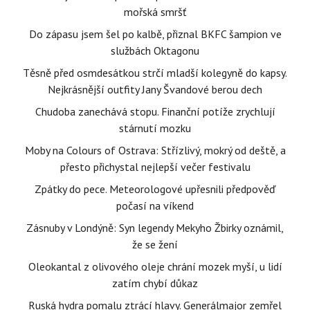
mořská smršť
Do zápasu jsem šel po kalbě, přiznal BKFC šampion ve
službách Oktagonu
Těsně před osmdesátkou strčí mladší kolegyně do kapsy.
Nejkrásnější outfity Jany Švandové berou dech
Chudoba zanechává stopu. Finanční potíže zrychlují
stárnutí mozku
Moby na Colours of Ostrava: Střízlivý, mokrý od deště, a
přesto přichystal nejlepší večer festivalu
Zpátky do pece. Meteorologové upřesnili předpověď
počasí na víkend
Zásnuby v Londýně: Syn legendy Mekyho Žbirky oznámil,
že se žení
Oleokantal z olivového oleje chrání mozek myší, u lidí
zatím chybí důkaz
Ruská hydra pomalu ztrácí hlavy. Generálmajor zemřel