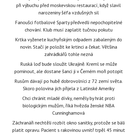
při výbuchu před moskevskou restaurací, když slavil
narozeniny šéfa vzdušných sil
Fanoušci fotbalové Sparty předvedli nepochopitelné
chování. Klub musí zaplatit tučnou pokutu
Krtka vyženete kuchyňským odpadem zabaleným do
novin. Stačí je položit ke krtinci a čekat. Většina
zahrádkářů tohle nezná
Ruská loď bude sloužit Ukrajině. Kreml se může
pominout, ale dostane šanci ji v Černém moři potopit
Rusům dávají po hubě dobrovolníci z 72 zemí světa.
Skoro polovina jich přijela z Latinské Ameriky
Chci chránit mladé dívky, neměly by hrát proti
biologickým mužům, říká hvězda ženské NBA
Cunninghamová
Záchranáři nechtěli rozbít okno sanitky, protože se báli
platit opravu. Pacient s rakovinou uvnitř trpěl 45 minut