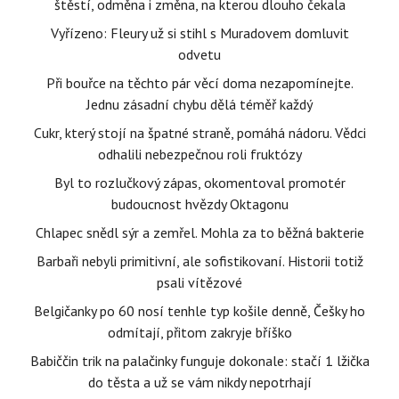
štěstí, odměna i změna, na kterou dlouho čekala
Vyřízeno: Fleury už si stihl s Muradovem domluvit
odvetu
Při bouřce na těchto pár věcí doma nezapomínejte.
Jednu zásadní chybu dělá téměř každý
Cukr, který stojí na špatné straně, pomáhá nádoru. Vědci
odhalili nebezpečnou roli fruktózy
Byl to rozlučkový zápas, okomentoval promotér
budoucnost hvězdy Oktagonu
Chlapec snědl sýr a zemřel. Mohla za to běžná bakterie
Barbaři nebyli primitivní, ale sofistikovaní. Historii totiž
psali vítězové
Belgičanky po 60 nosí tenhle typ košile denně, Češky ho
odmítají, přitom zakryje bříško
Babiččin trik na palačinky funguje dokonale: stačí 1 lžička
do těsta a už se vám nikdy nepotrhají