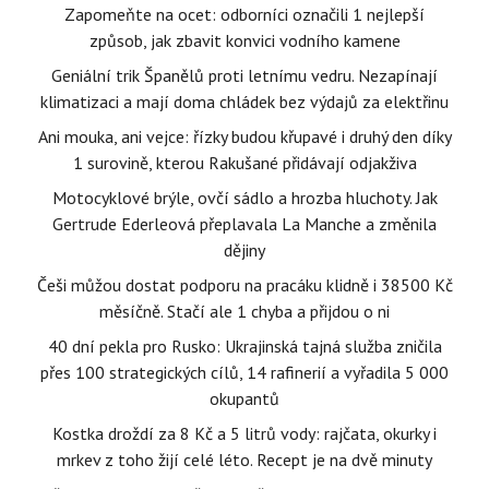
Zapomeňte na ocet: odborníci označili 1 nejlepší
způsob, jak zbavit konvici vodního kamene
Geniální trik Španělů proti letnímu vedru. Nezapínají
klimatizaci a mají doma chládek bez výdajů za elektřinu
Ani mouka, ani vejce: řízky budou křupavé i druhý den díky
1 surovině, kterou Rakušané přidávají odjakživa
Motocyklové brýle, ovčí sádlo a hrozba hluchoty. Jak
Gertrude Ederleová přeplavala La Manche a změnila
dějiny
Češi můžou dostat podporu na pracáku klidně i 38500 Kč
měsíčně. Stačí ale 1 chyba a přijdou o ni
40 dní pekla pro Rusko: Ukrajinská tajná služba zničila
přes 100 strategických cílů, 14 rafinerií a vyřadila 5 000
okupantů
Kostka droždí za 8 Kč a 5 litrů vody: rajčata, okurky i
mrkev z toho žijí celé léto. Recept je na dvě minuty