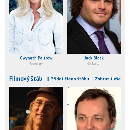
Gwyneth Paltrow
Jack Black
Rosemary
Hal Larson
Filmový štáb
Přidat člena štábu
|
Zobrazit vše