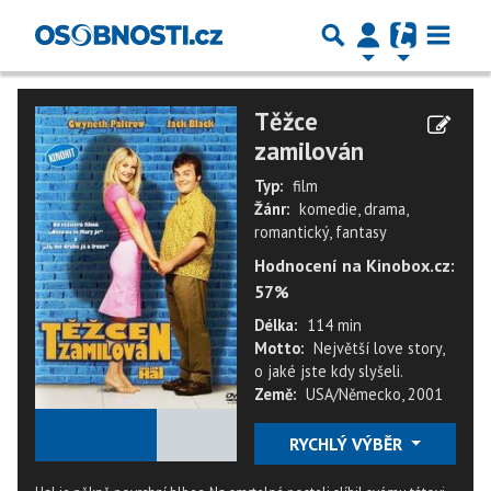
Těžce
zamilován
Typ:
film
Žánr:
komedie, drama,
romantický, fantasy
Hodnocení na Kinobox.cz:
57%
Délka:
114 min
Motto:
Největší love story,
o jaké jste kdy slyšeli.
Země:
USA/Německo, 2001
★
★
★
★
★
RYCHLÝ VÝBĚR