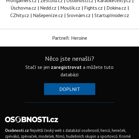
Profigamers.cz
|
ZeStolu.cz
|
Osobnosti.cz
|
Karaoketexty.cz
|
Úschovna.cz
|
Nedd.cz
|
Moulík.cz
|
Fights.cz
|
Dokina.cz
|
CZhity.cz
|
Našepeníze.cz
|
Srovnám.cz
|
StartupInsider.cz
Partneři: Heroine
Něco jste nenašli?
Stačí se jen
zaregistrovat
a můžete tuto
databázi
DOPLNIT
Osobnosti.cz
Největší český web s databází osobností, herců, hereček,
zpěváků, zpěvaček, modelek, filmů, hudebních skupin a sportovců. Kromě