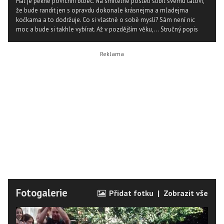
Hal je pěkně povrchní blbec. Na smrtelné posteli slíbil svému tátovi,
že bude randit jen s opravdu dokonale krásnejma a mladejma
kočkama a to dodržuje. Co si vlastně o sobě myslí? Sám není nic
moc a bude si takhle vybírat. Až v pozdějším věku,...
Stručný popis
Fotogalerie
Přidat fotku
|
Zobrazit vše