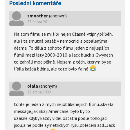
Poslední komentáře
smoother
(anonym)
27. února 2011
Na tom filmu se mi líbí nejen úžasně vtipný příběh,
ale i ta smutná pasáž v nemocnici s popálenýma
dětma. To dělá z tohoto filmu jeden z nejlepších
filmů mezi léty 2000-2010 a Jack black s Gwyneth
to zahráli moc pěkně. Nejsem z těch, kterým by se
líbila každá blbina, ale toto bylo fajné
olala
(anonym)
28. srpna 2009
tohle je jeden z mych nejoblibenejsich filmu..skvela
message,jak rikaji Americane..bylo by to
uzasne,kdyby kazdy videl ostatni podle toho,jaci
jsou,a ne podle symetrickych rysu,obleceni atd...Jack