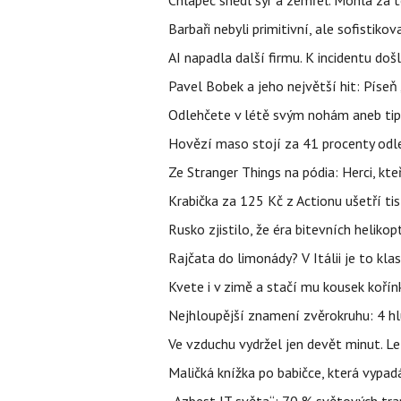
Chlapec snědl sýr a zemřel. Mohla za t
Barbaři nebyli primitivní, ale sofistikov
AI napadla další firmu. K incidentu doš
Pavel Bobek a jeho největší hit: Pís
Odlehčete v létě svým nohám aneb tip
Hovězí maso stojí za 41 procenty odle
Ze Stranger Things na pódia: Herci, kt
Krabička za 125 Kč z Actionu ušetří tis
Rusko zjistilo, že éra bitevních helikopt
Rajčata do limonády? V Itálii je to klas
Kvete i v zimě a stačí mu kousek kořín
Nejhloupější znamení zvěrokruhu: 4 hl
Ve vzduchu vydržel jen devět minut. L
Maličká knížka po babičce, která vypad