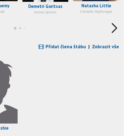
nerny
Natasha Little
M
Demetri Goritsas
uld
Charlotte Nightingale
Jeremy Spence
Přidat člena štábu
|
Zobrazit vše
shie