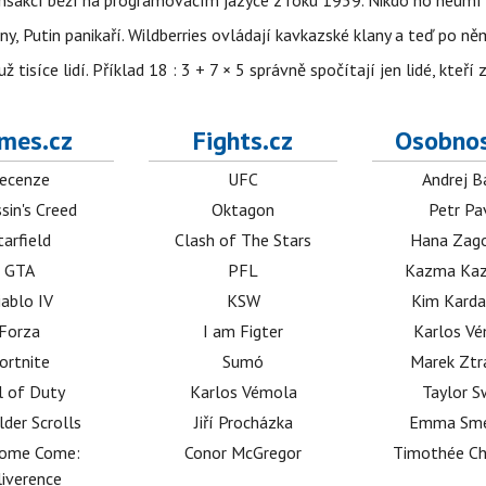
nsakcí běží na programovacím jazyce z roku 1959. Nikdo ho neumí 
ny, Putin panikaří. Wildberries ovládají kavkazské klany a teď po něm
isíce lidí. Příklad 18 : 3 + 7 × 5 správně spočítají jen lidé, kteří 
mes.cz
Fights.cz
Osobnos
ecenze
UFC
Andrej B
sin's Creed
Oktagon
Petr Pa
tarfield
Clash of The Stars
Hana Zag
GTA
PFL
Kazma Kaz
iablo IV
KSW
Kim Karda
Forza
I am Figter
Karlos V
ortnite
Sumó
Marek Ztr
l of Duty
Karlos Vémola
Taylor S
lder Scrolls
Jiří Procházka
Emma Sm
dome Come:
Conor McGregor
Timothée C
iverence