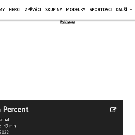
MY
HERCI
ZPĚVÁCI
SKUPINY
MODELKY
SPORTOVCI
DALŠÍ
 Percent
seriál
:
49 min
2022