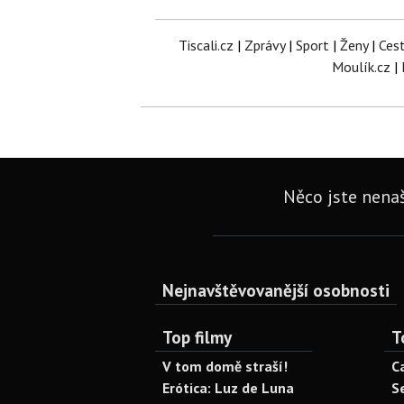
Tiscali.cz
|
Zprávy
|
Sport
|
Ženy
|
Ces
Moulík.cz
|
Něco jste nenaš
Nejnavštěvovanější osobnosti
Top filmy
T
V tom domě straší!
C
Erótica: Luz de Luna
S