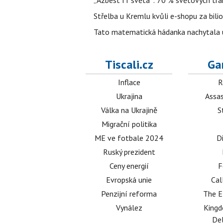
„Azbest IT světa“: 70 % světových tra
Střelba u Kremlu kvůli e-shopu za bilio
Tato matematická hádanka nachytala už t
Tiscali.cz
Ga
Inflace
R
Ukrajina
Assas
Válka na Ukrajině
S
Migrační politika
ME ve fotbale 2024
D
Ruský prezident
Ceny energií
F
Evropská unie
Cal
Penzijní reforma
The E
Vynález
King
Del