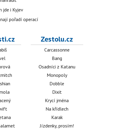
nahradit
 jde i Kyjev
znají pořadí operací
ti.cz
Zestolu.cz
abiš
Carcassonne
vel
Bang
orová
Osadníci z Katanu
mitch
Monopoly
shian
Dobble
émola
Dixit
acený
Krycí jména
wift
Na křídlech
etana
Karak
halamet
Jízdenky, prosím!