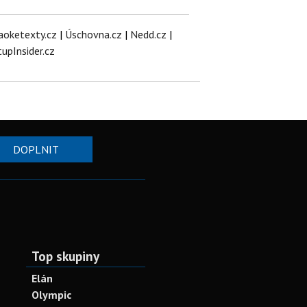
aoketexty.cz
|
Úschovna.cz
|
Nedd.cz
|
tupInsider.cz
DOPLNIT
Top skupiny
Elán
Olympic