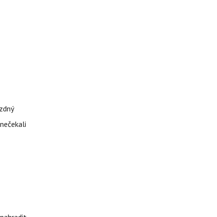
ázdný
 nečekali