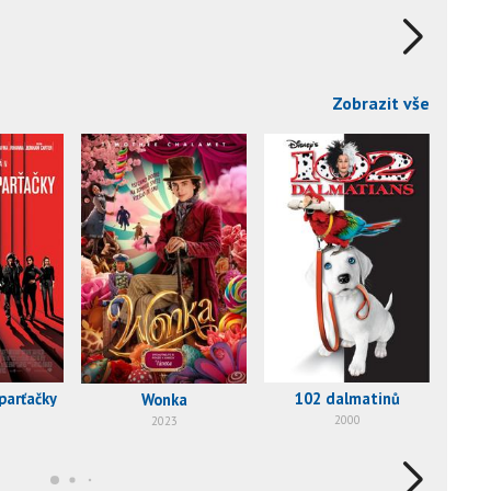
Zobrazit vše
 parťačky
102 dalmatinů
Karl
Wonka
2000
2023