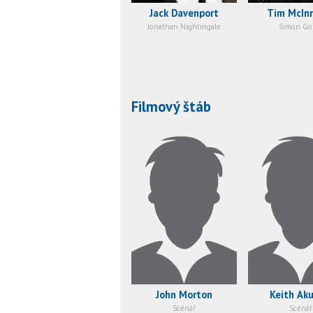
Jack Davenport
Tim McIn
Jonathan Nightingale
Simon Go
Filmový štáb
John Morton
Keith Aku
Scénář
Scénář