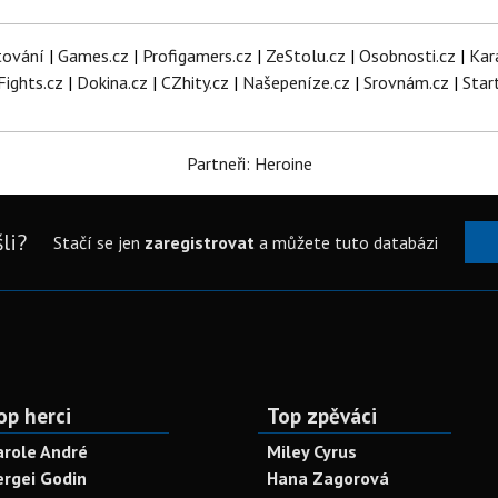
tování
|
Games.cz
|
Profigamers.cz
|
ZeStolu.cz
|
Osobnosti.cz
|
Kar
Fights.cz
|
Dokina.cz
|
CZhity.cz
|
Našepeníze.cz
|
Srovnám.cz
|
Star
Partneři: Heroine
li?
Stačí se jen
zaregistrovat
a můžete tuto databázi
op herci
Top zpěváci
arole André
Miley Cyrus
ergei Godin
Hana Zagorová