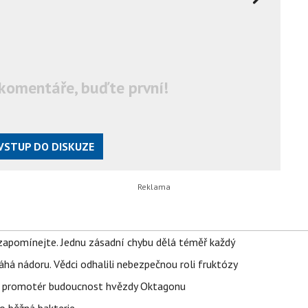
komentáře, buďte první!
VSTUP DO DISKUZE
zapomínejte. Jednu zásadní chybu dělá téměř každý
áhá nádoru. Vědci odhalili nebezpečnou roli fruktózy
l promotér budoucnost hvězdy Oktagonu