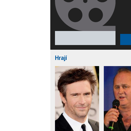
★
★
★
★
★
Hrají