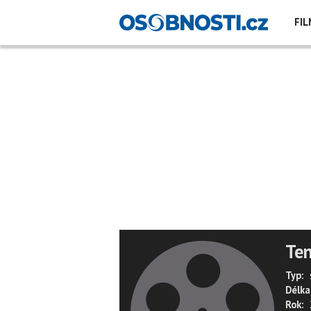
FIL
Ten
Typ:
Délka
Rok: