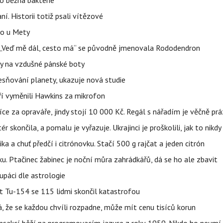
o běžná bakterie
aní. Historii totiž psali vítězové
lo u Mety
eň „Veď mě dál, cesto má“ se původně jmenovala Rododendron
y na vzdušné pánské boty
sňování planety, ukazuje nová studie
eří vyměnili Hawkins za mikrofon
íce za opraváře, jindy stojí 10 000 Kč. Regál s nářadím je věčně pr
ér skončila, a pomalu je vyřazuje. Ukrajinci je proškolili, jak to nikdy
ika a chuť předčí i citrónovku. Stačí 500 g rajčat a jeden citrón
ku. Ptačinec žabinec je noční můra zahrádkářů, dá se ho ale zbavit
upáci dle astrologie
et Tu-154 se 115 lidmi skončil katastrofou
á, že se každou chvíli rozpadne, může mít cenu tisíců korun