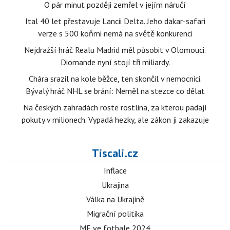
O pár minut později zemřel v jejím náručí
Ital 40 let přestavuje Lancii Delta. Jeho dakar-safari
verze s 500 koňmi nemá na světě konkurenci
Nejdražší hráč Realu Madrid měl působit v Olomouci.
Diomande nyní stojí tři miliardy.
Chára srazil na kole běžce, ten skončil v nemocnici.
Bývalý hráč NHL se brání: Neměl na stezce co dělat
Na českých zahradách roste rostlina, za kterou padají
pokuty v milionech. Vypadá hezky, ale zákon ji zakazuje
Tiscali.cz
Inflace
Ukrajina
Válka na Ukrajině
Migrační politika
ME ve fotbale 2024