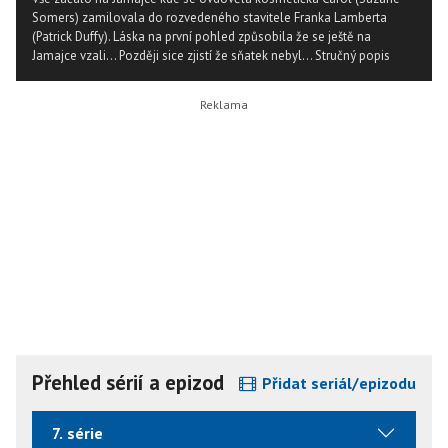
Somers) zamilovala do rozvedeného stavitele Franka Lamberta
(Patrick Duffy). Láska na první pohled způsobila že se ještě na
Jamajce vzali... Později sice zjistí že sňatek nebyl...
Stručný popis
Přehled sérií a epizod
Přidat seriál/epizodu
7. série