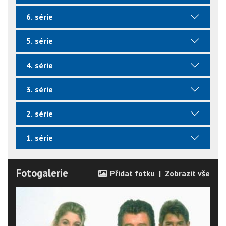
6. série
5. série
4. série
3. série
2. série
1. série
Fotogalerie
Přidat fotku
|
Zobrazit vše