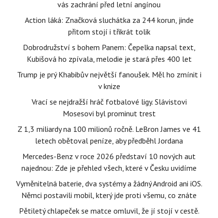
vás zachrání před letní angínou
Action láká: Značková sluchátka za 244 korun, jinde
přitom stojí i třikrát tolik
Dobrodružství s bohem Panem: Čepelka napsal text,
Kubišová ho zpívala, melodie je stará přes 400 let
Trump je prý Khabibův největší fanoušek. Měl ho zmínit i
v knize
Vrací se nejdražší hráč fotbalové ligy. Slávistovi
Mosesovi byl prominut trest
Z 1,3 miliardy na 100 milionů ročně. LeBron James ve 41
letech obětoval peníze, aby předběhl Jordana
Mercedes-Benz v roce 2026 představí 10 nových aut
najednou: Zde je přehled všech, které v Česku uvidíme
Vyměnitelná baterie, dva systémy a žádný Android ani iOS.
Němci postavili mobil, který jde proti všemu, co znáte
Pětiletý chlapeček se matce omluvil, že jí stojí v cestě.