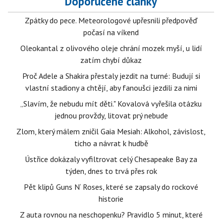
Doporučené články
Zpátky do pece. Meteorologové upřesnili předpověď
počasí na víkend
Oleokantal z olivového oleje chrání mozek myší, u lidí
zatím chybí důkaz
Proč Adele a Shakira přestaly jezdit na turné: Budují si
vlastní stadiony a chtějí, aby fanoušci jezdili za nimi
„Slavím, že nebudu mít děti." Kovalová vyřešila otázku
jednou provždy, litovat prý nebude
Zlom, který málem zničil Gaia Mesiah: Alkohol, závislost,
ticho a návrat k hudbě
Ústřice dokázaly vyfiltrovat celý Chesapeake Bay za
týden, dnes to trvá přes rok
Pět klipů Guns N‘ Roses, které se zapsaly do rockové
historie
Z auta rovnou na neschopenku? Pravidlo 5 minut, které