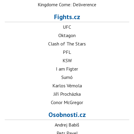
Kingdome Come: Deliverence
Fights.cz
UFC
Oktagon
Clash of The Stars
PFL
KSW
I am Figter
Sumó
Karlos Vémola
Jiří Procházka
Conor McGregor
Osobnosti.cz
Andrej Babiš
Petr Pavel