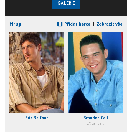
GALERIE
Hrají
Přidat herce
|
Zobrazit vše
Eric Balfour
Brandon Call
J.T. Lambert