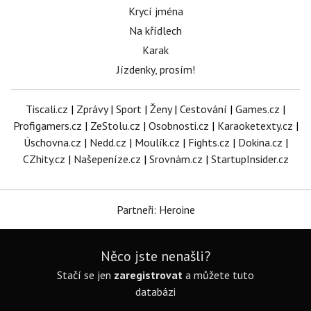
Krycí jména
Na křídlech
Karak
Jízdenky, prosím!
Tiscali.cz
|
Zprávy
|
Sport
|
Ženy
|
Cestování
|
Games.cz
|
Profigamers.cz
|
ZeStolu.cz
|
Osobnosti.cz
|
Karaoketexty.cz
|
Úschovna.cz
|
Nedd.cz
|
Moulík.cz
|
Fights.cz
|
Dokina.cz
|
CZhity.cz
|
Našepeníze.cz
|
Srovnám.cz
|
StartupInsider.cz
Partneři: Heroine
Něco jste nenašli?
Stačí se jen
zaregistrovat
a můžete tuto
databázi