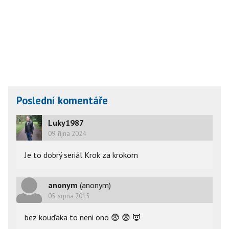
Poslední komentáře
Luky1987
09. října 2024
Je to dobrý seriál Krok za krokom 
anonym
(anonym)
05. srpna 2015
bez kouďaka to neni ono
😨
😨
👿