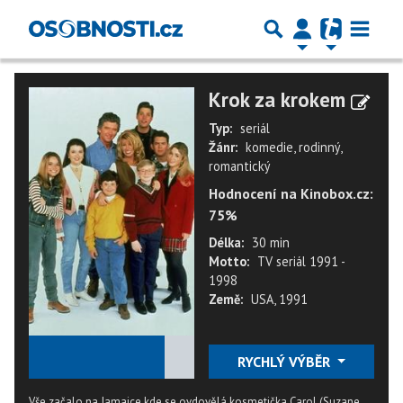
Krok za krokem
Typ:
seriál
Žánr:
komedie, rodinný,
romantický
Hodnocení na Kinobox.cz:
75%
Délka:
30 min
Motto:
TV seriál 1991 -
1998
Země:
USA, 1991
★
★
★
★
★
RYCHLÝ VÝBĚR
Vše začalo na Jamajce kde se ovdovělá kosmetička Carol (Suzane