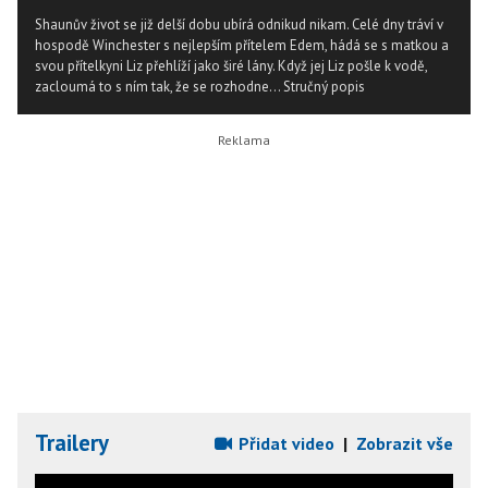
Shaunův život se již delší dobu ubírá odnikud nikam. Celé dny tráví v
hospodě Winchester s nejlepším přítelem Edem, hádá se s matkou a
svou přítelkyni Liz přehlíží jako širé lány. Když jej Liz pošle k vodě,
zacloumá to s ním tak, že se rozhodne...
Stručný popis
Trailery
Přidat video
|
Zobrazit vše