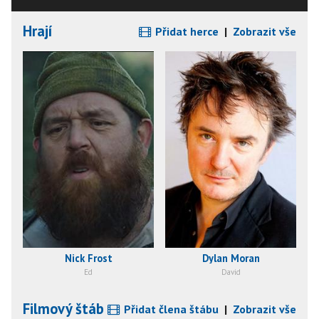
Hrají
Přidat herce
|
Zobrazit vše
Nick Frost
Dylan Moran
Ed
David
Filmový štáb
Přidat člena štábu
|
Zobrazit vše