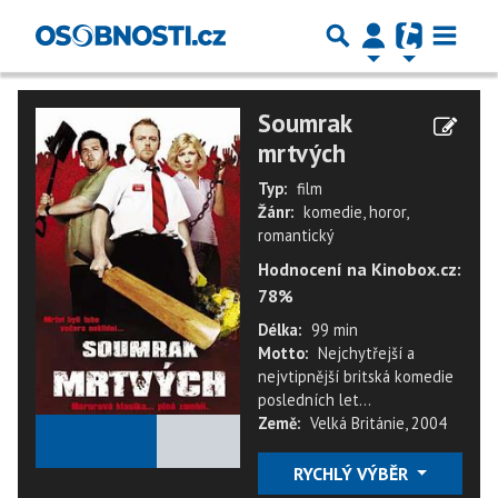
Soumrak
mrtvých
Typ:
film
Žánr:
komedie, horor,
romantický
Hodnocení na Kinobox.cz:
78%
Délka:
99 min
Motto:
Nejchytřejší a
nejvtipnější britská komedie
posledních let...
Země:
Velká Británie, 2004
★
★
★
★
★
RYCHLÝ VÝBĚR