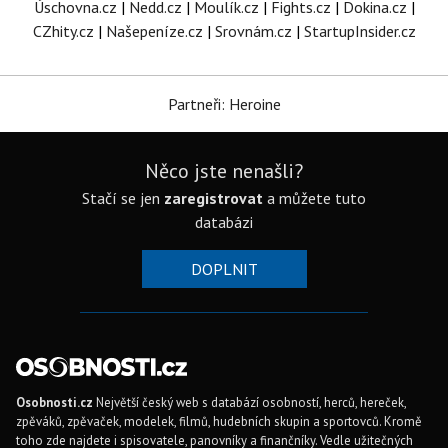
Úschovna.cz
|
Nedd.cz
|
Moulík.cz
|
Fights.cz
|
Dokina.cz
|
CZhity.cz
|
Našepeníze.cz
|
Srovnám.cz
|
StartupInsider.cz
Partneři: Heroine
Něco jste nenašli?
Stačí se jen
zaregistrovat
a můžete tuto
databázi
DOPLNIT
Osobnosti.cz
Největší český web s databází osobností, herců, hereček,
zpěváků, zpěvaček, modelek, filmů, hudebních skupin a sportovců. Kromě
toho zde najdete i spisovatele, panovníky a finančníky. Vedle užitečných