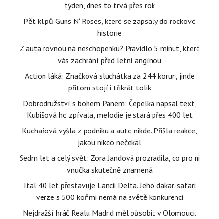
týden, dnes to trvá přes rok
Pět klipů Guns N‘ Roses, které se zapsaly do rockové
historie
Z auta rovnou na neschopenku? Pravidlo 5 minut, které
vás zachrání před letní angínou
Action láká: Značková sluchátka za 244 korun, jinde
přitom stojí i třikrát tolik
Dobrodružství s bohem Panem: Čepelka napsal text,
Kubišová ho zpívala, melodie je stará přes 400 let
Kuchařová vyšla z podniku a auto nikde. Přišla reakce,
jakou nikdo nečekal
Sedm let a celý svět: Zora Jandová prozradila, co pro ni
vnučka skutečně znamená
Ital 40 let přestavuje Lancii Delta. Jeho dakar-safari
verze s 500 koňmi nemá na světě konkurenci
Nejdražší hráč Realu Madrid měl působit v Olomouci.