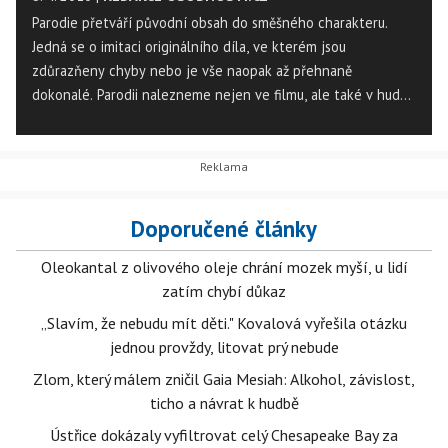
Parodie přetváří původní obsah do směšného charakteru.
Jedná se o imitaci originálního díla, ve kterém jsou
zdůrazňeny chyby nebo je vše naopak až přehnaně
dokonalé. Parodii nalezneme nejen ve filmu, ale také v hudbě
a literatuře. Dnes jsme pro vás připravili ukázky filmových
parodií, které patří bezpochyby k těm nejpovedenějším.
Doporučené články
Oleokantal z olivového oleje chrání mozek myší, u lidí
zatím chybí důkaz
„Slavím, že nebudu mít děti." Kovalová vyřešila otázku
jednou provždy, litovat prý nebude
Zlom, který málem zničil Gaia Mesiah: Alkohol, závislost,
ticho a návrat k hudbě
Ústřice dokázaly vyfiltrovat celý Chesapeake Bay za