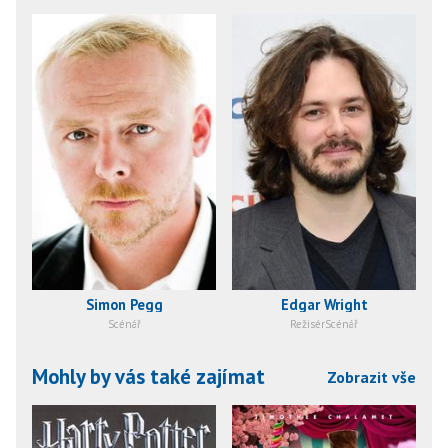
Simon Pegg
Edgar Wright
Scénář
RežisérScénář
Mohly by vás také zajímat
Zobrazit vše