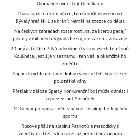
Diomande nyní stojí tři miliardy.
Chára srazil na kole běžce, ten skončil v nemocnici.
Bývalý hráč NHL se brání: Neměl na stezce co dělat
Na českých zahradách roste rostlina, za kterou padají
pokuty v milionech. Vypadá hezky, ale zákon ji zakazuje
20 nejčastějších PINů odemkne čtvrtinu všech telefonů.
Koukněte, jestli je v seznamu i ten váš, a okamžitě ho
změňte
Poppeck rychle dostane druhou šanci v UFC. Vrací se do
polotěžké váhy
Přetlak v záloze Sparty. Konkurenční boj může odnést i
reprezentant Sochůrek
McGregor po operaci věří v návrat. Inspirují ho legendy
sportu
Rusové přišli na slabinu Patriotů a metodicky ji
zneužívají. Třetí vlna raket už proletí bez odporu