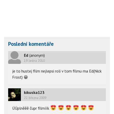
Poslední komentáře
Ed
(anonym)
19. ledna 2010
je to hustej film nejlepsi roli v tom filmu ma Ed(Nick
Frost)
😁
kikuska123
22. března 2009
ÚÚplněěě čupr filmíík