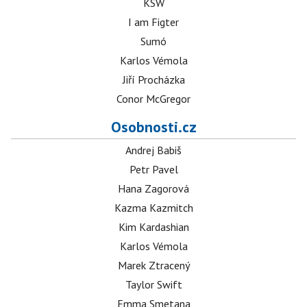
KSW
I am Figter
Sumó
Karlos Vémola
Jiří Procházka
Conor McGregor
Osobnosti.cz
Andrej Babiš
Petr Pavel
Hana Zagorová
Kazma Kazmitch
Kim Kardashian
Karlos Vémola
Marek Ztracený
Taylor Swift
Emma Smetana