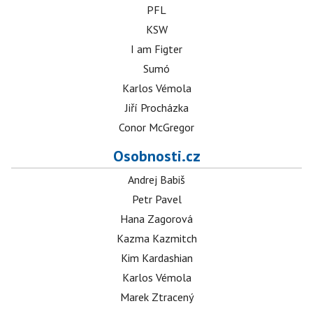
PFL
KSW
I am Figter
Sumó
Karlos Vémola
Jiří Procházka
Conor McGregor
Osobnosti.cz
Andrej Babiš
Petr Pavel
Hana Zagorová
Kazma Kazmitch
Kim Kardashian
Karlos Vémola
Marek Ztracený