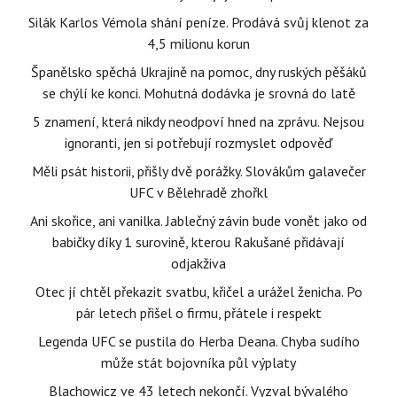
Silák Karlos Vémola shání peníze. Prodává svůj klenot za
4,5 milionu korun
Španělsko spěchá Ukrajině na pomoc, dny ruských pěšáků
se chýlí ke konci. Mohutná dodávka je srovná do latě
5 znamení, která nikdy neodpoví hned na zprávu. Nejsou
ignoranti, jen si potřebují rozmyslet odpověď
Měli psát historii, přišly dvě porážky. Slovákům galavečer
UFC v Bělehradě zhořkl
Ani skořice, ani vanilka. Jablečný závin bude vonět jako od
babičky díky 1 surovině, kterou Rakušané přidávají
odjakživa
Otec jí chtěl překazit svatbu, křičel a urážel ženicha. Po
pár letech přišel o firmu, přátele i respekt
Legenda UFC se pustila do Herba Deana. Chyba sudího
může stát bojovníka půl výplaty
Blachowicz ve 43 letech nekončí. Vyzval bývalého