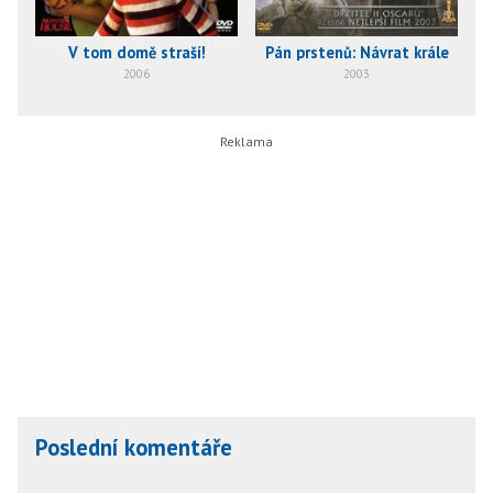
V tom domě straší!
Pán prstenů: Návrat krále
2006
2003
Poslední komentáře