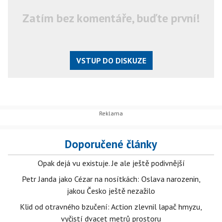
Zatím bez komentáře, buďte první!
VSTUP DO DISKUZE
Doporučené články
Opak dejá vu existuje. Je ale ještě podivnější
Petr Janda jako Cézar na nosítkách: Oslava narozenin,
jakou Česko ještě nezažilo
Klid od otravného bzučení: Action zlevnil lapač hmyzu,
vyčistí dvacet metrů prostoru