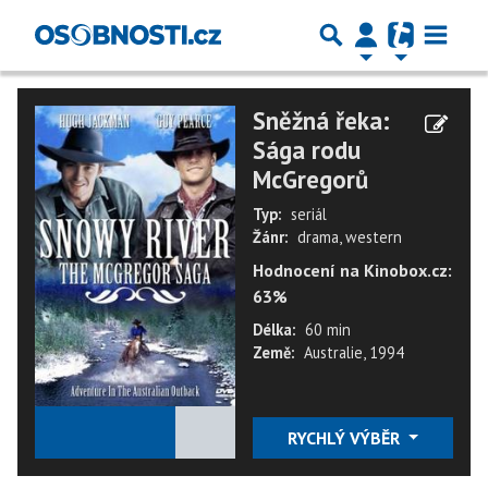
Sněžná řeka:
Sága rodu
McGregorů
Typ:
seriál
Žánr:
drama, western
Hodnocení na Kinobox.cz:
63%
Délka:
60 min
Země:
Australie, 1994
★
★
★
★
★
RYCHLÝ VÝBĚR