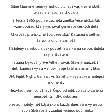
Silně tlumené tenisky mohou tlumit i váš krevní oběh,
ukazuje anatomie chodidla
2. ledna 1965 poprvé zazněla znělka Večerníčku: Jak
vznikl pořad, který vychoval generace českých dětí
„Chci psát písničky, ne točit reelska.“ Katarzia o selhání,
terapii a online samotě
Tři Edeny za sebou a pak postel: Ewa Farna se pochlubila
svým rituálem
Tatiana Dyková (dříve Vilhelmová): Slavný manžel, tři
děti, kariéra i výhra v show Tvoje tvář má známý hlas
UFC Fight Night: Gamrot vs. Salkilld – výsledky a nejlepší
momenty
Nezvládl jsem to v hlavě. Čepo odhalil, co stálo za jeho
neúspěšným UFC debutem
3 retro mobily měl kdysi skoro každý, dnes vám vynesou i
milion. Sběratelé vyžadují jedinou podmínku