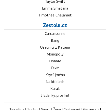
Taylor Swift
Emma Smetana
Timothée Chalamet
Zestolu.cz
Carcassonne
Bang
Osadníci z Katanu
Monopoly
Dobble
Dixit
Krycí jména
Na křídlech
Karak
Jízdenky, prosím!
Tiscali.cz
|
Zprávy
|
Sport
|
Ženy
|
Cestování
|
Games.cz
|