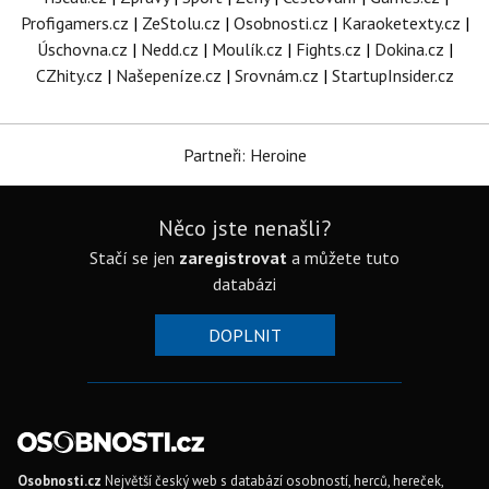
Profigamers.cz
|
ZeStolu.cz
|
Osobnosti.cz
|
Karaoketexty.cz
|
Úschovna.cz
|
Nedd.cz
|
Moulík.cz
|
Fights.cz
|
Dokina.cz
|
CZhity.cz
|
Našepeníze.cz
|
Srovnám.cz
|
StartupInsider.cz
Partneři: Heroine
Něco jste nenašli?
Stačí se jen
zaregistrovat
a můžete tuto
databázi
DOPLNIT
Osobnosti.cz
Největší český web s databází osobností, herců, hereček,