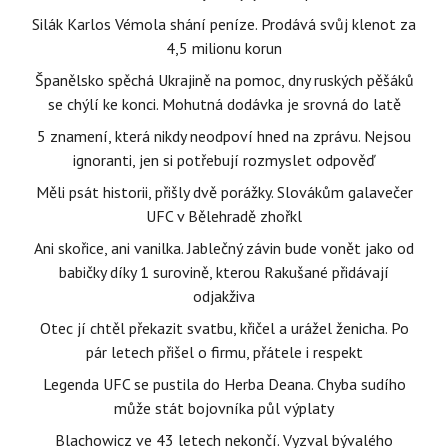
Silák Karlos Vémola shání peníze. Prodává svůj klenot za
4,5 milionu korun
Španělsko spěchá Ukrajině na pomoc, dny ruských pěšáků
se chýlí ke konci. Mohutná dodávka je srovná do latě
5 znamení, která nikdy neodpoví hned na zprávu. Nejsou
ignoranti, jen si potřebují rozmyslet odpověď
Měli psát historii, přišly dvě porážky. Slovákům galavečer
UFC v Bělehradě zhořkl
Ani skořice, ani vanilka. Jablečný závin bude vonět jako od
babičky díky 1 surovině, kterou Rakušané přidávají
odjakživa
Otec jí chtěl překazit svatbu, křičel a urážel ženicha. Po
pár letech přišel o firmu, přátele i respekt
Legenda UFC se pustila do Herba Deana. Chyba sudího
může stát bojovníka půl výplaty
Blachowicz ve 43 letech nekončí. Vyzval bývalého