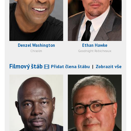
Denzel Washington
Ethan Hawke
Chisolm
Goodnight Robicheaux
Filmový štáb
Přidat člena štábu
|
Zobrazit vše