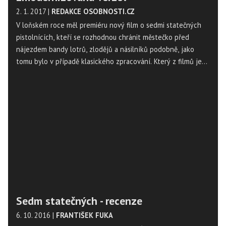
2. 1. 2017
|
REDAKCE OSOBNOSTI.CZ
V loňském roce měl premiéru nový film o sedmi statečných
pistolnících, kteří se rozhodnou chránit městečko před
nájezdem bandy lotrů, zlodějů a násilníků podobně, jako
tomu bylo v případě klasického zpracování. Který z filmů je
vašim oblíbenějším? Klasika z roku 1960, nebo nová verze z
roku 2016?
Sedm statečných - recenze
6. 10. 2016
|
FRANTIŠEK FUKA