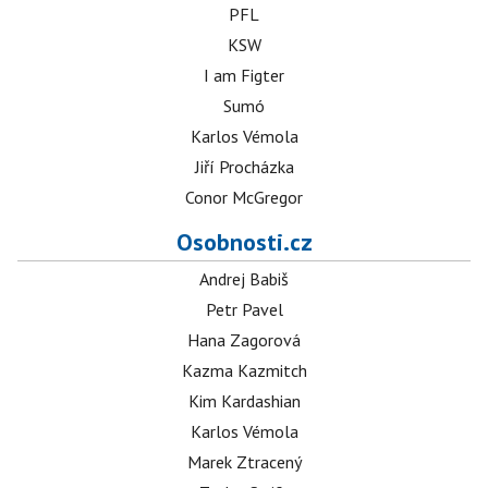
PFL
KSW
I am Figter
Sumó
Karlos Vémola
Jiří Procházka
Conor McGregor
Osobnosti.cz
Andrej Babiš
Petr Pavel
Hana Zagorová
Kazma Kazmitch
Kim Kardashian
Karlos Vémola
Marek Ztracený