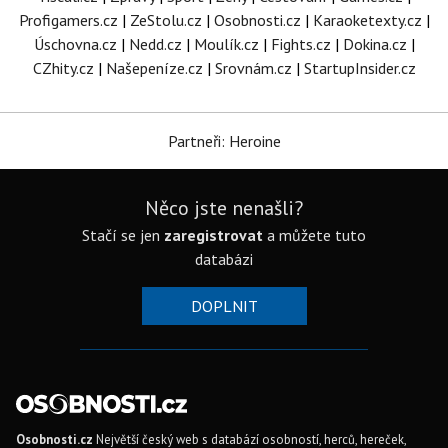
Profigamers.cz
|
ZeStolu.cz
|
Osobnosti.cz
|
Karaoketexty.cz
|
Úschovna.cz
|
Nedd.cz
|
Moulík.cz
|
Fights.cz
|
Dokina.cz
|
CZhity.cz
|
Našepeníze.cz
|
Srovnám.cz
|
StartupInsider.cz
Partneři: Heroine
Něco jste nenašli?
Stačí se jen
zaregistrovat
a můžete tuto
databázi
DOPLNIT
Osobnosti.cz
Největší český web s databází osobností, herců, hereček,