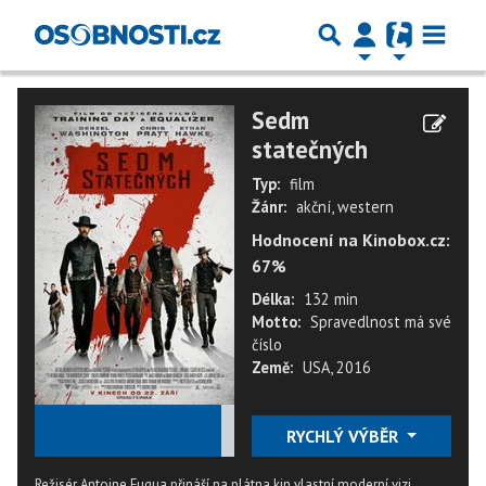
Sedm
statečných
Typ:
film
Žánr:
akční, western
Hodnocení na Kinobox.cz:
67%
Délka:
132 min
Motto:
Spravedlnost má své
číslo
Země:
USA, 2016
★
★
★
★
★
RYCHLÝ VÝBĚR
Režisér Antoine Fugua přináší na plátna kin vlastní moderní vizi