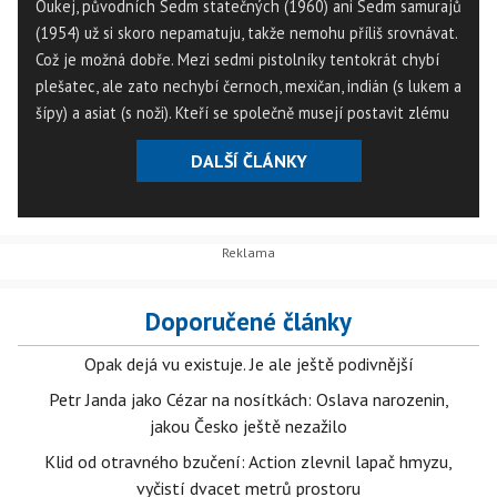
Oukej, původních Sedm statečných (1960) ani Sedm samurajů
(1954) už si skoro nepamatuju, takže nemohu příliš srovnávat.
Což je možná dobře. Mezi sedmi pistolníky tentokrát chybí
plešatec, ale zato nechybí černoch, mexičan, indián (s lukem a
šípy) a asiat (s noži). Kteří se společně musejí postavit zlému
čistokrevnému bělochovi.
DALŠÍ ČLÁNKY
Doporučené články
Opak dejá vu existuje. Je ale ještě podivnější
Petr Janda jako Cézar na nosítkách: Oslava narozenin,
jakou Česko ještě nezažilo
Klid od otravného bzučení: Action zlevnil lapač hmyzu,
vyčistí dvacet metrů prostoru