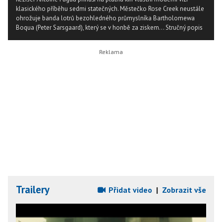
klasického příběhu sedmi statečných. Městečko Rose Creek neustále
ohrožuje banda lotrů bezohledného průmyslníka Bartholomewa
Boqua (Peter Sarsgaard), který se v honbě za ziskem...
Stručný popis
Trailery
Přidat video
|
Zobrazit vše