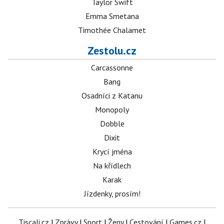
Taylor Swift
Emma Smetana
Timothée Chalamet
Zestolu.cz
Carcassonne
Bang
Osadníci z Katanu
Monopoly
Dobble
Dixit
Krycí jména
Na křídlech
Karak
Jízdenky, prosím!
Tiscali.cz
|
Zprávy
|
Sport
|
Ženy
|
Cestování
|
Games.cz
|