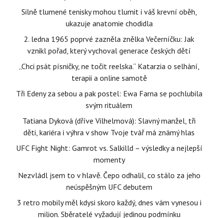
Silně tlumené tenisky mohou tlumit i váš krevní oběh,
ukazuje anatomie chodidla
2. ledna 1965 poprvé zazněla znělka Večerníčku: Jak
vznikl pořad, který vychoval generace českých dětí
„Chci psát písničky, ne točit reelska.“ Katarzia o selhání,
terapii a online samotě
Tři Edeny za sebou a pak postel: Ewa Farna se pochlubila
svým rituálem
Tatiana Dyková (dříve Vilhelmová): Slavný manžel, tři
děti, kariéra i výhra v show Tvoje tvář má známý hlas
UFC Fight Night: Gamrot vs. Salkilld – výsledky a nejlepší
momenty
Nezvládl jsem to v hlavě. Čepo odhalil, co stálo za jeho
neúspěšným UFC debutem
3 retro mobily měl kdysi skoro každý, dnes vám vynesou i
milion. Sběratelé vyžadují jedinou podmínku