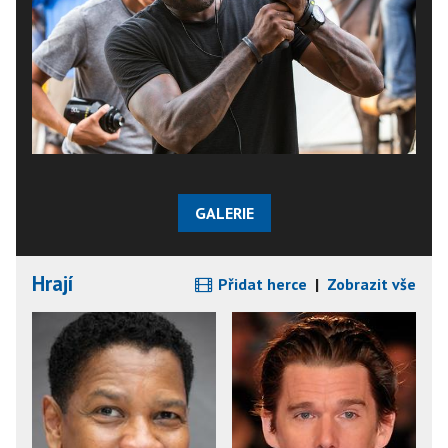
GALERIE
Hrají
Přidat herce
|
Zobrazit vše