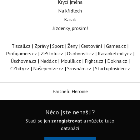
Krycí jména
Na křídlech
Karak
Jízdenky, prosím!
Tiscali.cz
|
Zprávy
|
Sport
|
Ženy
|
Cestování
|
Games.cz
|
Profigamers.cz
|
ZeStolu.cz
|
Osobnosti.cz
|
Karaoketexty.cz
|
Úschovna.cz
|
Nedd.cz
|
Moulík.cz
|
Fights.cz
|
Dokina.cz
|
CZhity.cz
|
Našepeníze.cz
|
Srovnám.cz
|
StartupInsider.cz
Partneři: Heroine
Něco jste nenašli?
Stačí se jen
zaregistrovat
a můžete tuto
databázi