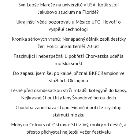
Syn Leoše Mareše na univerzitě v USA: Kolik stojí
Jakubovo studium na Floridě?
Ukrajinští vědci pozorovali u Měsíce UFO. Hovoří o
vyspělé technologii
Kronika sériových vrahů: Nenápadný dělník zabil desítky
žen. Policii unikal téměř 20 let
Fascinující i nebezpečná. U pobřeží Chorvatska udeřila
mořská smršť
Do zápasu jsem šel po kalbě, přiznal BKFC šampion ve
službách Oktagonu
Těsně před osmdesátkou strčí mladší kolegyně do kapsy.
Nejkrásnější outfity Jany Švandové berou dech
Chudoba zanechává stopu. Finanční potíže zrychlují
stárnutí mozku
Moby na Colours of Ostrava: Střízlivý, mokrý od deště, a
přesto přichystal nejlepší večer festivalu