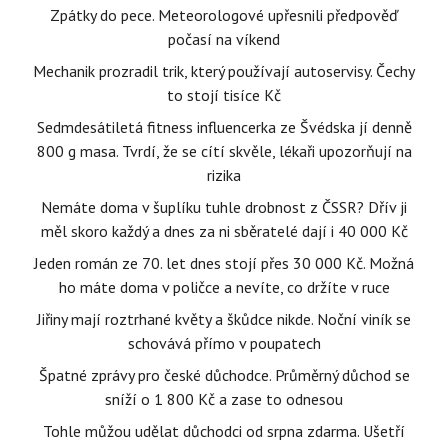
Zpátky do pece. Meteorologové upřesnili předpověď
počasí na víkend
Mechanik prozradil trik, který používají autoservisy. Čechy
to stojí tisíce Kč
Sedmdesátiletá fitness influencerka ze Švédska jí denně
800 g masa. Tvrdí, že se cítí skvěle, lékaři upozorňují na
rizika
Nemáte doma v šuplíku tuhle drobnost z ČSSR? Dřív ji
měl skoro každý a dnes za ni sběratelé dají i 40 000 Kč
Jeden román ze 70. let dnes stojí přes 30 000 Kč. Možná
ho máte doma v poličce a nevíte, co držíte v ruce
Jiřiny mají roztrhané květy a škůdce nikde. Noční viník se
schovává přímo v poupatech
Špatné zprávy pro české důchodce. Průměrný důchod se
sníží o 1 800 Kč a zase to odnesou
Tohle můžou udělat důchodci od srpna zdarma. Ušetří