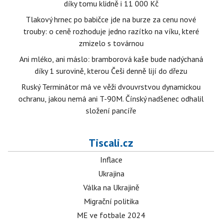
díky tomu klidně i 11 000 Kč
Tlakový hrnec po babičce jde na burze za cenu nové
trouby: o ceně rozhoduje jedno razítko na víku, které
zmizelo s továrnou
Ani mléko, ani máslo: bramborová kaše bude nadýchaná
díky 1 surovině, kterou Češi denně lijí do dřezu
Ruský Terminátor má ve věži dvouvrstvou dynamickou
ochranu, jakou nemá ani T-90M. Čínský nadšenec odhalil
složení pancíře
Tiscali.cz
Inflace
Ukrajina
Válka na Ukrajině
Migrační politika
ME ve fotbale 2024