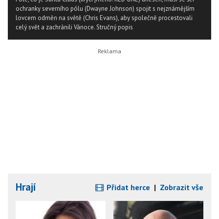
ochranky severního pólu (Dwayne Johnson) spojit s nejznámějším
lovcem odměn na světě (Chris Evans), aby společně procestovali
celý svět a zachránili Vánoce.
Stručný popis
Hrají
Přidat herce
|
Zobrazit vše