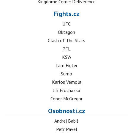
Kingdome Come: Deliverence
Fights.cz
UFC
Oktagon
Clash of The Stars
PFL
KSW
I am Figter
Sumó
Karlos Vémola
Jiří Procházka
Conor McGregor
Osobnosti.cz
Andrej Babiš
Petr Pavel