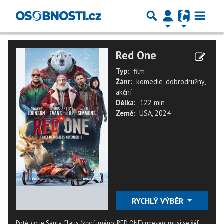
Red One
Typ:
film
Žánr:
komedie, dobrodružný,
akční
Délka:
122 min
Země:
USA, 2024
★
★
★
★
★
RYCHLÝ VÝBĚR
Poté, co je Santa Claus (krycí jméno: RED ONE) unesen, musí se šéf